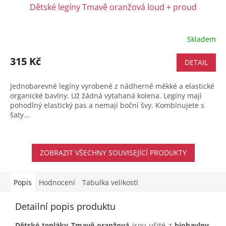
Dětské legíny Tmavě oranžová loud + proud
Skladem
315 Kč
DETAIL
Jednobarevné legíny vyrobené z nádherně měkké a elastické
organické bavlny. Už žádná vytahaná kolena. Legíny mají
pohodlný elastický pas a nemají boční švy. Kombinujete s
šaty...
ZOBRAZIT VŠECHNY SOUVISEJÍCÍ PRODUKTY
Popis
Hodnocení
Tabulka velikostí
Detailní popis produktu
Dětské tepláky Tmavě oranžová
jsou ušité z
biobavlny
,