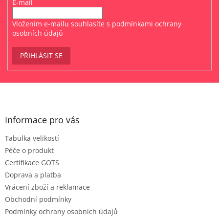
E-mail
Vložením e-mailu souhlasíte s
podmínkami ochrany
osobních údajů
PŘIHLÁSIT SE
Z
á
p
a
Informace pro vás
t
Tabulka velikostí
í
Péče o produkt
Certifikace GOTS
Doprava a platba
Vrácení zboží a reklamace
Obchodní podmínky
Podmínky ochrany osobních údajů