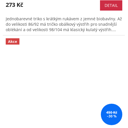
273 Kč
DETAIL
Jednobarevné triko s krátkým rukávem z jemné biobavlny. Až
do velikosti 86/92 má tričko obálkový výstřih pro snadnější
oblékání a od velikosti 98/104 má klasický kulatý výstřih....
Akce
450 Kč
–30 %