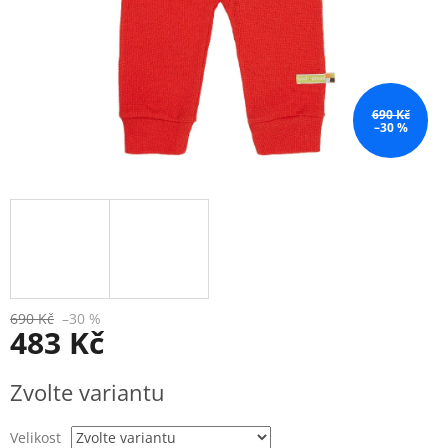
690 Kč
–30 %
690 Kč
–30 %
483 Kč
Měrná
Zvolte variantu
cena:
Velikost