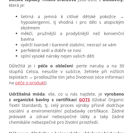
která je:
šetrná a jemná k citlivé dětské pokožce →
hypoalergenní, tj vhodná i pro děti s atopickým
ekzémem
měkčí, pružnější a prodyšnější než konvenční
bavlna
vydrží tvarově i barevně stabilní, nesrazí se vám
perfektně sedí a dobře se nosí
splní vysoké nároky nejen vašich dětí
Důležitá je i
péče o oblečení
: perte naruby a na 30
stupňů Celsia, nesušte v sušičce, žehlete při nižších
teplotách → prodloužíte tím jeho životnost (více informací
na
péče o produkt
).
Udržitelná móda
: vše, co u nás najdete, je
vyrobeno
z organické bavlny s certifikací
GOTS
(Global Organic
Textil Standard), tj. celý proces výroby přísně dodržuje
sociální a enviromentální požadavky certifikace. Žádné
jedovaté a zdraví nebezpečné látky a taky žádné
chemikálie nebezpečné pro životní prostředí.