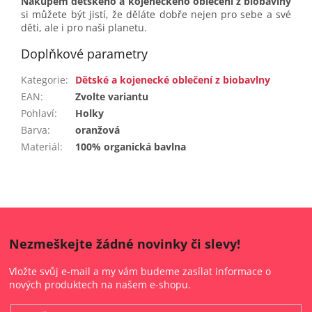
Nákupem dětského a kojeneckého oblečení z biobavlny
si můžete být jistí, že děláte dobře nejen pro sebe a své
děti, ale i pro naši planetu.
Doplňkové parametry
Kategorie
:
Dětské a kojenecké oblečení z biobavlny
EAN
:
Zvolte variantu
Pohlaví
:
Holky
Barva
:
oranžová
Materiál
:
100% organická bavlna
Nezmeškejte žádné novinky či slevy!
Vložte svůj e-mail a my vám budeme zasílat informace o
nových produktech na našem e-shopu.