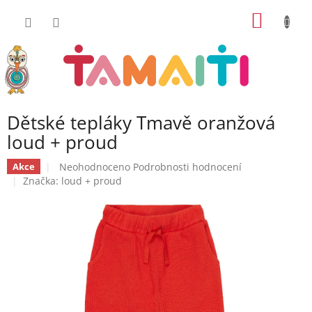
Přejít
NÁKUP
na
obsah
KOŠÍK
Dětské tepláky Tmavě oranžová
loud + proud
Průměrné
Neohodnoceno
Podrobnosti hodnocení
Akce
hodnocení
Značka:
loud + proud
produktu
je
0,0
z
5
hvězdiček.