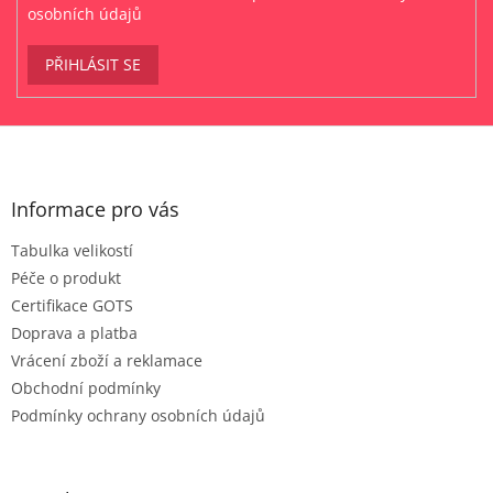
osobních údajů
PŘIHLÁSIT SE
Z
á
p
a
Informace pro vás
t
Tabulka velikostí
í
Péče o produkt
Certifikace GOTS
Doprava a platba
Vrácení zboží a reklamace
Obchodní podmínky
Podmínky ochrany osobních údajů