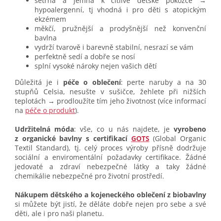
šetrná a jemná k citlivé dětské pokožce →
hypoalergenní, tj vhodná i pro děti s atopickým
ekzémem
měkčí, pružnější a prodyšnější než konvenční
bavlna
vydrží tvarově i barevně stabilní, nesrazí se vám
perfektně sedí a dobře se nosí
splní vysoké nároky nejen vašich dětí
Důležitá je i
péče o oblečení
: perte naruby a na 30
stupňů Celsia, nesušte v sušičce, žehlete při nižších
teplotách → prodloužíte tím jeho životnost (více informací
na
péče o produkt
).
Udržitelná móda
: vše, co u nás najdete, je
vyrobeno
z organické bavlny s certifikací
GOTS
(Global Organic
Textil Standard), tj. celý proces výroby přísně dodržuje
sociální a enviromentální požadavky certifikace. Žádné
jedovaté a zdraví nebezpečné látky a taky žádné
chemikálie nebezpečné pro životní prostředí.
Nákupem dětského a kojeneckého oblečení z biobavlny
si můžete být jistí, že děláte dobře nejen pro sebe a své
děti, ale i pro naši planetu.