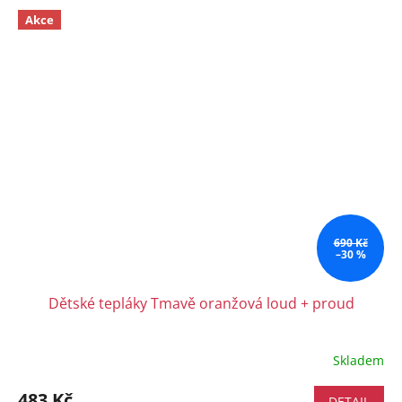
Akce
690 Kč
–30 %
Dětské tepláky Tmavě oranžová loud + proud
Skladem
483 Kč
DETAIL