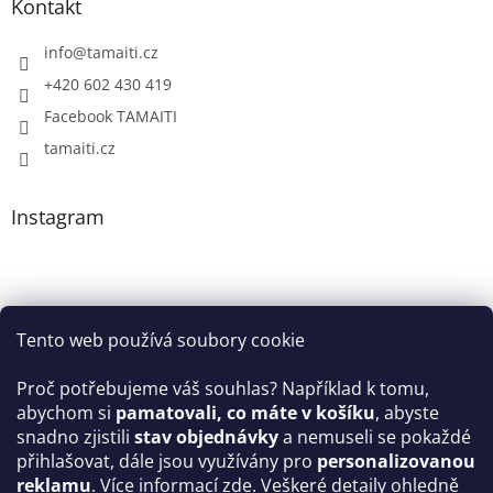
Kontakt
info
@
tamaiti.cz
+420 602 430 419
Facebook TAMAITI
tamaiti.cz
Instagram
Tento web používá soubory cookie
Proč potřebujeme váš souhlas? Například k tomu,
abychom si
pamatovali, co máte v košíku
, abyste
snadno zjistili
stav objednávky
a nemuseli se pokaždé
Sledovat na Instagramu
přihlašovat, dále jsou využívány pro
personalizovanou
reklamu
.
Více informací zde
. Veškeré detaily ohledně