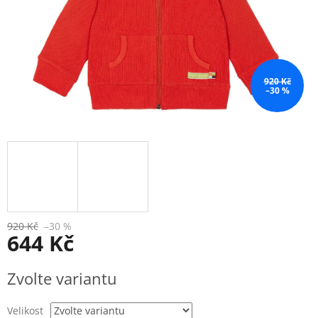
920 Kč
–30 %
920 Kč
–30 %
644 Kč
Měrná
Zvolte variantu
cena:
Velikost