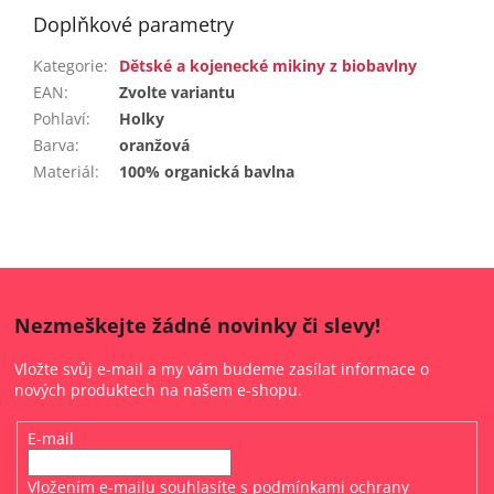
Doplňkové parametry
Kategorie
:
Dětské a kojenecké mikiny z biobavlny
EAN
:
Zvolte variantu
Pohlaví
:
Holky
Barva
:
oranžová
Materiál
:
100% organická bavlna
Nezmeškejte žádné novinky či slevy!
Vložte svůj e-mail a my vám budeme zasílat informace o
nových produktech na našem e-shopu.
E-mail
Vložením e-mailu souhlasíte s
podmínkami ochrany