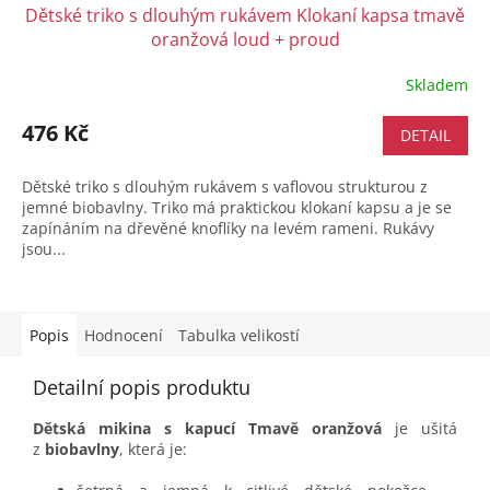
Dětské triko s dlouhým rukávem Klokaní kapsa tmavě
oranžová loud + proud
Skladem
476 Kč
DETAIL
Dětské triko s dlouhým rukávem s vaflovou strukturou z
jemné biobavlny. Triko má praktickou klokaní kapsu a je se
zapínáním na dřevěné knoflíky na levém rameni. Rukávy
jsou...
Popis
Hodnocení
Tabulka velikostí
Detailní popis produktu
Dětská mikina s kapucí Tmavě oranžová
je ušitá
z
biobavlny
, která je: