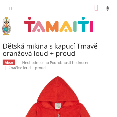
Přejít
NÁKUP
na
obsah
KOŠÍK
Dětská mikina s kapucí Tmavě
oranžová loud + proud
Průměrné
Neohodnoceno
Podrobnosti hodnocení
Akce
hodnocení
Značka:
loud + proud
produktu
je
0,0
z
5
hvězdiček.