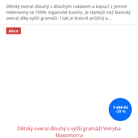
Dětský overal dlouhý s dlouhým rukávem a kapucí z jemné
mikinoviny ze 100% organické bavlny. Je teplejší než klasický
overal díky vyšší gramáži. I tak je krásně průžný a...
Akce
1 285 Kč
–29 %
Dětský overal dlouhý s vyšší gramáží Velryba
Maxomorra