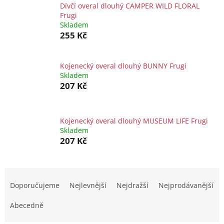
Dívčí overal dlouhý CAMPER WILD FLORAL
Frugi
Skladem
255 Kč
Kojenecký overal dlouhý BUNNY Frugi
Skladem
207 Kč
Kojenecký overal dlouhý MUSEUM LIFE Frugi
Skladem
207 Kč
Ř
a
Doporučujeme
Nejlevnější
Nejdražší
Nejprodávanější
z
e
Abecedně
n