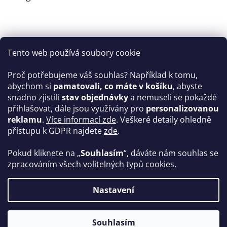
Tento web používá soubory cookie
Proč potřebujeme váš souhlas? Například k tomu,
abychom si
pamatovali, co máte v košíku
, abyste
snadno zjistili
stav objednávky
a nemuseli se pokaždé
Sledovat na Instagramu
přihlašovat, dále jsou využívány pro
personalizovanou
reklamu
.
Více informací zde
. Veškeré detaily ohledně
Facebook
přístupu k GDPR najdete
zde
.
Pokud kliknete na „
Souhlasím
“, dáváte nám souhlas se
zpracováním všech volitelných typů cookies.
Vytvořil Shoptet
Nastavení
Copyright 2026
TAMAITI - dětské oblečení z biobavlny
.
Souhlasím
Všechna práva vyhrazena.