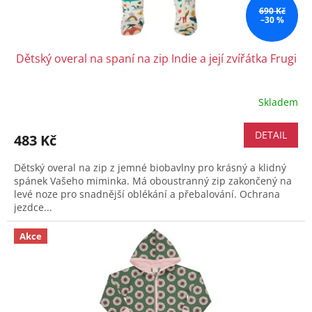
690 Kč
–30 %
Dětský overal na spaní na zip Indie a její zvířátka Frugi
Skladem
DETAIL
483 Kč
Dětský overal na zip z jemné biobavlny pro krásný a klidný
spánek Vašeho miminka. Má oboustranný zip zakončený na
levé noze pro snadnější oblékání a přebalování. Ochrana
jezdce...
Akce