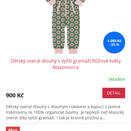
1 285 Kč
–29 %
Dětský overal dlouhý s vyšší gramáží Růžové květy
Maxomorra
Skladem
DETAIL
900 Kč
Dětský overal dlouhý s dlouhým rukávem a kapucí z jemné
mikinoviny ze 100% organické bavlny. Je teplejší než klasický
overal díky vyšší gramáži. I tak je krásně průžný a...
Akce