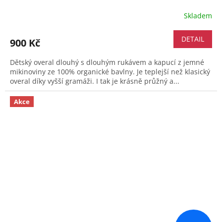
Skladem
DETAIL
900 Kč
Dětský overal dlouhý s dlouhým rukávem a kapucí z jemné
mikinoviny ze 100% organické bavlny. Je teplejší než klasický
overal díky vyšší gramáži. I tak je krásně průžný a...
Akce