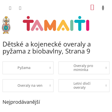
Přejít
NÁKUP
na
obsah
KOŠÍK
Dětské a kojenecké overaly a
pyžama z biobavlny
, Strana 9
Overaly pro
Pyžama
miminka
Letní dívčí
Overaly na ven
overaly
Nejprodávanější