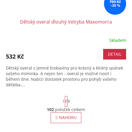
760 Kč
–30 %
Dětský overal dlouhý Velryba Maxomorra
Skladem
DETAIL
532 Kč
Dětský overal z jemné biobavlny pro krásný a klidný spánek
vašeho miminka. A nejen ten - overal je možné nosit i
během dne. Nabízí dostatek prostoru pro pohyb vašeho
děťátka....
S
1
9
t
r
102
položek celkem
O
á
v
NAHORU
n
l
k
o
á