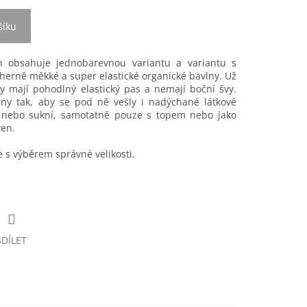
šíku
n obsahuje jednobarevnou variantu a variantu s
herně měkké a super elastické organické bavlny. Už
y mají pohodlný elastický pas a nemají boční švy.
ženy tak, aby se pod ně vešly i nadýchané látkové
y nebo sukní, samotatně pouze s topem nebo jako
ven.
s výběrem správné velikosti.
SDÍLET