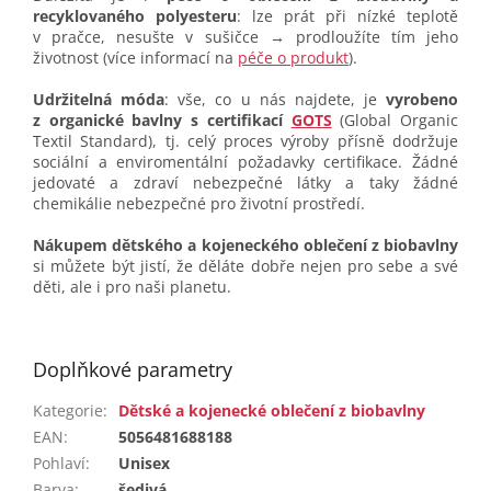
recyklovaného polyesteru
: lze prát při nízké teplotě
v pračce, nesušte v sušičce → prodloužíte tím jeho
životnost (více informací na
péče o produkt
).
Udržitelná móda
: vše, co u nás najdete, je
vyrobeno
z organické bavlny s certifikací
GOTS
(Global Organic
Textil Standard), tj. celý proces výroby přísně dodržuje
sociální a enviromentální požadavky certifikace. Žádné
jedovaté a zdraví nebezpečné látky a taky žádné
chemikálie nebezpečné pro životní prostředí.
Nákupem dětského a kojeneckého oblečení z biobavlny
si můžete být jistí, že děláte dobře nejen pro sebe a své
děti, ale i pro naši planetu.
Doplňkové parametry
Kategorie
:
Dětské a kojenecké oblečení z biobavlny
EAN
:
5056481688188
Pohlaví
:
Unisex
Barva
:
šedivá