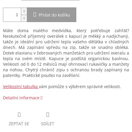
Přidat do košíku
Máte doma malého medvídka, který potřebuje zahřát?
Neskutečně příjemný overálek s kapucí je měkký a nadýchaný,
takže je ideální pro udržení tepla vašeho děťátka v chladných
dnech. Má zapínání vpředu na zip, takže se snadno obléká.
Dotek elastanu v žebrovaných manžetách pro udržení overalu a
tepla na svém místě. Kapuce je podšitá organickou bavlnou.
Velikosti od 0 do 12 měsíců mají ohrnovací rukavičky a manžety
na nohou. Chytrý chránič zipu s ochranou brady zapínaný na
patentky. Praktické poutko na zavěšení.
Velikostní tabulka
vám pomůže s výběrem správné velikosti.
Detailní informace
ZEPTAT SE
SDÍLET