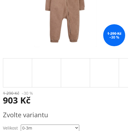
1 290 Kč
–30 %
1 290 Kč
–30 %
903 Kč
Měrná
Zvolte variantu
cena:
Velikost