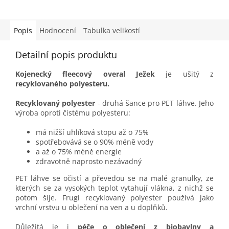
Popis
Hodnocení
Tabulka velikostí
Detailní popis produktu
Kojenecký fleecový overal Ježek
je ušitý z
recyklovaného polyesteru.
Recyklovaný polyester
- druhá šance pro PET láhve. Jeho
výroba oproti čistému polyesteru:
má nižší uhlíková stopu až o 75%
spotřebovává se o 90% méně vody
a až o 75% méně energie
zdravotně naprosto nezávadný
PET láhve se očistí a převedou se na malé granulky, ze
kterých se za vysokých teplot vytahují vlákna, z nichž se
potom šije. Frugi recyklovaný polyester používá jako
vrchní vrstvu u oblečení na ven a u doplňků.
Důležitá je i
péče o oblečení z biobavlny a