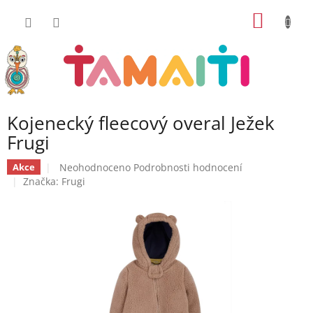
Přejít
NÁKUP
na
obsah
KOŠÍK
Kojenecký fleecový overal Ježek
Frugi
Průměrné
Neohodnoceno
Podrobnosti hodnocení
Akce
hodnocení
Značka:
Frugi
produktu
je
0,0
z
5
hvězdiček.