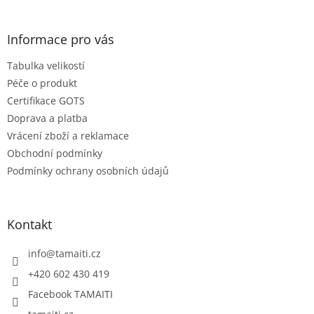
á
p
a
Informace pro vás
t
Tabulka velikostí
í
Péče o produkt
Certifikace GOTS
Doprava a platba
Vrácení zboží a reklamace
Obchodní podmínky
Podmínky ochrany osobních údajů
Kontakt
info
@
tamaiti.cz
+420 602 430 419
Facebook TAMAITI