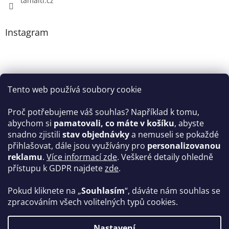
tamaiti.cz
Instagram
Tento web používá soubory cookie
Proč potřebujeme váš souhlas? Například k tomu,
abychom si
pamatovali, co máte v košíku
, abyste
snadno zjistili
stav objednávky
a nemuseli se pokaždé
Sledovat na Instagramu
přihlašovat, dále jsou využívány pro
personalizovanou
reklamu
.
Více informací zde
. Veškeré detaily ohledně
Facebook
přístupu k GDPR najdete
zde
.
Pokud kliknete na „
Souhlasím
“, dáváte nám souhlas se
zpracováním všech volitelných typů cookies.
Vytvořil Shoptet
Nastavení