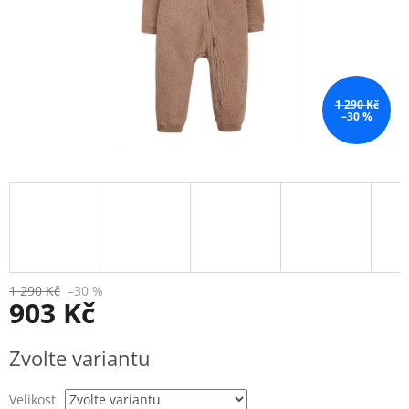
1 290 Kč
–30 %
1 290 Kč
–30 %
903 Kč
Měrná
Zvolte variantu
cena:
Velikost