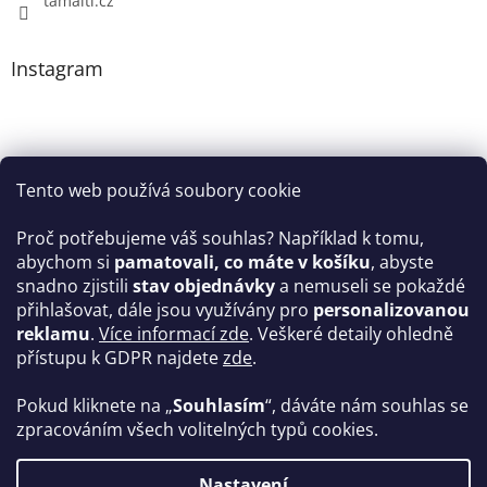
tamaiti.cz
Instagram
Tento web používá soubory cookie
Proč potřebujeme váš souhlas? Například k tomu,
abychom si
pamatovali, co máte v košíku
, abyste
snadno zjistili
stav objednávky
a nemuseli se pokaždé
Sledovat na Instagramu
přihlašovat, dále jsou využívány pro
personalizovanou
reklamu
.
Více informací zde
. Veškeré detaily ohledně
Facebook
přístupu k GDPR najdete
zde
.
Pokud kliknete na „
Souhlasím
“, dáváte nám souhlas se
zpracováním všech volitelných typů cookies.
Vytvořil Shoptet
Nastavení