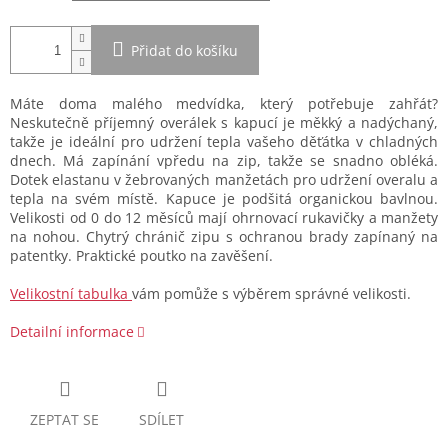
Přidat do košíku
Máte doma malého medvídka, který potřebuje zahřát?
Neskutečně příjemný overálek s kapucí je měkký a nadýchaný,
takže je ideální pro udržení tepla vašeho děťátka v chladných
dnech. Má zapínání vpředu na zip, takže se snadno obléká.
Dotek elastanu v žebrovaných manžetách pro udržení overalu a
tepla na svém místě. Kapuce je podšitá organickou bavlnou.
Velikosti od 0 do 12 měsíců mají ohrnovací rukavičky a manžety
na nohou. Chytrý chránič zipu s ochranou brady zapínaný na
patentky. Praktické poutko na zavěšení.
Velikostní tabulka
vám pomůže s výběrem správné velikosti.
Detailní informace
ZEPTAT SE
SDÍLET