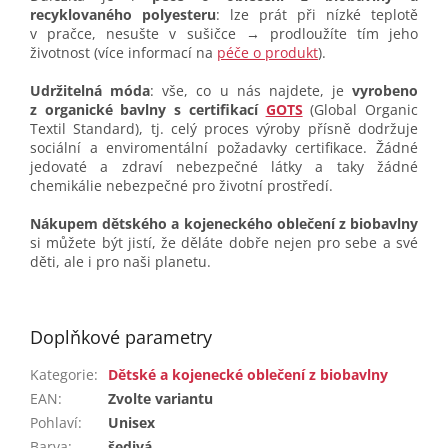
recyklovaného polyesteru
: lze prát při nízké teplotě
v pračce, nesušte v sušičce → prodloužíte tím jeho
životnost (více informací na
péče o produkt
).
Udržitelná móda
: vše, co u nás najdete, je
vyrobeno
z organické bavlny s certifikací
GOTS
(Global Organic
Textil Standard), tj. celý proces výroby přísně dodržuje
sociální a enviromentální požadavky certifikace. Žádné
jedovaté a zdraví nebezpečné látky a taky žádné
chemikálie nebezpečné pro životní prostředí.
Nákupem dětského a kojeneckého oblečení z biobavlny
si můžete být jistí, že děláte dobře nejen pro sebe a své
děti, ale i pro naši planetu.
Doplňkové parametry
Kategorie
:
Dětské a kojenecké oblečení z biobavlny
EAN
:
Zvolte variantu
Pohlaví
:
Unisex
Barva
:
šedivá