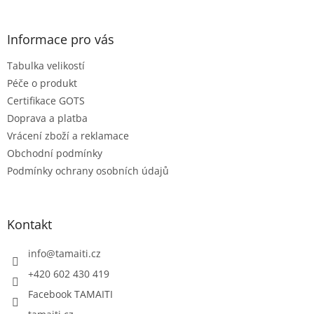
á
p
a
Informace pro vás
t
Tabulka velikostí
í
Péče o produkt
Certifikace GOTS
Doprava a platba
Vrácení zboží a reklamace
Obchodní podmínky
Podmínky ochrany osobních údajů
Kontakt
info
@
tamaiti.cz
+420 602 430 419
Facebook TAMAITI