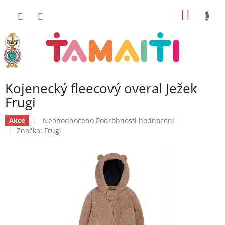
Přejít
NÁKUP
na
obsah
KOŠÍK
Kojenecký fleecový overal Ježek
Frugi
Průměrné
Neohodnoceno
Podrobnosti hodnocení
Akce
hodnocení
Značka:
Frugi
produktu
je
0,0
z
5
hvězdiček.