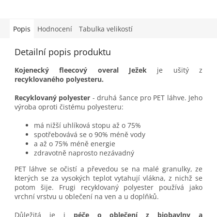
Popis
Hodnocení
Tabulka velikostí
Detailní popis produktu
Kojenecký fleecový overal Ježek
je ušitý z
recyklovaného polyesteru.
Recyklovaný polyester
- druhá šance pro PET láhve. Jeho
výroba oproti čistému polyesteru:
má nižší uhlíková stopu až o 75%
spotřebovává se o 90% méně vody
a až o 75% méně energie
zdravotně naprosto nezávadný
PET láhve se očistí a převedou se na malé granulky, ze
kterých se za vysokých teplot vytahují vlákna, z nichž se
potom šije. Frugi recyklovaný polyester používá jako
vrchní vrstvu u oblečení na ven a u doplňků.
Důležitá je i
péče o oblečení z biobavlny a