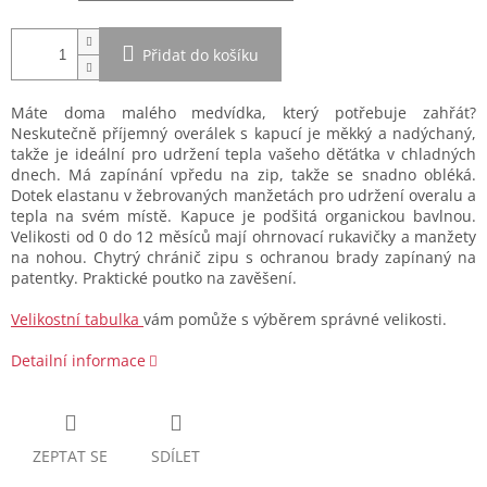
Přidat do košíku
Máte doma malého medvídka, který potřebuje zahřát?
Neskutečně příjemný overálek s kapucí je měkký a nadýchaný,
takže je ideální pro udržení tepla vašeho děťátka v chladných
dnech. Má zapínání vpředu na zip, takže se snadno obléká.
Dotek elastanu v žebrovaných manžetách pro udržení overalu a
tepla na svém místě. Kapuce je podšitá organickou bavlnou.
Velikosti od 0 do 12 měsíců mají ohrnovací rukavičky a manžety
na nohou. Chytrý chránič zipu s ochranou brady zapínaný na
patentky. Praktické poutko na zavěšení.
Velikostní tabulka
vám pomůže s výběrem správné velikosti.
Detailní informace
ZEPTAT SE
SDÍLET