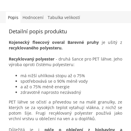
Popis
Hodnocení
Tabulka velikostí
Detailní popis produktu
Kojenecký fleecový overal Barevné pruhy
je ušitý z
recyklovaného polyesteru.
Recyklovaný polyester
- druhá šance pro PET láhve. Jeho
výroba oproti čistému polyesteru:
má nižší uhlíková stopu až o 75%
spotřebovává se o 90% méně vody
a až o 75% méně energie
zdravotně naprosto nezávadný
PET láhve se očistí a převedou se na malé granulky, ze
kterých se za vysokých teplot vytahují vlákna, z nichž se
potom šije. Frugi recyklovaný polyester používá jako
vrchní vrstvu u oblečení na ven a u doplňků.
Důležitá je i
péče o oblečení z biobavlny a