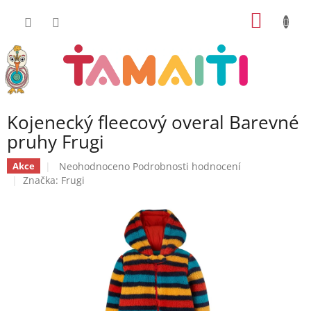
Přejít
NÁKUP
na
obsah
KOŠÍK
Kojenecký fleecový overal Barevné
pruhy Frugi
Průměrné
Neohodnoceno
Podrobnosti hodnocení
Akce
hodnocení
Značka:
Frugi
produktu
je
0,0
z
5
hvězdiček.