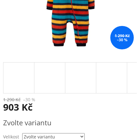
1 290 Kč
–30 %
1 290 Kč
–30 %
903 Kč
Měrná
Zvolte variantu
cena:
Velikost