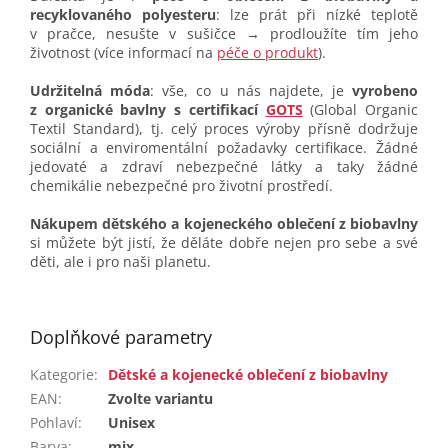
recyklovaného polyesteru
: lze prát při nízké teplotě
v pračce, nesušte v sušičce → prodloužíte tím jeho
životnost (více informací na
péče o produkt
).
Udržitelná móda
: vše, co u nás najdete, je
vyrobeno
z organické bavlny s certifikací
GOTS
(Global Organic
Textil Standard), tj. celý proces výroby přísně dodržuje
sociální a enviromentální požadavky certifikace. Žádné
jedovaté a zdraví nebezpečné látky a taky žádné
chemikálie nebezpečné pro životní prostředí.
Nákupem dětského a kojeneckého oblečení z biobavlny
si můžete být jistí, že děláte dobře nejen pro sebe a své
děti, ale i pro naši planetu.
Doplňkové parametry
Kategorie
:
Dětské a kojenecké oblečení z biobavlny
EAN
:
Zvolte variantu
Pohlaví
:
Unisex
Barva
:
mix