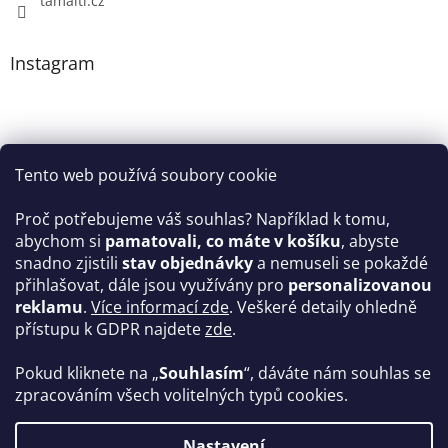
tamaiti.cz
Instagram
Tento web používá soubory cookie
Proč potřebujeme váš souhlas? Například k tomu,
abychom si
pamatovali, co máte v košíku
, abyste
snadno zjistili
stav objednávky
a nemuseli se pokaždé
Sledovat na Instagramu
přihlašovat, dále jsou využívány pro
personalizovanou
reklamu
.
Více informací zde
. Veškeré detaily ohledně
Facebook
přístupu k GDPR najdete
zde
.
Pokud kliknete na „
Souhlasím
“, dáváte nám souhlas se
zpracováním všech volitelných typů cookies.
Vytvořil Shoptet
Nastavení