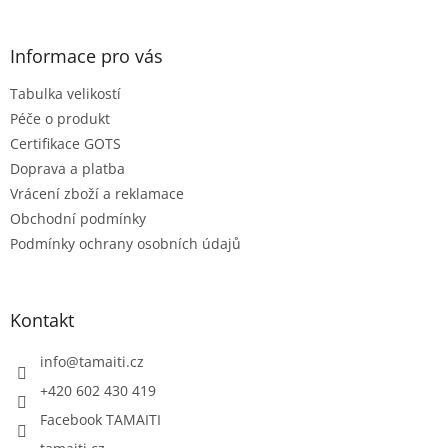
á
p
a
Informace pro vás
t
Tabulka velikostí
í
Péče o produkt
Certifikace GOTS
Doprava a platba
Vrácení zboží a reklamace
Obchodní podmínky
Podmínky ochrany osobních údajů
Kontakt
info
@
tamaiti.cz
+420 602 430 419
Facebook TAMAITI