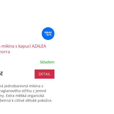
920 Kč
–30 %
 mikina s kapucí AZALEA
orra
Skladem
Kč
DETAIL
ná jednobarevná mikina s
raglanového střihu z jemné
ny. Extra měkká organická
šetrná k citlivé dětské pokožce.
má kapuci a praktickou
..