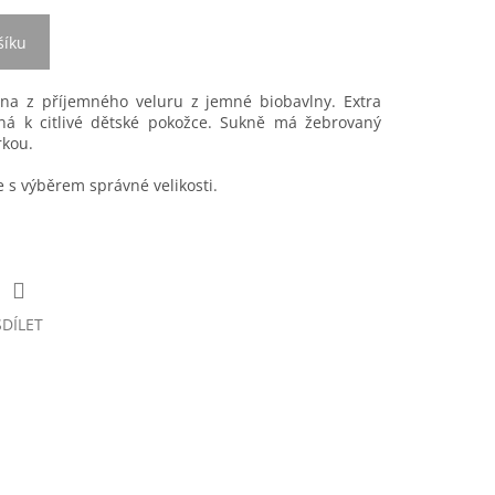
šíku
ena z příjemného veluru z jemné biobavlny. Extra
ná k citlivé dětské pokožce. Sukně má žebrovaný
rkou.
s výběrem správné velikosti.
SDÍLET