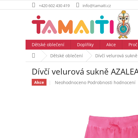
Přejít
+420 602 430 419
info@tamaiti.cz
na
obsah
Dětské oblečení
Doplňky
Akce
Proč
Domů
Dětské oblečení
Dívčí velurová suk
Dívčí velurová sukně AZAL
Průměrné
Neohodnoceno
Podrobnosti hodnocení
Akce
hodnocení
produktu
je
0,0
z
5
hvězdiček.