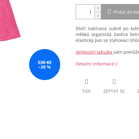
Přidat do ko
Dívčí nabíraná sukně po kol
měkká organická bavlna šetr
elastický pas se stahovací šňů
Velikostní tabulka
vám pomůže 
530 Kč
Detailní informace
–30 %
TISK
ZEPTAT SE