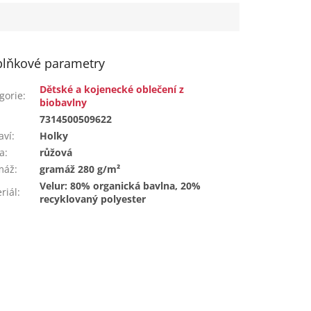
lňkové parametry
Dětské a kojenecké oblečení z
gorie
:
biobavlny
:
7314500509622
aví
:
Holky
a
:
růžová
máž
:
gramáž 280 g/m²
Velur: 80% organická bavlna, 20%
riál
:
recyklovaný polyester