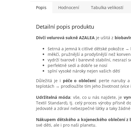
Popis
Hodnocení
Tabulka velikostí
Detailní popis produktu
Dívčí velurová sukně AZALEA
je ušitá z
biobavl
šetrná a jemná k citlivé dětské pokožce →
měkčí, pružnější a prodyšnější než konven
vydrží tvarově i barevně stabilní, nesrazí 
perfektně sedí a dobře se nosí
splní vysoké nároky nejen vašich dětí
Důležitá je i
péče o oblečení
: perte naruby a 
teplotách → prodloužíte tím jeho životnost (více
Udržitelná móda
: vše, co u nás najdete, je
vyr
Textil Standard), tj. celý proces výroby přísně 
jedovaté a zdraví nebezpečné látky a taky žádné
Nákupem dětského a kojeneckého oblečení z 
své děti, ale i pro naši planetu.