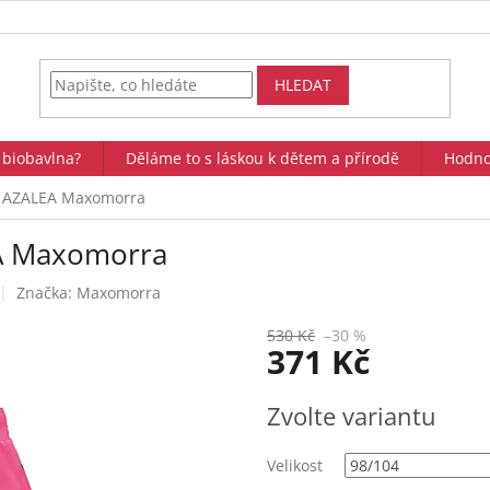
HLEDAT
 biobavlna?
Děláme to s láskou k dětem a přírodě
Hodno
ně AZALEA Maxomorra
EA Maxomorra
Značka:
Maxomorra
530 Kč
–30 %
371 Kč
Měrná
Zvolte variantu
cena:
Velikost