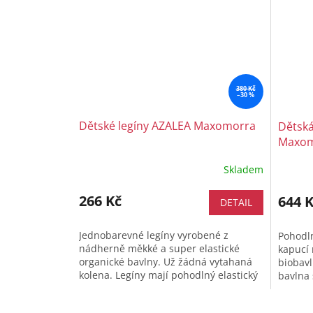
380 Kč
–30 %
Dětské legíny AZALEA Maxomorra
Dětská
Maxom
Skladem
266 Kč
644 
DETAIL
Jednobarevné legíny vyrobené z
Pohodl
nádherně měkké a super elastické
kapucí 
organické bavlny. Už žádná vytahaná
biobavl
kolena. Legíny mají pohodlný elastický
bavlna 
pas a nemají boční švy. Kombinujete
Mikina 
je...
klokaní.