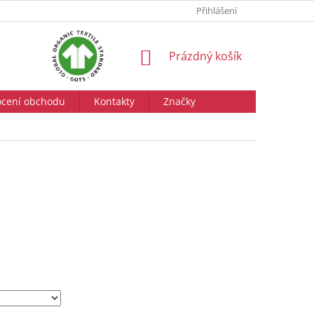
Přihlášení
NÁKUPNÍ
Prázdný košík
KOŠÍK
cení obchodu
Kontakty
Značky