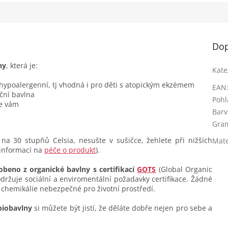
Dop
ny
, která je:
Kate
 hypoalergenní, tj vhodná i pro děti s atopickým ekzémem
EAN
ční bavlna
Pohl
se vám
Barv
Gra
na 30 stupňů Celsia, nesušte v sušičce, žehlete při nižších
Mate
 informací na
péče o produkt
).
obeno z organické bavlny s certifikací
GOTS
(Global Organic
dodržuje sociální a enviromentální požadavky certifikace. Žádné
 chemikálie nebezpečné pro životní prostředí.
biobavlny
si můžete být jistí, že děláte dobře nejen pro sebe a