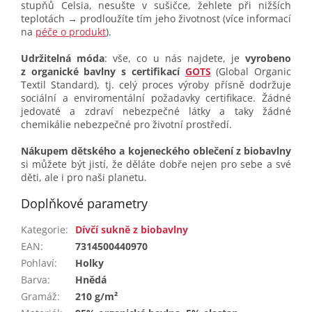
stupňů Celsia, nesušte v sušičce, žehlete při nižších
teplotách → prodloužíte tím jeho životnost (více informací
na
péče o produkt
).
Udržitelná móda
: vše, co u nás najdete, je
vyrobeno
z organické bavlny s certifikací
GOTS
(Global Organic
Textil Standard), tj. celý proces výroby přísně dodržuje
sociální a enviromentální požadavky certifikace. Žádné
jedovaté a zdraví nebezpečné látky a taky žádné
chemikálie nebezpečné pro životní prostředí.
Nákupem dětského a kojeneckého oblečení z biobavlny
si můžete být jistí, že děláte dobře nejen pro sebe a své
děti, ale i pro naši planetu.
Doplňkové parametry
Kategorie
:
Dívčí sukně z biobavlny
EAN
:
7314500440970
Pohlaví
:
Holky
Barva
:
Hnědá
Gramáž
:
210 g/m²