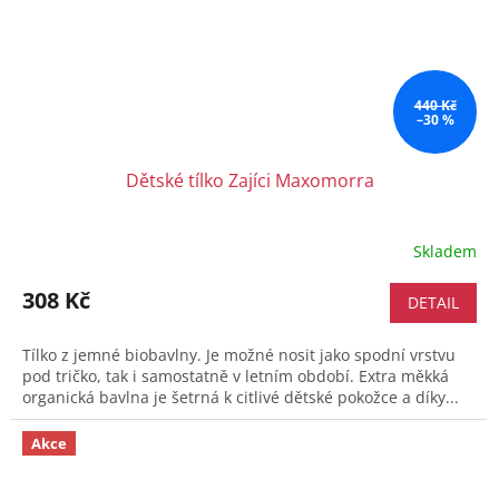
440 Kč
–30 %
Dětské tílko Zajíci Maxomorra
Skladem
308 Kč
DETAIL
Tílko z jemné biobavlny. Je možné nosit jako spodní vrstvu
pod tričko, tak i samostatně v letním období. Extra měkká
organická bavlna je šetrná k citlivé dětské pokožce a díky...
Akce