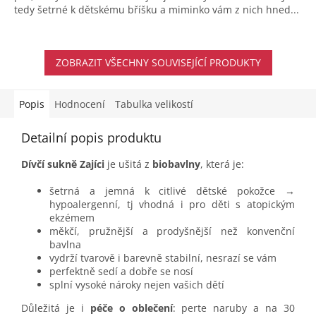
tedy šetrné k dětskému bříšku a miminko vám z nich hned...
ZOBRAZIT VŠECHNY SOUVISEJÍCÍ PRODUKTY
Popis
Hodnocení
Tabulka velikostí
Detailní popis produktu
Dívčí sukně Zajíci
je ušitá z
biobavlny
, která je:
šetrná a jemná k citlivé dětské pokožce →
hypoalergenní, tj vhodná i pro děti s atopickým
ekzémem
měkčí, pružnější a prodyšnější než konvenční
bavlna
vydrží tvarově i barevně stabilní, nesrazí se vám
perfektně sedí a dobře se nosí
splní vysoké nároky nejen vašich dětí
Důležitá je i
péče o oblečení
: perte naruby a na 30