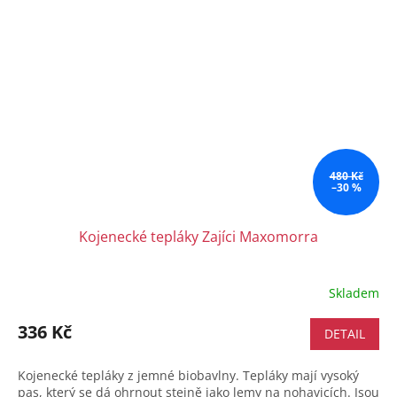
480 Kč
–30 %
Kojenecké tepláky Zajíci Maxomorra
Skladem
336 Kč
DETAIL
Kojenecké tepláky z jemné biobavlny. Tepláky mají vysoký
pas, který se dá ohrnout stejně jako lemy na nohavicích. Jsou