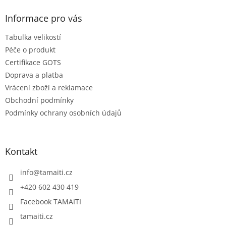
p
a
Informace pro vás
t
Tabulka velikostí
í
Péče o produkt
Certifikace GOTS
Doprava a platba
Vrácení zboží a reklamace
Obchodní podmínky
Podmínky ochrany osobních údajů
Kontakt
info
@
tamaiti.cz
+420 602 430 419
Facebook TAMAITI
tamaiti.cz