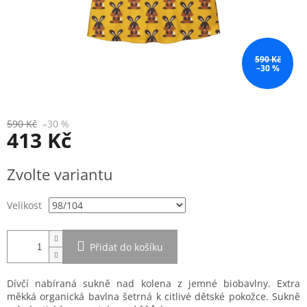
590 Kč
–30 %
590 Kč
–30 %
413 Kč
Měrná
Zvolte variantu
cena:
Velikost
Přidat do košíku
Dívčí nabíraná sukně nad kolena z jemné biobavlny. Extra
měkká organická bavlna šetrná k citlivé dětské pokožce. Sukně