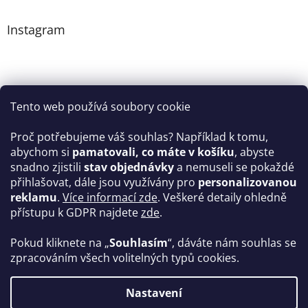
Instagram
Tento web používá soubory cookie
Proč potřebujeme váš souhlas? Například k tomu,
abychom si
pamatovali, co máte v košíku
, abyste
snadno zjistili
stav objednávky
a nemuseli se pokaždé
Sledovat na Instagramu
přihlašovat, dále jsou využívány pro
personalizovanou
reklamu
.
Více informací zde
. Veškeré detaily ohledně
Facebook
přístupu k GDPR najdete
zde
.
Pokud kliknete na „
Souhlasím
“, dáváte nám souhlas se
zpracováním všech volitelných typů cookies.
Vytvořil Shoptet
Nastavení