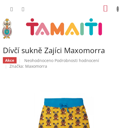
Přejít
NÁKUP
na
obsah
KOŠÍK
Dívčí sukně Zajíci Maxomorra
Průměrné
Neohodnoceno
Podrobnosti hodnocení
Akce
hodnocení
Značka:
Maxomorra
produktu
je
0,0
z
5
hvězdiček.