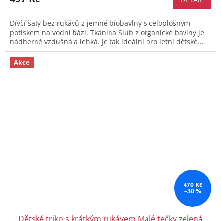
Dívčí šaty bez rukávů z jemné biobavlny s celoplošným
potiskem na vodní bázi. Tkanina Slub z organické bavlny je
nádherně vzdušná a lehká. Je tak ideální pro letní dětské...
Akce
470 Kč
–30 %
Dětské triko s krátkým rukávem Malé tečky zelená