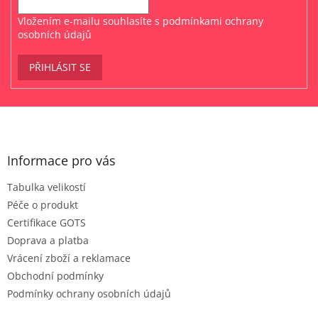
Vložením e-mailu souhlasíte s
podmínkami ochrany
osobních údajů
PŘIHLÁSIT SE
Z
á
p
a
Informace pro vás
t
Tabulka velikostí
í
Péče o produkt
Certifikace GOTS
Doprava a platba
Vrácení zboží a reklamace
Obchodní podmínky
Podmínky ochrany osobních údajů