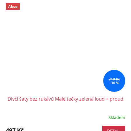
Akce
710 Kč
–30 %
Dívčí šaty bez rukávů Malé tečky zelená loud + proud
Skladem
497 Kč
DETAIL