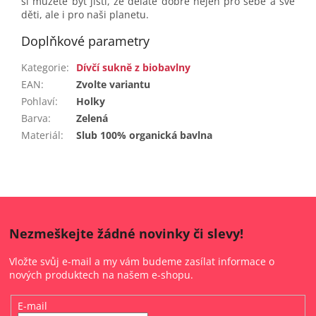
si můžete být jistí, že děláte dobře nejen pro sebe a své
děti, ale i pro naši planetu.
Doplňkové parametry
Kategorie
:
Dívčí sukně z biobavlny
EAN
:
Zvolte variantu
Pohlaví
:
Holky
Barva
:
Zelená
Materiál
:
Slub 100% organická bavlna
Nezmeškejte žádné novinky či slevy!
Vložte svůj e-mail a my vám budeme zasílat informace o
nových produktech na našem e-shopu.
E-mail