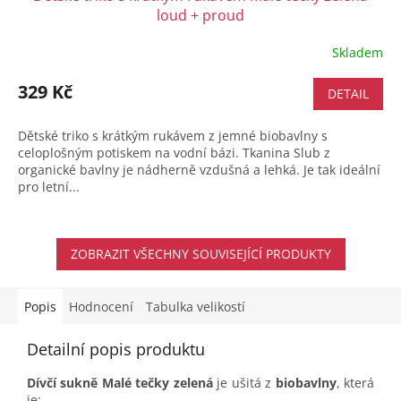
loud + proud
Skladem
329 Kč
DETAIL
Dětské triko s krátkým rukávem z jemné biobavlny s
celoplošným potiskem na vodní bázi. Tkanina Slub z
organické bavlny je nádherně vzdušná a lehká. Je tak ideální
pro letní...
ZOBRAZIT VŠECHNY SOUVISEJÍCÍ PRODUKTY
Popis
Hodnocení
Tabulka velikostí
Detailní popis produktu
Dívčí sukně Malé tečky zelená
je ušitá z
biobavlny
, která
je: