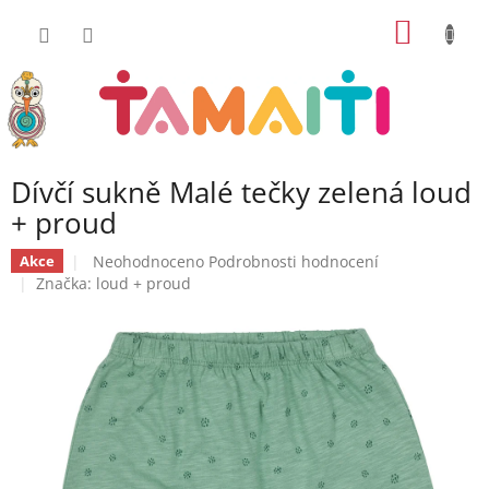
Přejít
NÁKUP
na
obsah
KOŠÍK
Dívčí sukně Malé tečky zelená loud
+ proud
Průměrné
Neohodnoceno
Podrobnosti hodnocení
Akce
hodnocení
Značka:
loud + proud
produktu
je
0,0
z
5
hvězdiček.