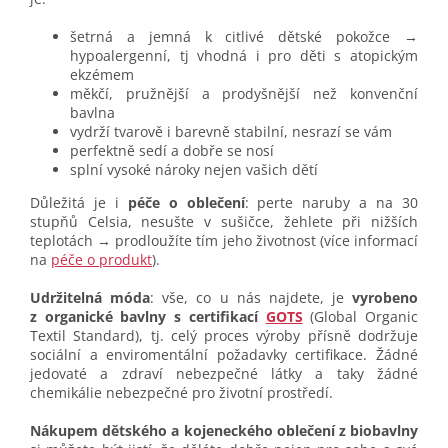
šetrná a jemná k citlivé dětské pokožce →
hypoalergenní, tj vhodná i pro děti s atopickým
ekzémem
měkčí, pružnější a prodyšnější než konvenční
bavlna
vydrží tvarově i barevně stabilní, nesrazí se vám
perfektně sedí a dobře se nosí
splní vysoké nároky nejen vašich dětí
Důležitá je i
péče o oblečení
: perte naruby a na 30
stupňů Celsia, nesušte v sušičce, žehlete při nižších
teplotách → prodloužíte tím jeho životnost (více informací
na
péče o produkt
).
Udržitelná móda
: vše, co u nás najdete, je
vyrobeno
z organické bavlny s certifikací
GOTS
(Global Organic
Textil Standard), tj. celý proces výroby přísně dodržuje
sociální a enviromentální požadavky certifikace. Žádné
jedovaté a zdraví nebezpečné látky a taky žádné
chemikálie nebezpečné pro životní prostředí.
Nákupem dětského a kojeneckého oblečení z biobavlny