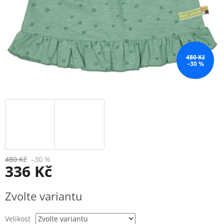
480 Kč
–30 %
480 Kč
–30 %
336 Kč
Měrná
Zvolte variantu
cena:
Velikost