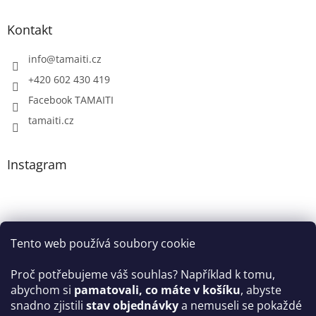
Kontakt
info
@
tamaiti.cz
+420 602 430 419
Facebook TAMAITI
tamaiti.cz
Instagram
Tento web používá soubory cookie
Proč potřebujeme váš souhlas? Například k tomu,
abychom si
pamatovali, co máte v košíku
, abyste
snadno zjistili
stav objednávky
a nemuseli se pokaždé
Sledovat na Instagramu