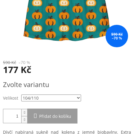
590 Kč
–70 %
590 Kč
–70 %
177 Kč
Měrná
Zvolte variantu
cena:
Velikost
Přidat do košíku
Dívčí nabíraná sukně nad kolena z jemné biobavlny. Extra