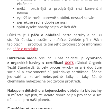
ekzémem
měkčí, pružnější a prodyšnější než konvenční
bavlna
vydrží tvarově i barevně stabilní, nesrazí se vám
perfektně sedí a dobře se nosí
splní vysoké nároky nejen vašich dětí
Důležitá je i
péče o oblečení
: perte naruby a na 30
stupňů Celsia, nesušte v sušičce, žehlete při nižších
teplotách → prodloužíte tím jeho životnost (více informací
na
péče o produkt
).
Udržitelná móda
: vše, co u nás najdete, je
vyrobeno
z organické bavlny s certifikací
GOTS
(Global Organic
Textil Standard), tj. celý proces výroby přísně dodržuje
sociální a enviromentální požadavky certifikace. Žádné
jedovaté a zdraví nebezpečné látky a taky žádné
chemikálie nebezpečné pro životní prostředí.
Nákupem dětského a kojeneckého oblečení z biobavlny
si můžete být jistí, že děláte dobře nejen pro sebe a své
děti, ale i pro naši planetu.
Doplňkové parametry