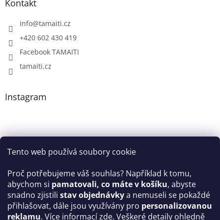
Kontakt
info
@
tamaiti.cz
+420 602 430 419
Facebook TAMAITI
tamaiti.cz
Instagram
Tento web používá soubory cookie
Proč potřebujeme váš souhlas? Například k tomu,
abychom si
pamatovali, co máte v košíku
, abyste
snadno zjistili
stav objednávky
a nemuseli se pokaždé
Sledovat na Instagramu
přihlašovat, dále jsou využívány pro
personalizovanou
reklamu
.
Více informací zde
. Veškeré detaily ohledně