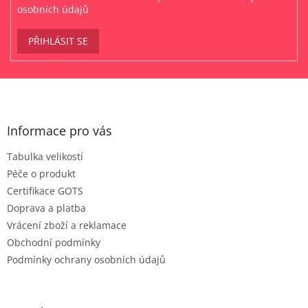
osobních údajů
PŘIHLÁSIT SE
Z
á
p
a
Informace pro vás
t
Tabulka velikostí
í
Péče o produkt
Certifikace GOTS
Doprava a platba
Vrácení zboží a reklamace
Obchodní podmínky
Podmínky ochrany osobních údajů