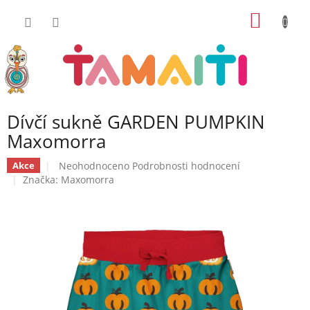
Přejít
NÁKUP
na
obsah
KOŠÍK
Dívčí sukně GARDEN PUMPKIN
Maxomorra
Průměrné
Neohodnoceno
Podrobnosti hodnocení
Akce
hodnocení
Značka:
Maxomorra
produktu
je
0,0
z
5
hvězdiček.