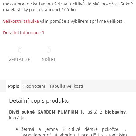
měkká organická bavlna šetrná k citlivé dětské pokožce. Sukně
má elastický pas a stahovací šňůrku.
Velikostní tabulka
vám pomůže s výběrem správné velikosti.
Detailní informace
ZEPTAT SE
SDÍLET
Popis
Hodnocení
Tabulka velikostí
Detailní popis produktu
Dívčí sukně GARDEN PUMPKIN
je ušitá z
biobavlny
,
která je:
šetrná a jemná k citlivé dětské pokožce →
hypoalergenní, tj vhodná i pro děti s atopickým