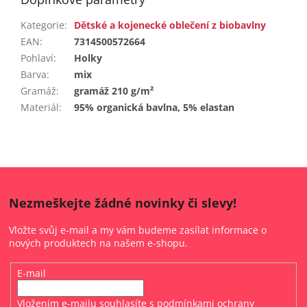
Kategorie
:
Dětské a kojenecké oblečení z biobavlny
EAN
:
7314500572664
Pohlaví
:
Holky
Barva
:
mix
Gramáž
:
gramáž 210 g/m²
Materiál
:
95% organická bavlna, 5% elastan
Nezmeškejte žádné novinky či slevy!
Vložte svůj e-mail a my vám budeme zasílat informace o
nových produktech na našem e-shopu.
E-mail
Vložením e-mailu souhlasíte s
podmínkami ochrany