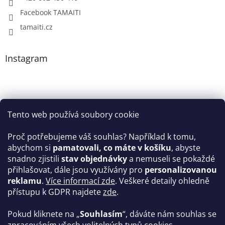
Facebook TAMAITI
tamaiti.cz
Instagram
Tento web používá soubory cookie
Proč potřebujeme váš souhlas? Například k tomu,
abychom si
pamatovali, co máte v košíku
, abyste
snadno zjistili
stav objednávky
a nemuseli se pokaždé
Sledovat na Instagramu
přihlašovat, dále jsou využívány pro
personalizovanou
reklamu
.
Více informací zde
. Veškeré detaily ohledně
Facebook
přístupu k GDPR najdete
zde
.
Pokud kliknete na „
Souhlasím
“, dáváte nám souhlas se