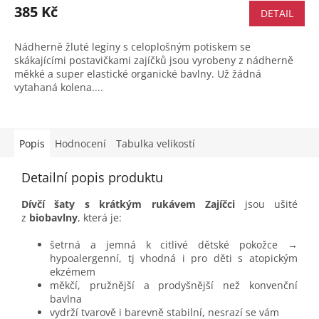
385 Kč
DETAIL
Nádherně žluté legíny s celoplošným potiskem se
skákajícími postavičkami zajíčků jsou vyrobeny z nádherně
měkké a super elastické organické bavlny. Už žádná
vytahaná kolena....
Popis
Hodnocení
Tabulka velikostí
Detailní popis produktu
Dívčí šaty s krátkým rukávem Zajíčci
jsou ušité
z
biobavlny
, která je:
šetrná a jemná k citlivé dětské pokožce →
hypoalergenní, tj vhodná i pro děti s atopickým
ekzémem
měkčí, pružnější a prodyšnější než konvenční
bavlna
vydrží tvarově i barevně stabilní, nesrazí se vám