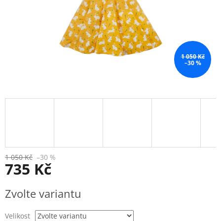
1 050 Kč
–30 %
1 050 Kč
–30 %
735 Kč
Měrná
Zvolte variantu
cena:
Velikost