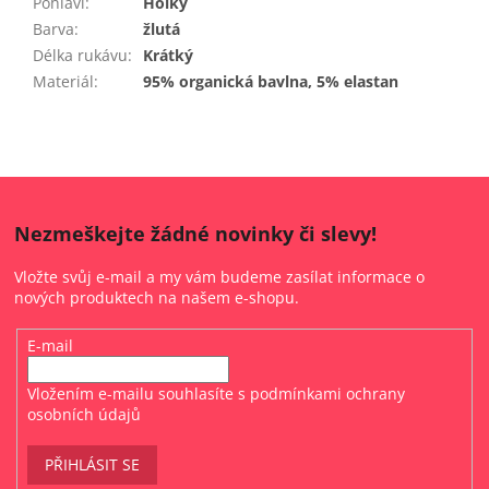
Pohlaví
:
Holky
Barva
:
žlutá
Délka rukávu
:
Krátký
Materiál
:
95% organická bavlna, 5% elastan
Nezmeškejte žádné novinky či slevy!
Vložte svůj e-mail a my vám budeme zasílat informace o
nových produktech na našem e-shopu.
E-mail
Vložením e-mailu souhlasíte s
podmínkami ochrany
osobních údajů
PŘIHLÁSIT SE