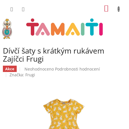
Přejít
NÁKUP
na
obsah
KOŠÍK
Dívčí šaty s krátkým rukávem
Zajíčci Frugi
Průměrné
Neohodnoceno
Podrobnosti hodnocení
Akce
hodnocení
Značka:
Frugi
produktu
je
0,0
z
5
hvězdiček.