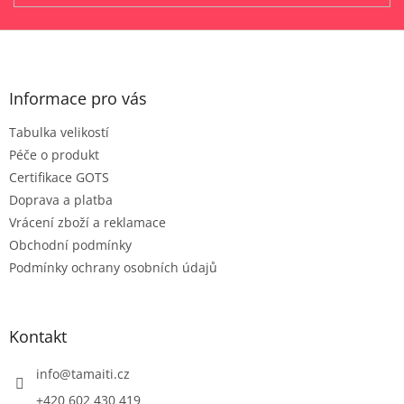
Z
á
p
a
Informace pro vás
t
Tabulka velikostí
í
Péče o produkt
Certifikace GOTS
Doprava a platba
Vrácení zboží a reklamace
Obchodní podmínky
Podmínky ochrany osobních údajů
Kontakt
info
@
tamaiti.cz
+420 602 430 419