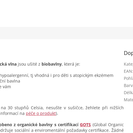
Dop
ická vlna
jsou ušité z
biobavlny
, která je:
Kate
EAN
 hypoalergenní, tj vhodná i pro děti s atopickým ekzémem
Pohl
ční bavlna
Barv
se vám
Délk
Mate
na 30 stupňů Celsia, nesušte v sušičce, žehlete při nižších
 informací na
péče o produkt
).
obeno z organické bavlny s certifikací
GOTS
(Global Organic
dodržuje sociální a enviromentální požadavky certifikace. Žádné