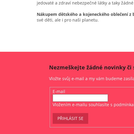
jedovaté a zdraví nebezpečné látky a taky žádné
Nákupem dětského a kojeneckého oblečení z 
své děti, ale i pro naši planetu.
Nezmeškejte žádné novinky či 
Vložte svůj e-mail a my vám budeme zasí
E-mail
Vložením e-mailu souhlasíte s
podmínka
PŘIHLÁSIT SE