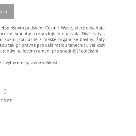
šíku
s celoplošným potiskem Cosmic Wave, který obsahuje
barevné šmouhy a okouzlujícího narvala. Dívčí šaty s
 sukní jsou ušité z měkké organické bavlny. Šaty
jsou tak připravné pro vaši malou tanečnici. Velikost
atentky na levém rameni pro snadnější oblékání.
s výběrem správné velikosti.
SDÍLET