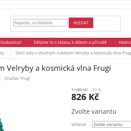
HLEDAT
 biobavlna?
Děláme to s láskou k dětem a přírodě
Hodno
ty
Dívčí šaty s dlouhým rukávem Velryby a kosmická vlna Frug
m Velryby a kosmická vlna Frugi
Značka:
Frugi
1 180 Kč
–30 %
826 Kč
Měrná
Zvolte variantu
cena:
Velikost