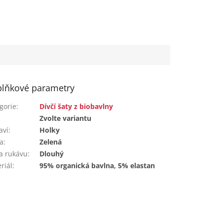
lňkové parametry
gorie
:
Dívčí šaty z biobavlny
:
Zvolte variantu
aví
:
Holky
a
:
Zelená
a rukávu
:
Dlouhý
riál
:
95% organická bavlna, 5% elastan