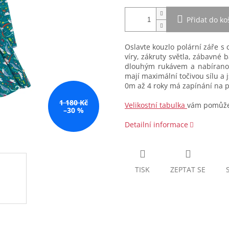
Přidat do ko
Oslavte kouzlo polární záře 
víry, zákruty světla, zábavné 
dlouhým rukávem a nabíranou
mají maximální točivou sílu a 
0m až 4 roky má zapínání na p
1 180 Kč
Velikostní tabulka
vám pomůže 
–30 %
Detailní informace
TISK
ZEPTAT SE