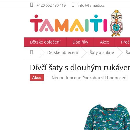
Přejít
+420 602 430 419
info@tamaiti.cz
na
obsah
Dětské oblečení
Doplňky
Akce
Proč
Domů
Dětské oblečení
Šaty a sukně
Ša
Dívčí šaty s dlouhým rukáve
Průměrné
Neohodnoceno
Podrobnosti hodnocení
Akce
hodnocení
produktu
je
0,0
z
5
hvězdiček.