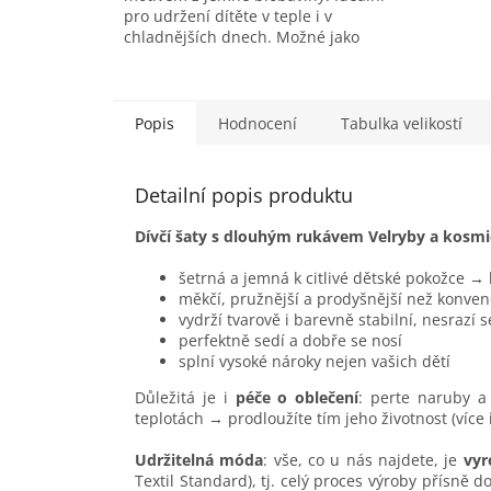
pro udržení dítěte v teple i v
chladnějších dnech. Možné jako
doplněk k šatům či sukni nebo jako
spodní...
Popis
Hodnocení
Tabulka velikostí
Detailní popis produktu
Dívčí šaty s dlouhým rukávem Velryby a kosm
šetrná a jemná k citlivé dětské pokožce →
měkčí, pružnější a prodyšnější než konven
vydrží tvarově i barevně stabilní, nesrazí 
perfektně sedí a dobře se nosí
splní vysoké nároky nejen vašich dětí
Důležitá je i
péče o oblečení
: perte naruby a 
teplotách → prodloužíte tím jeho životnost (více
Udržitelná móda
: vše, co u nás najdete, je
vyr
Textil Standard), tj. celý proces výroby přísně 