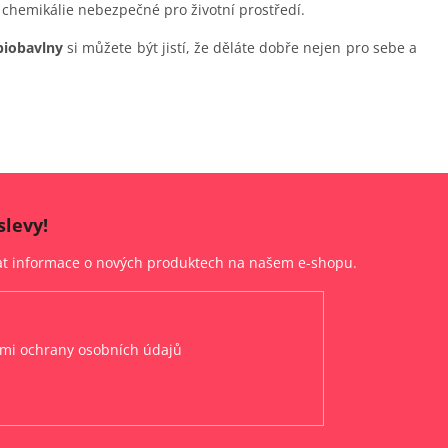
 chemikálie nebezpečné pro životní prostředí.
biobavlny
si můžete být jistí, že děláte dobře nejen pro sebe a
slevy!
lat informace o nových produktech na našem e-shopu.
mi ochrany osobních údajů