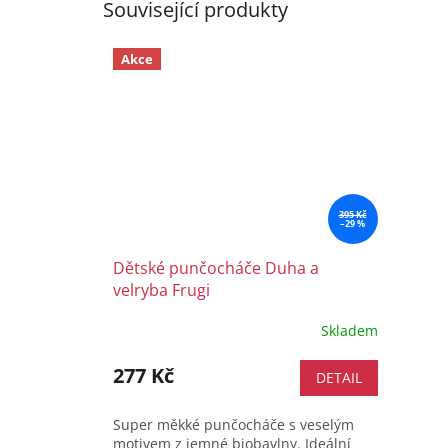
Související produkty
Akce
395 Kč
–29 %
Dětské punčocháče Duha a
velryba Frugi
Skladem
277 Kč
DETAIL
Super měkké punčocháče s veselým
motivem z jemné biobavlny. Ideální