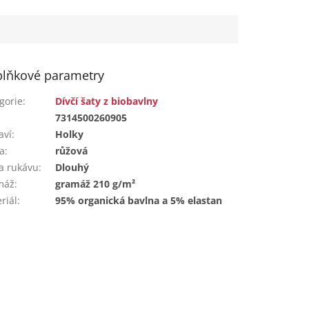
lňkové parametry
gorie
:
Dívčí šaty z biobavlny
:
7314500260905
aví
:
Holky
a
:
růžová
a rukávu
:
Dlouhý
máž
:
gramáž 210 g/m²
riál
:
95% organická bavlna a 5% elastan