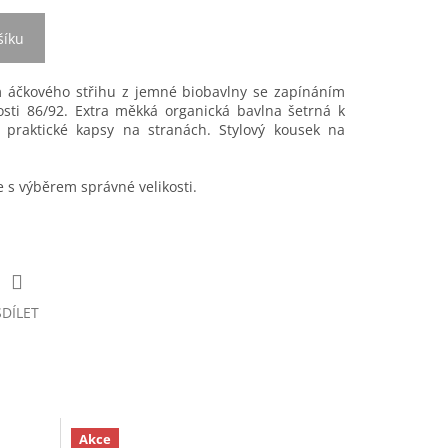
šíku
m áčkového střihu z jemné biobavlny se zapínáním
sti 86/92. Extra měkká organická bavlna šetrná k
ě praktické kapsy na stranách. Stylový kousek na
s výběrem správné velikosti.
SDÍLET
Akce