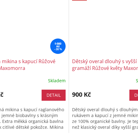
1 080
Kč
–30 %
 mikina s kapucí Růžové
Dětský overal dlouhý s vyšší
 Maxomorra
gramáží Růžové květy Maxo
Skladem
Kč
900 Kč
DETAIL
D
á mikina s kapucí raglanového
Dětský overal dlouhý s dlouhým
z jemné biobavlny s krásným
rukávem a kapucí z jemné miki
 Extra měkká organická bavlna
ze 100% organické bavlny. Je tep
k citlivé dětské pokožce. Mikina
než klasický overal díky vyšší gr
ip, má kapuci a...
tak je krásně průžný a...