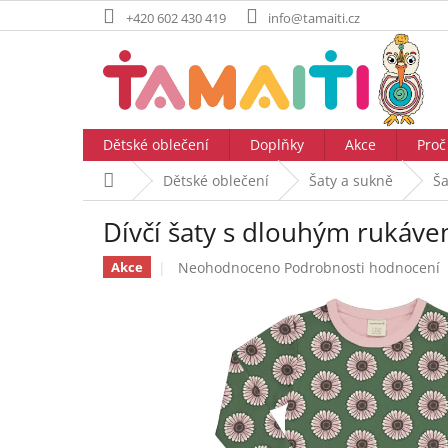
Přejít
+420 602 430 419
info@tamaiti.cz
na
obsah
Dětské oblečení
Doplňky
Akce
Proč
Domů
Dětské oblečení
Šaty a sukně
Ša
Dívčí šaty s dlouhým ruká
Průměrné
Neohodnoceno
Podrobnosti hodnocení
Akce
hodnocení
produktu
je
0,0
z
5
hvězdiček.