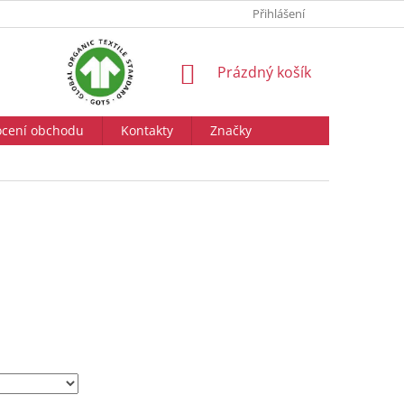
Přihlášení
NÁKUPNÍ
Prázdný košík
KOŠÍK
cení obchodu
Kontakty
Značky