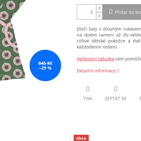
Přidat do ko
Dívčí šaty s dlouhým rukáve
na levém rameni až do veliko
citlivé dětské pokožce a dv
každodenní nošení.
Velikostní tabulka
vám pomůže 
845 Kč
–29 %
Detailní informace
TISK
ZEPTAT SE
Akce