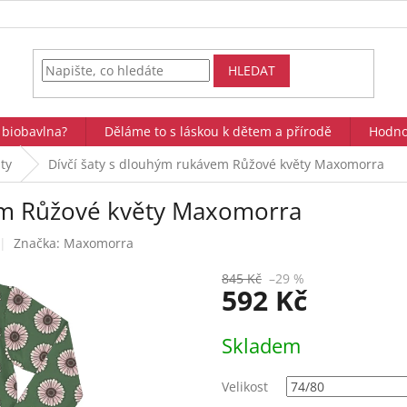
HLEDAT
 biobavlna?
Děláme to s láskou k dětem a přírodě
Hodno
ty
Dívčí šaty s dlouhým rukávem Růžové květy Maxomorra
vem Růžové květy Maxomorra
Značka:
Maxomorra
845 Kč
–29 %
592 Kč
Měrná
Skladem
cena:
Velikost