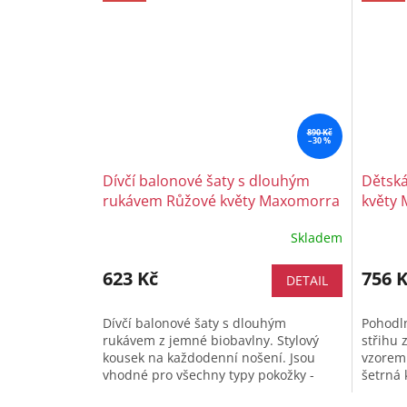
890 Kč
–30 %
Dívčí balonové šaty s dlouhým
Dětská
rukávem Růžové květy Maxomorra
květy
Skladem
623 Kč
756 
DETAIL
Dívčí balonové šaty s dlouhým
Pohodln
rukávem z jemné biobavlny. Stylový
střihu 
kousek na každodenní nošení. Jsou
vzorem.
vhodné pro všechny typy pokožky -
šetrná 
velice příjemný materiál. Velikostní...
je na z