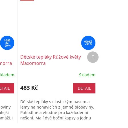
1 285
690 Kč
Kč
–30 %
–29 %
Další
Dětské tepláky Růžové květy
produkt
morra
Maxomorra
Skladem
Skladem
483 Kč
ETAIL
DETAIL
Dětské tepláky s elastickým pasem a
noviny
lemy na nohavicích z jemné biobavlny.
lejší
Pohodlné a vhodné pro každodenní
amáži. I
nošení. Mají dvě boční kapsy a jednu
vzadu. Jsou vhodné pro všechny...