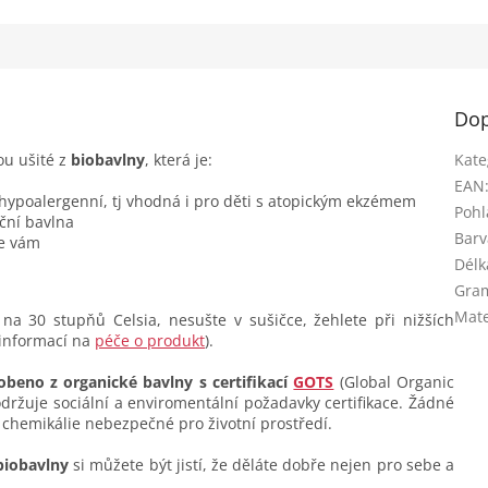
Dop
ou ušité z
biobavlny
, která je:
Kate
EAN
 hypoalergenní, tj vhodná i pro děti s atopickým ekzémem
Pohl
ční bavlna
Barv
se vám
Délk
Gra
Mate
na 30 stupňů Celsia, nesušte v sušičce, žehlete při nižších
 informací na
péče o produkt
).
obeno z organické bavlny s certifikací
GOTS
(Global Organic
dodržuje sociální a enviromentální požadavky certifikace. Žádné
 chemikálie nebezpečné pro životní prostředí.
biobavlny
si můžete být jistí, že děláte dobře nejen pro sebe a