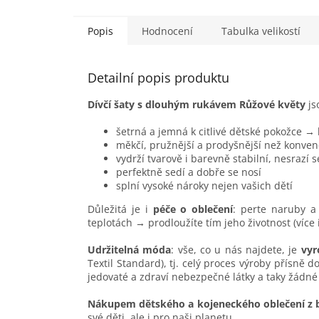
Popis
Hodnocení
Tabulka velikostí
Detailní popis produktu
Dívčí šaty s dlouhým rukávem Růžové květy
js
šetrná a jemná k citlivé dětské pokožce →
měkčí, pružnější a prodyšnější než konven
vydrží tvarově i barevně stabilní, nesrazí 
perfektně sedí a dobře se nosí
splní vysoké nároky nejen vašich dětí
Důležitá je i
péče o oblečení
: perte naruby a 
teplotách → prodloužíte tím jeho životnost (více
Udržitelná móda
: vše, co u nás najdete, je
vyr
Textil Standard), tj. celý proces výroby přísně 
jedovaté a zdraví nebezpečné látky a taky žádné
Nákupem dětského a kojeneckého oblečení z 
své děti, ale i pro naši planetu.