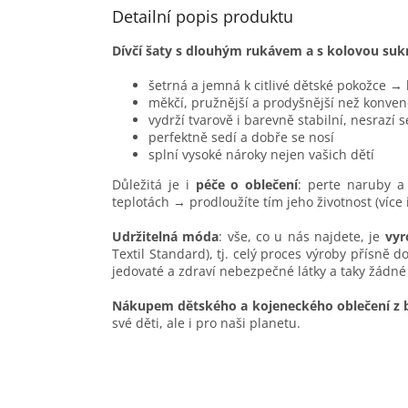
Detailní popis produktu
Dívčí šaty s dlouhým rukávem a s kolovou 
šetrná a jemná k citlivé dětské pokožce →
měkčí, pružnější a prodyšnější než konven
vydrží tvarově i barevně stabilní, nesrazí 
perfektně sedí a dobře se nosí
splní vysoké nároky nejen vašich dětí
Důležitá je i
péče o oblečení
: perte naruby a 
teplotách → prodloužíte tím jeho životnost (více
Udržitelná móda
: vše, co u nás najdete, je
vyr
Textil Standard), tj. celý proces výroby přísně 
jedovaté a zdraví nebezpečné látky a taky žádné
Nákupem dětského a kojeneckého oblečení z 
své děti, ale i pro naši planetu.