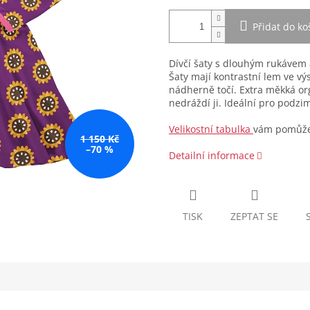
Přidat do ko
Dívčí šaty s dlouhým rukávem 
Šaty mají kontrastní lem ve vý
nádherně točí. Extra měkká org
nedráždí ji. Ideální pro podzi
Velikostní tabulka
vám pomůže 
1 150 Kč
–70 %
Detailní informace
TISK
ZEPTAT SE