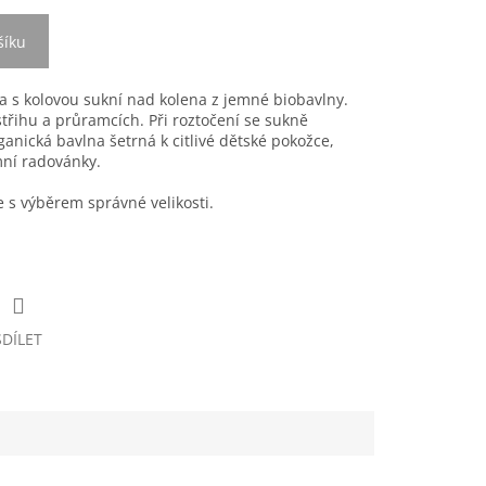
šíku
a s kolovou sukní nad kolena z jemné biobavlny.
střihu a průramcích. Při roztočení se sukně
anická bavlna šetrná k citlivé dětské pokožce,
mní radovánky.
s výběrem správné velikosti.
SDÍLET