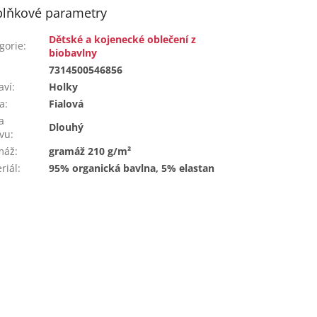
lňkové parametry
Dětské a kojenecké oblečení z
gorie
:
biobavlny
:
7314500546856
aví
:
Holky
a
:
Fialová
a
Dlouhý
vu
:
máž
:
gramáž 210 g/m²
riál
:
95% organická bavlna, 5% elastan