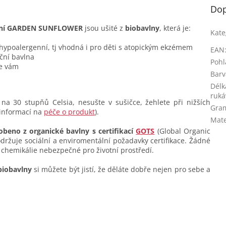
Dop
sukní GARDEN SUNFLOWER
jsou ušité z
biobavlny
, která je:
Kate
 hypoalergenní, tj vhodná i pro děti s atopickým ekzémem
EAN
ční bavlna
Pohl
se vám
Barv
Délk
ruká
na 30 stupňů Celsia, nesušte v sušičce, žehlete při nižších
Gra
 informací na
péče o produkt
).
Mate
obeno z organické bavlny s certifikací
GOTS
(Global Organic
dodržuje sociální a enviromentální požadavky certifikace. Žádné
 chemikálie nebezpečné pro životní prostředí.
biobavlny
si můžete být jistí, že děláte dobře nejen pro sebe a