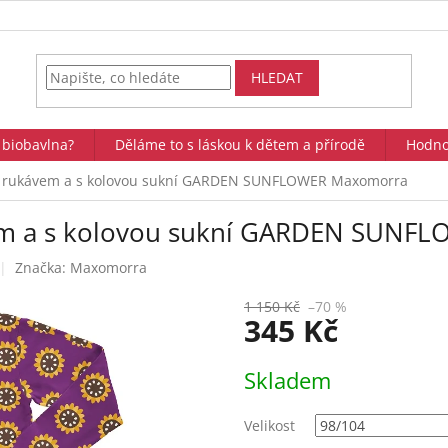
HLEDAT
 biobavlna?
Děláme to s láskou k dětem a přírodě
Hodno
ým rukávem a s kolovou sukní GARDEN SUNFLOWER Maxomorra
vem a s kolovou sukní GARDEN SUN
Značka:
Maxomorra
1 150 Kč
–70 %
345 Kč
Měrná
Skladem
cena:
Velikost