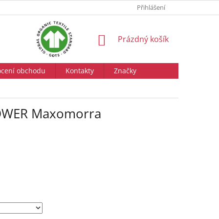
Přihlášení
NÁKUPNÍ
Prázdný košík
KOŠÍK
cení obchodu
Kontakty
Značky
FLOWER Maxomorra