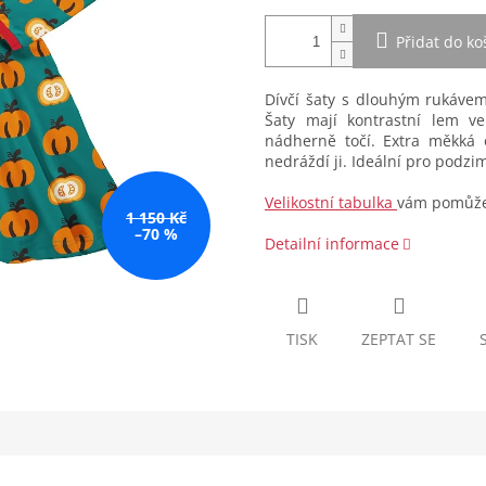
Přidat do ko
Dívčí šaty s dlouhým rukávem
Šaty mají kontrastní lem ve
nádherně točí. Extra měkká o
nedráždí ji. Ideální pro podzi
Velikostní tabulka
vám pomůže 
1 150 Kč
–70 %
Detailní informace
TISK
ZEPTAT SE