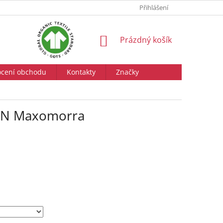
Přihlášení
NÁKUPNÍ
Prázdný košík
KOŠÍK
cení obchodu
Kontakty
Značky
KIN Maxomorra