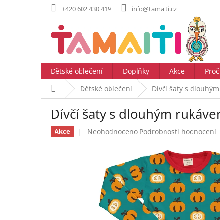
Přejít
+420 602 430 419
info@tamaiti.cz
na
obsah
Dětské oblečení
Doplňky
Akce
Proč
Domů
Dětské oblečení
Dívčí šaty s dlouh
Dívčí šaty s dlouhým ruká
Průměrné
Neohodnoceno
Podrobnosti hodnocení
Akce
hodnocení
produktu
je
0,0
z
5
hvězdiček.