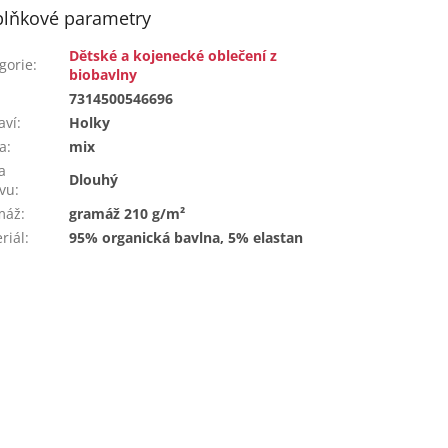
lňkové parametry
Dětské a kojenecké oblečení z
gorie
:
biobavlny
:
7314500546696
aví
:
Holky
a
:
mix
a
Dlouhý
vu
:
máž
:
gramáž 210 g/m²
riál
:
95% organická bavlna, 5% elastan