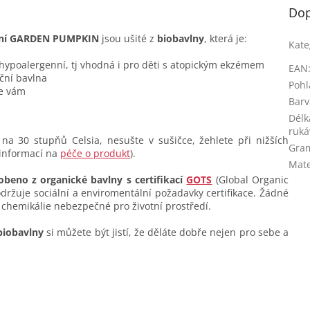
Dop
ukní GARDEN PUMPKIN
jsou ušité z
biobavlny
, která je:
Kate
 hypoalergenní, tj vhodná i pro děti s atopickým ekzémem
EAN
ční bavlna
Pohl
se vám
Barv
Délk
ruká
na 30 stupňů Celsia, nesušte v sušičce, žehlete při nižších
Gra
 informací na
péče o produkt
).
Mate
obeno z organické bavlny s certifikací
GOTS
(Global Organic
dodržuje sociální a enviromentální požadavky certifikace. Žádné
 chemikálie nebezpečné pro životní prostředí.
biobavlny
si můžete být jistí, že děláte dobře nejen pro sebe a