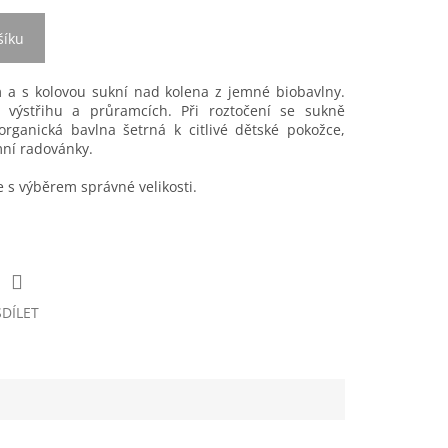
šíku
 a s kolovou sukní nad kolena z jemné biobavlny.
 výstřihu a průramcích. Při roztočení se sukně
rganická bavlna šetrná k citlivé dětské pokožce,
mní radovánky.
s výběrem správné velikosti.
SDÍLET