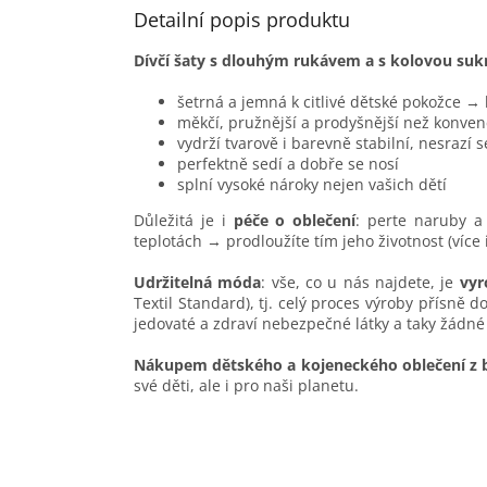
Detailní popis produktu
Dívčí šaty s dlouhým rukávem a s kolovou s
šetrná a jemná k citlivé dětské pokožce →
měkčí, pružnější a prodyšnější než konven
vydrží tvarově i barevně stabilní, nesrazí 
perfektně sedí a dobře se nosí
splní vysoké nároky nejen vašich dětí
Důležitá je i
péče o oblečení
: perte naruby a 
teplotách → prodloužíte tím jeho životnost (více
Udržitelná móda
: vše, co u nás najdete, je
vyr
Textil Standard), tj. celý proces výroby přísně 
jedovaté a zdraví nebezpečné látky a taky žádné
Nákupem dětského a kojeneckého oblečení z 
své děti, ale i pro naši planetu.