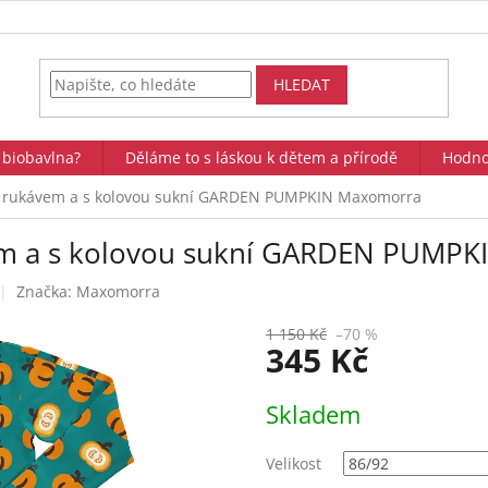
HLEDAT
 biobavlna?
Děláme to s láskou k dětem a přírodě
Hodno
ým rukávem a s kolovou sukní GARDEN PUMPKIN Maxomorra
vem a s kolovou sukní GARDEN PUMP
Značka:
Maxomorra
1 150 Kč
–70 %
345 Kč
Měrná
Skladem
cena:
Velikost