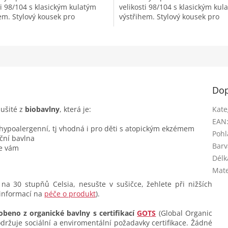
ti 98/104 s klasickým kulatým
velikosti 98/104 s klasickým kul
em. Stylový kousek pro
výstřihem. Stylový kousek pro
nní nošení. Je vhodné pro...
každodenní nošení. Je vhodné pr
Dop
 ušité z
biobavlny
, která je:
Kate
EAN
 hypoalergenní, tj vhodná i pro děti s atopickým ekzémem
Pohl
ční bavlna
Barv
se vám
Délk
Mate
na 30 stupňů Celsia, nesušte v sušičce, žehlete při nižších
 informací na
péče o produkt
).
obeno z organické bavlny s certifikací
GOTS
(Global Organic
dodržuje sociální a enviromentální požadavky certifikace. Žádné