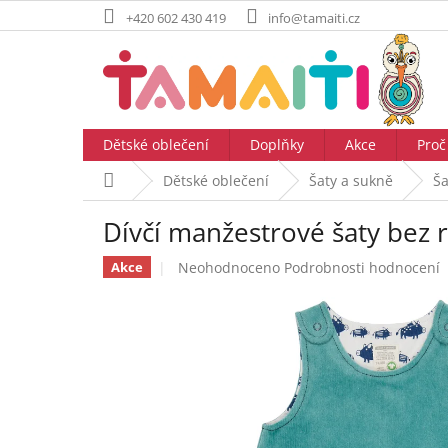
Přejít
+420 602 430 419
info@tamaiti.cz
na
obsah
Dětské oblečení
Doplňky
Akce
Proč
Domů
Dětské oblečení
Šaty a sukně
Ša
Dívčí manžestrové šaty bez 
Průměrné
Neohodnoceno
Podrobnosti hodnocení
Akce
hodnocení
produktu
je
0,0
z
5
hvězdiček.