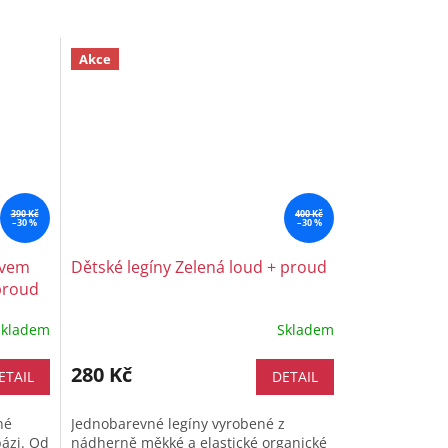
Akce
390 Kč
400 Kč
–30 %
–30 %
ávem
Dětské legíny Zelená loud + proud
proud
Skladem
Skladem
280 Kč
ETAIL
DETAIL
né
Jednobarevné legíny vyrobené z
bázi. Od
nádherně měkké a elastické organické