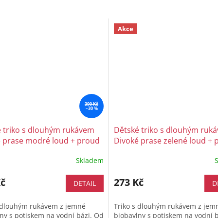
Akce
390 Kč
–30 %
 triko s dlouhým rukávem
Dětské triko s dlouhým ruk
 prase modré loud + proud
Divoké prase zelené loud + 
Skladem
Kč
273 Kč
DETAIL
D
s dlouhým rukávem z jemné
Triko s dlouhým rukávem z jem
ny s potiskem na vodní bázi. Od
biobavlny s potiskem na vodní 