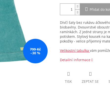
Přidat do ko
Dívčí šaty bez rukávu áčkovéh
biobavlny. Dvouvrstvé oboustr
ramínkách. Z jedné strany je 
potiskem. Stylový kousek na k
pokožky - velice příjemný mate
799 Kč
Velikostní tabulka
vám pomůže 
–30 %
Detailní informace
TISK
ZEPTAT SE