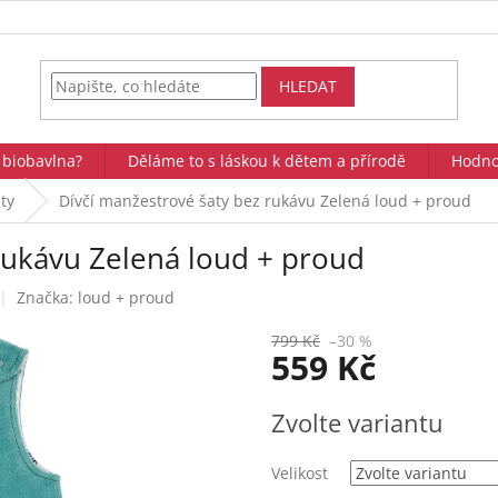
HLEDAT
 biobavlna?
Děláme to s láskou k dětem a přírodě
Hodno
ty
Dívčí manžestrové šaty bez rukávu Zelená loud + proud
rukávu Zelená loud + proud
Značka:
loud + proud
799 Kč
–30 %
559 Kč
Měrná
Zvolte variantu
cena:
Velikost