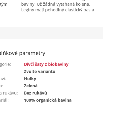
atým
bavlny. Už žádná vytahaná kolena.
Legíny mají pohodlný elastický pas a
o...
nemají boční švy. Kombinujete s šaty...
lňkové parametry
gorie
:
Dívčí šaty z biobavlny
:
Zvolte variantu
aví
:
Holky
a
:
Zelená
a rukávu
:
Bez rukávů
riál
:
100% organická bavlna