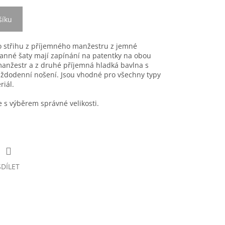
šíku
o střihu z příjemného manžestru z jemné
anné šaty mají zapínání na patentky na obou
manžestr a z druhé příjemná hladká bavlna s
aždodenní nošení. Jsou vhodné pro všechny typy
riál.
s výběrem správné velikosti.
SDÍLET