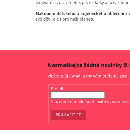
jedovaté a zdraví nebezpečné látky a taky žádné
Nákupem dětského a kojeneckého oblečení z 
své děti, ale i pro naši planetu.
Nezmeškejte žádné novinky či 
Vložte svůj e-mail a my vám budeme zasí
E-mail
Vložením e-mailu souhlasíte s
podmínka
PŘIHLÁSIT SE