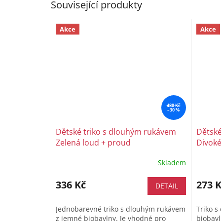
Související produkty
Akce
Akce
480 Kč
–30 %
Dětské triko s dlouhým rukávem
Dětské
Zelená loud + proud
Divoké
Skladem
336 Kč
273 
DETAIL
Jednobarevné triko s dlouhým rukávem
Triko 
z jemné biobavlny. Je vhodné pro
biobavl