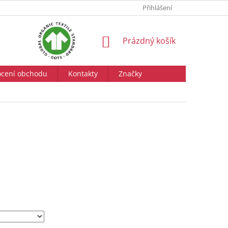
Přihlášení
NÁKUPNÍ
Prázdný košík
KOŠÍK
cení obchodu
Kontakty
Značky