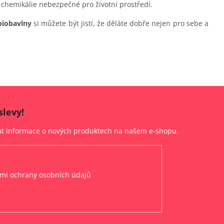
 chemikálie nebezpečné pro životní prostředí.
biobavlny
si můžete být jistí, že děláte dobře nejen pro sebe a
slevy!
lat informace o nových produktech na našem e-shopu.
mi ochrany osobních údajů