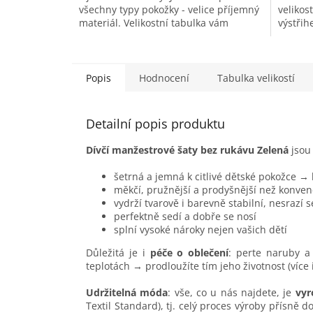
všechny typy pokožky - velice příjemný
velikos
materiál. Velikostní tabulka vám
výstřih
pomůže s výběrem správné...
každode
Popis
Hodnocení
Tabulka velikostí
Detailní popis produktu
Dívčí manžestrové šaty bez rukávu Zelená
jsou
šetrná a jemná k citlivé dětské pokožce →
měkčí, pružnější a prodyšnější než konven
vydrží tvarově i barevně stabilní, nesrazí 
perfektně sedí a dobře se nosí
splní vysoké nároky nejen vašich dětí
Důležitá je i
péče o oblečení
: perte naruby a 
teplotách → prodloužíte tím jeho životnost (více
Udržitelná móda
: vše, co u nás najdete, je
vyr
Textil Standard), tj. celý proces výroby přísně 