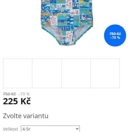
750 Kč
–70 %
750 Kč
–70 %
225 Kč
Měrná
Zvolte variantu
cena:
Velikost