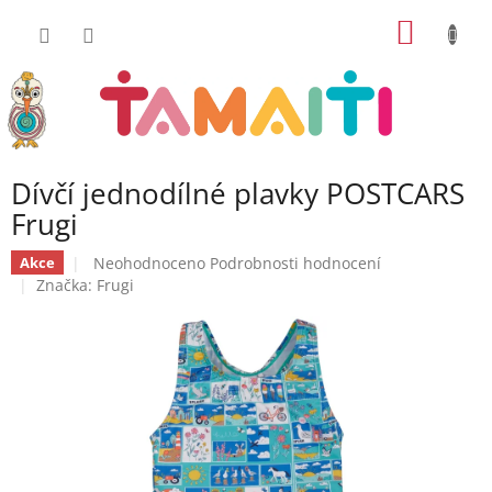
Přejít
NÁKUP
na
obsah
KOŠÍK
Dívčí jednodílné plavky POSTCARS
Frugi
Průměrné
Neohodnoceno
Podrobnosti hodnocení
Akce
hodnocení
Značka:
Frugi
produktu
je
0,0
z
5
hvězdiček.