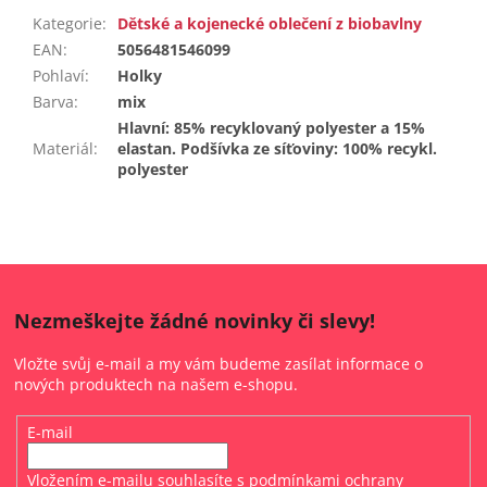
Kategorie
:
Dětské a kojenecké oblečení z biobavlny
EAN
:
5056481546099
Pohlaví
:
Holky
Barva
:
mix
Hlavní: 85% recyklovaný polyester a 15%
Materiál
:
elastan. Podšívka ze síťoviny: 100% recykl.
polyester
Nezmeškejte žádné novinky či slevy!
Vložte svůj e-mail a my vám budeme zasílat informace o
nových produktech na našem e-shopu.
E-mail
Vložením e-mailu souhlasíte s
podmínkami ochrany