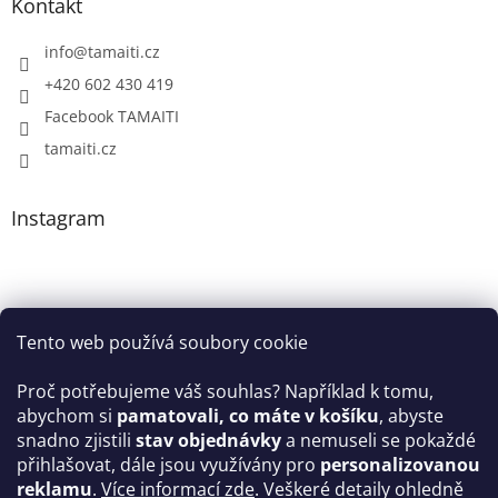
Kontakt
info
@
tamaiti.cz
+420 602 430 419
Facebook TAMAITI
tamaiti.cz
Instagram
Tento web používá soubory cookie
Proč potřebujeme váš souhlas? Například k tomu,
abychom si
pamatovali, co máte v košíku
, abyste
snadno zjistili
stav objednávky
a nemuseli se pokaždé
Sledovat na Instagramu
přihlašovat, dále jsou využívány pro
personalizovanou
reklamu
.
Více informací zde
. Veškeré detaily ohledně