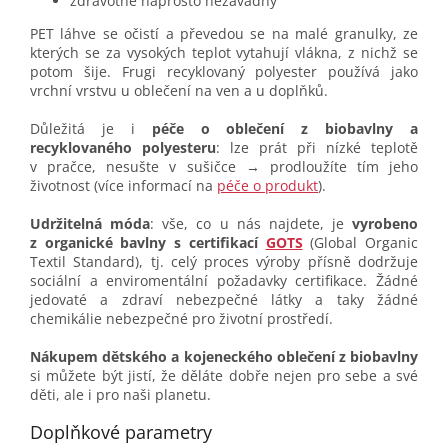
zdravotně naprosto nezávadný
PET láhve se očistí a převedou se na malé granulky, ze
kterých se za vysokých teplot vytahují vlákna, z nichž se
potom šije. Frugi recyklovaný polyester používá jako
vrchní vrstvu u oblečení na ven a u doplňků.
Důležitá je i
péče o oblečení z biobavlny a
recyklovaného polyesteru
: lze prát při nízké teplotě
v pračce, nesušte v sušičce → prodloužíte tím jeho
životnost (více informací na
péče o produkt
).
Udržitelná móda
: vše, co u nás najdete, je
vyrobeno
z organické bavlny s certifikací
GOTS
(Global Organic
Textil Standard), tj. celý proces výroby přísně dodržuje
sociální a enviromentální požadavky certifikace. Žádné
jedovaté a zdraví nebezpečné látky a taky žádné
chemikálie nebezpečné pro životní prostředí.
Nákupem dětského a kojeneckého oblečení z biobavlny
si můžete být jistí, že děláte dobře nejen pro sebe a své
děti, ale i pro naši planetu.
Doplňkové parametry