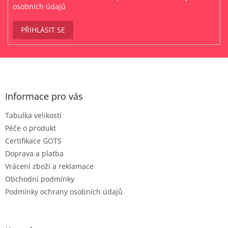
osobních údajů
PŘIHLÁSIT SE
Z
á
p
a
Informace pro vás
t
Tabulka velikostí
í
Péče o produkt
Certifikace GOTS
Doprava a platba
Vrácení zboží a reklamace
Obchodní podmínky
Podmínky ochrany osobních údajů