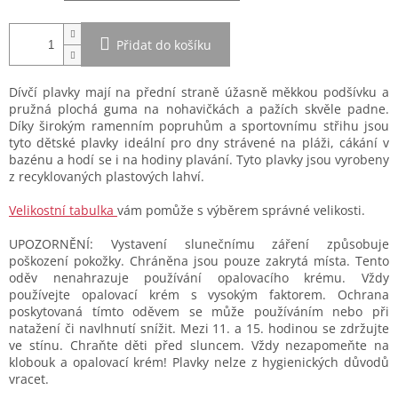
Přidat do košíku
Dívčí plavky mají na přední straně úžasně měkkou podšívku a
pružná plochá guma na nohavičkách a pažích skvěle padne.
Díky širokým ramenním popruhům a sportovnímu střihu jsou
tyto dětské plavky ideální pro dny strávené na pláži, cákání v
bazénu a hodí se i na hodiny plavání. Tyto plavky jsou vyrobeny
z recyklovaných plastových lahví.
Velikostní tabulka
vám pomůže s výběrem správné velikosti.
UPOZORNĚNÍ: Vystavení slunečnímu záření způsobuje
poškození pokožky. Chráněna jsou pouze zakrytá místa. Tento
oděv nenahrazuje používání opalovacího krému. Vždy
používejte opalovací krém s vysokým faktorem. Ochrana
poskytovaná tímto oděvem se může používáním nebo při
natažení či navlhnutí snížit. Mezi 11. a 15. hodinou se zdržujte
ve stínu. Chraňte děti před sluncem. Vždy nezapomeňte na
klobouk a opalovací krém! Plavky nelze z hygienických důvodů
vracet.