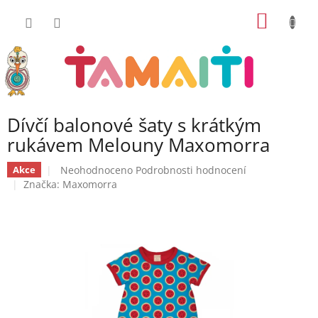
Přejít
NÁKUP
na
obsah
KOŠÍK
Dívčí balonové šaty s krátkým
rukávem Melouny Maxomorra
Průměrné
Neohodnoceno
Podrobnosti hodnocení
Akce
hodnocení
Značka:
Maxomorra
produktu
je
0,0
z
5
hvězdiček.