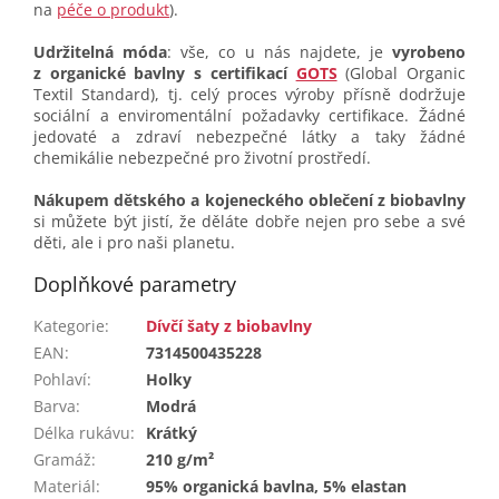
na
péče o produkt
).
Udržitelná móda
: vše, co u nás najdete, je
vyrobeno
z organické bavlny s certifikací
GOTS
(Global Organic
Textil Standard), tj. celý proces výroby přísně dodržuje
sociální a enviromentální požadavky certifikace. Žádné
jedovaté a zdraví nebezpečné látky a taky žádné
chemikálie nebezpečné pro životní prostředí.
Nákupem dětského a kojeneckého oblečení z biobavlny
si můžete být jistí, že děláte dobře nejen pro sebe a své
děti, ale i pro naši planetu.
Doplňkové parametry
Kategorie
:
Dívčí šaty z biobavlny
EAN
:
7314500435228
Pohlaví
:
Holky
Barva
:
Modrá
Délka rukávu
:
Krátký
Gramáž
:
210 g/m²
Materiál
:
95% organická bavlna, 5% elastan