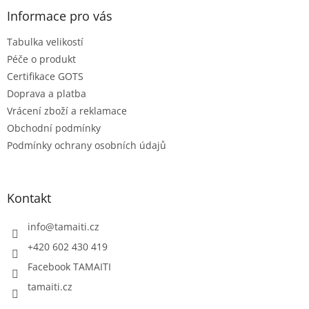
p
a
Informace pro vás
t
Tabulka velikostí
í
Péče o produkt
Certifikace GOTS
Doprava a platba
Vrácení zboží a reklamace
Obchodní podmínky
Podmínky ochrany osobních údajů
Kontakt
info
@
tamaiti.cz
+420 602 430 419
Facebook TAMAITI
tamaiti.cz