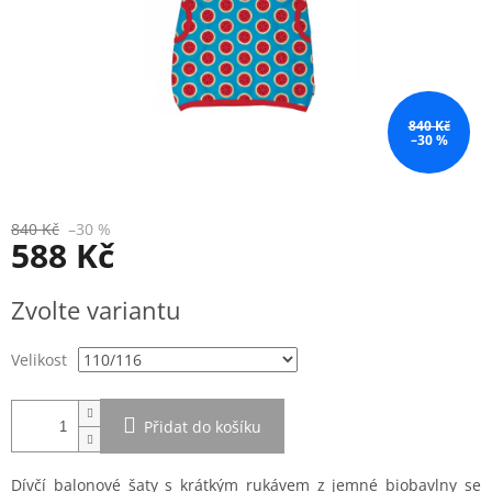
840 Kč
–30 %
840 Kč
–30 %
588 Kč
Měrná
Zvolte variantu
cena:
Velikost
Přidat do košíku
Dívčí balonové šaty s krátkým rukávem z jemné biobavlny se