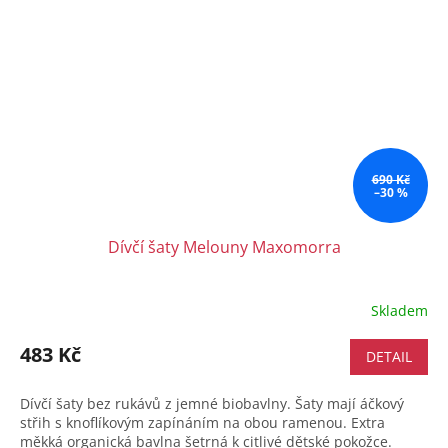
690 Kč
–30 %
Dívčí šaty Melouny Maxomorra
Skladem
483 Kč
DETAIL
Dívčí šaty bez rukávů z jemné biobavlny. Šaty mají áčkový
střih s knoflíkovým zapínáním na obou ramenou. Extra
měkká organická bavlna šetrná k citlivé dětské pokožce.