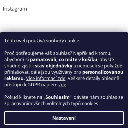
Instagram
Tento web používá soubory cookie
Proč potřebujeme váš souhlas? Například k tomu,
abychom si
pamatovali, co máte v košíku
, abyste
snadno zjistili
stav objednávky
a nemuseli se pokaždé
Sledovat na Instagramu
přihlašovat, dále jsou využívány pro
personalizovanou
reklamu
.
Více informací zde
. Veškeré detaily ohledně
Facebook
přístupu k GDPR najdete
zde
.
Pokud kliknete na „
Souhlasím
“, dáváte nám souhlas se
zpracováním všech volitelných typů cookies.
Vytvořil Shoptet
Nastavení