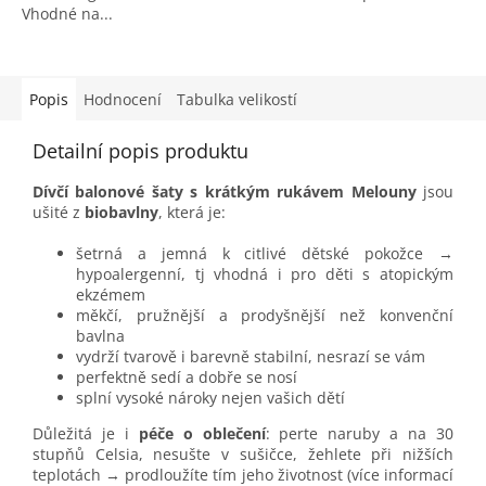
Vhodné na...
Popis
Hodnocení
Tabulka velikostí
Detailní popis produktu
Dívčí balonové šaty s krátkým rukávem Melouny
jsou
ušité z
biobavlny
, která je:
šetrná a jemná k citlivé dětské pokožce →
hypoalergenní, tj vhodná i pro děti s atopickým
ekzémem
měkčí, pružnější a prodyšnější než konvenční
bavlna
vydrží tvarově i barevně stabilní, nesrazí se vám
perfektně sedí a dobře se nosí
splní vysoké nároky nejen vašich dětí
Důležitá je i
péče o oblečení
: perte naruby a na 30
stupňů Celsia, nesušte v sušičce, žehlete při nižších
teplotách → prodloužíte tím jeho životnost (více informací