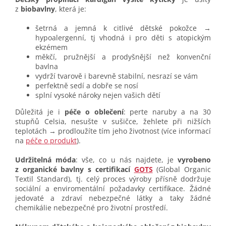
z
biobavlny
, která je:
šetrná a jemná k citlivé dětské pokožce →
hypoalergenní, tj vhodná i pro děti s atopickým
ekzémem
měkčí, pružnější a prodyšnější než konvenční
bavlna
vydrží tvarově i barevně stabilní, nesrazí se vám
perfektně sedí a dobře se nosí
splní vysoké nároky nejen vašich dětí
Důležitá je i
péče o oblečení
: perte naruby a na 30
stupňů Celsia, nesušte v sušičce, žehlete při nižších
teplotách → prodloužíte tím jeho životnost (více informací
na
péče o produkt
).
Udržitelná móda
: vše, co u nás najdete, je
vyrobeno
z organické bavlny s certifikací
GOTS
(Global Organic
Textil Standard), tj. celý proces výroby přísně dodržuje
sociální a enviromentální požadavky certifikace. Žádné
jedovaté a zdraví nebezpečné látky a taky žádné
chemikálie nebezpečné pro životní prostředí.