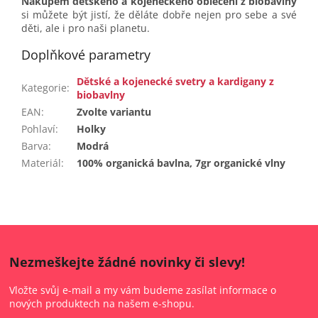
Nákupem dětského a kojeneckého oblečení z biobavlny
si můžete být jistí, že děláte dobře nejen pro sebe a své
děti, ale i pro naši planetu.
Doplňkové parametry
Dětské a kojenecké svetry a kardigany z
Kategorie
:
biobavlny
EAN
:
Zvolte variantu
Pohlaví
:
Holky
Barva
:
Modrá
Materiál
:
100% organická bavlna, 7gr organické vlny
Nezmeškejte žádné novinky či slevy!
Vložte svůj e-mail a my vám budeme zasílat informace o
nových produktech na našem e-shopu.