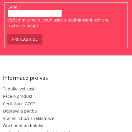
E-mail
Vložením e-mailu souhlasíte s
podmínkami ochrany
osobních údajů
PŘIHLÁSIT SE
Z
á
p
a
Informace pro vás
t
Tabulka velikostí
í
Péče o produkt
Certifikace GOTS
Doprava a platba
Vrácení zboží a reklamace
Obchodní podmínky