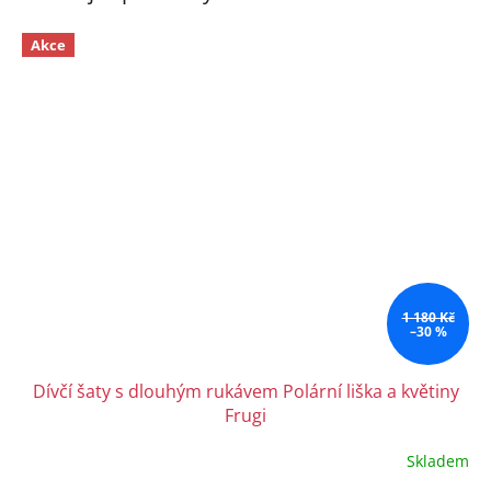
Akce
1 180 Kč
–30 %
Dívčí šaty s dlouhým rukávem Polární liška a květiny
Frugi
Skladem