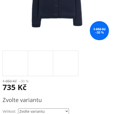
1 050 Kč
–30 %
1 050 Kč
–30 %
735 Kč
Měrná
Zvolte variantu
cena:
Velikost