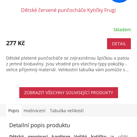
Dětské červené punčocháče Kytičky Frugi
Skladem
277 Kč
DETAIL
Dětské pletené punčocháče se zvýrazněnou špičkou a patou
z jemné biobavlny. Jsou vhodné pro všechny typy pokožky -
velice příjemný materiál. Velikostní tabulka vám pomůže s...
ZOBRAZIT VŠECHNY SOUVISEJÍCÍ PRODUKTY
Popis
Hodnocení
Tabulka velikostí
Detailní popis produktu
Dětský propínací kardigan Vyšité kytičky
je ušitý