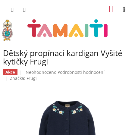
Přejít
NÁKUP
na
obsah
KOŠÍK
Dětský propínací kardigan Vyšité
kytičky Frugi
Průměrné
Neohodnoceno
Podrobnosti hodnocení
Akce
hodnocení
Značka:
Frugi
produktu
je
0,0
z
5
hvězdiček.