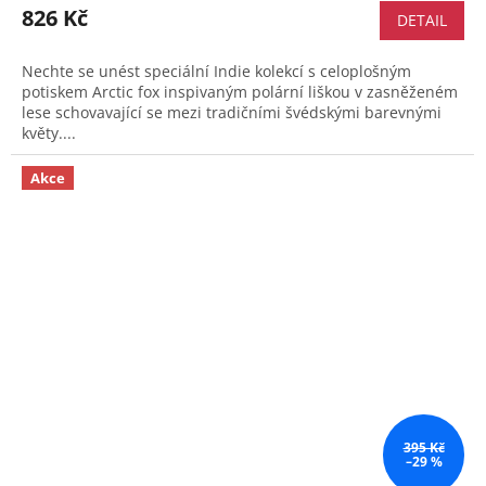
826 Kč
DETAIL
Nechte se unést speciální Indie kolekcí s celoplošným
potiskem Arctic fox inspivaným polární liškou v zasněženém
lese schovavající se mezi tradičními švédskými barevnými
květy....
Akce
395 Kč
–29 %