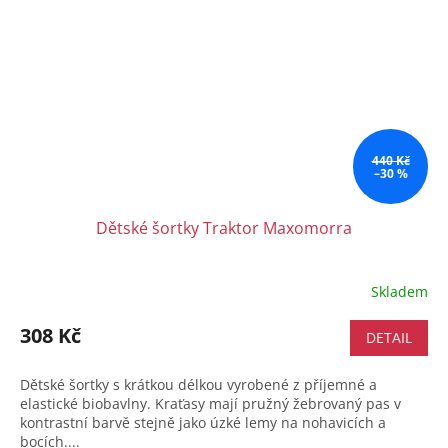
440 Kč
–30 %
Dětské šortky Traktor Maxomorra
Skladem
308 Kč
DETAIL
Dětské šortky s krátkou délkou vyrobené z příjemné a
elastické biobavlny. Kraťasy mají pružný žebrovaný pas v
kontrastní barvě stejně jako úzké lemy na nohavicích a
bocích....