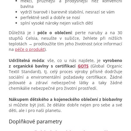
měkčí, pružnější a prodyšnější než konvenční
bavlna
vydrží tvarově i barevně stabilní, nesrazí se vám
perfektně sedí a dobře se nosí
splní vysoké nároky nejen vašich dětí
Důležitá je i
péče o oblečení
: perte naruby a na 30
stupňů Celsia, nesušte v sušičce, žehlete při nižších
teplotách → prodloužíte tím jeho životnost (více informací
na
péče o produkt
).
Udržitelná móda
: vše, co u nás najdete, je
vyrobeno
z organické bavlny s certifikací
GOTS
(Global Organic
Textil Standard), tj. celý proces výroby přísně dodržuje
sociální a enviromentální požadavky certifikace. Žádné
jedovaté a zdraví nebezpečné látky a taky žádné
chemikálie nebezpečné pro životní prostředí.
Nákupem dětského a kojeneckého oblečení z biobavlny
si můžete být jistí, že děláte dobře nejen pro sebe a své
děti, ale i pro naši planetu.
Doplňkové parametry