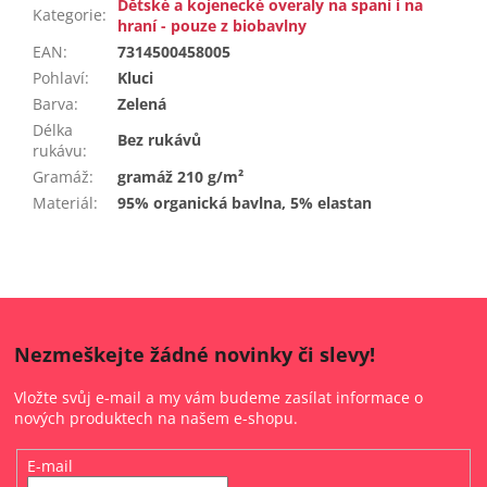
Dětské a kojenecké overaly na spaní i na
Kategorie
:
hraní - pouze z biobavlny
EAN
:
7314500458005
Pohlaví
:
Kluci
Barva
:
Zelená
Délka
Bez rukávů
rukávu
:
Gramáž
:
gramáž 210 g/m²
Materiál
:
95% organická bavlna, 5% elastan
Nezmeškejte žádné novinky či slevy!
Vložte svůj e-mail a my vám budeme zasílat informace o
nových produktech na našem e-shopu.
E-mail