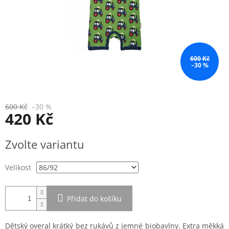
600 Kč
–30 %
600 Kč
–30 %
420 Kč
Měrná
Zvolte variantu
cena:
Velikost
Přidat do košíku
Dětský overal krátký bez rukávů z jemné biobavlny. Extra měkká