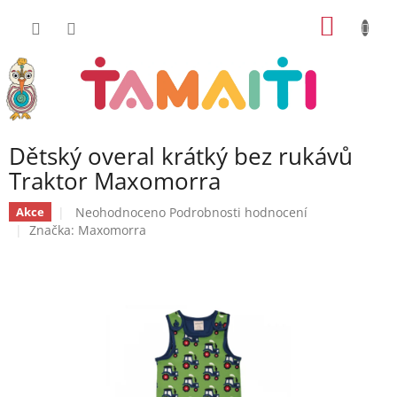
Přejít
NÁKUP
na
obsah
KOŠÍK
Dětský overal krátký bez rukávů
Traktor Maxomorra
Průměrné
Neohodnoceno
Podrobnosti hodnocení
Akce
hodnocení
Značka:
Maxomorra
produktu
je
0,0
z
5
hvězdiček.