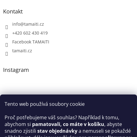
Kontakt
info
@
tamaiti.cz
+420 602 430 419
Facebook TAMAITI
tamaiti.cz
Instagram
Tento web používá soubory cookie
Proč potřebujeme váš souhlas? Například k tomu,
abychom si
pamatovali, co máte v košíku
, abyste
snadno zjistili
stav objednávky
a nemuseli se pokaždé
Sledovat na Instagramu