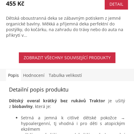
455 Kč
DETAIL
Dětská oboustranná deka se zábavným potiskem z jemné
organické bavlny. Měkká a příjemná deka perfektní do
postýlky, do kočárku, na zahradu do trávy nebo do auta na
přikrytí v...
ZOBRAZIT VŠECHNY SOUVISEJÍCÍ PRODUKTY
Popis
Hodnocení
Tabulka velikostí
Detailní popis produktu
Dětský overal krátký bez rukávů Traktor
je ušitý
z
biobavlny
, která je:
šetrná a jemná k citlivé dětské pokožce →
hypoalergenní, tj vhodná i pro děti s atopickým
ekzémem