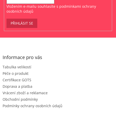
Vložením e-mailu souhlasíte s
podmínkami ochrany
osobních údajů
PŘIHLÁSIT SE
Z
á
p
a
Informace pro vás
t
Tabulka velikostí
í
Péče o produkt
Certifikace GOTS
Doprava a platba
Vrácení zboží a reklamace
Obchodní podmínky
Podmínky ochrany osobních údajů