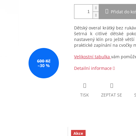
Přidat do ko
Dětský overal krátký bez ruká
šetrná k citlivé dětské po
nastavený klín pro ještě větš
praktické zapínání na cvočky m
Velikostní tabulka
vám pomůže 
600 Kč
–30 %
Detailní informace
TISK
ZEPTAT SE
Akce