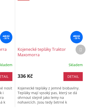
440 Kč
480 Kč
–30 %
–30 %
Další
orra
Kojenecké tepláky Traktor
produkt
Maxomorra
Skladem
Skladem
336 Kč
ETAIL
DETAIL
né nosit
Kojenecké tepláky z jemné biobavlny.
k i
Tepláky mají vysoký pas, který se dá
tra
ohrnout stejně jako lemy na
ná k
nohavicích. Jsou tedy šetrné k
dětskému bříšku a miminko vám z nich