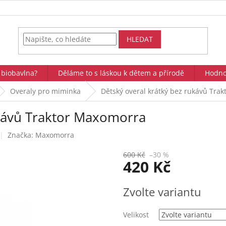
HLEDAT
 biobavlna?
Děláme to s láskou k dětem a přírodě
Hodno
Overaly pro miminka
Dětský overal krátký bez rukávů Tra
ukávů Traktor Maxomorra
Značka:
Maxomorra
600 Kč
–30 %
420 Kč
Měrná
Zvolte variantu
cena:
Velikost