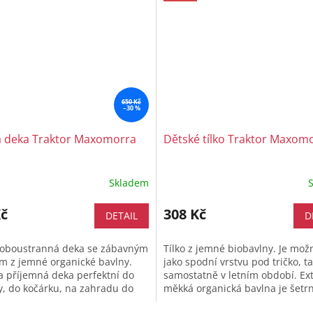
650 Kč
–30 %
á deka Traktor Maxomorra
Dětské tílko Traktor Maxom
Skladem
Kč
308 Kč
DETAIL
D
 oboustranná deka se zábavným
Tílko z jemné biobavlny. Je mož
m z jemné organické bavlny.
jako spodní vrstvu pod tričko, ta
 příjemná deka perfektní do
samostatně v letním období. Ex
y, do kočárku, na zahradu do
měkká organická bavlna je šetr
ebo do auta na přikrytí v...
citlivé dětské pokožce a díky...