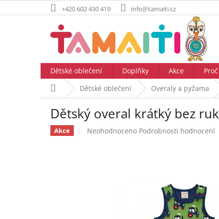
Přejít
+420 602 430 419
info@tamaiti.cz
na
obsah
Dětské oblečení
Doplňky
Akce
Proč
Domů
Dětské oblečení
Overaly a pyžama
Dětský overal krátký bez r
Průměrné
Neohodnoceno
Podrobnosti hodnocení
Akce
hodnocení
produktu
je
0,0
z
5
hvězdiček.