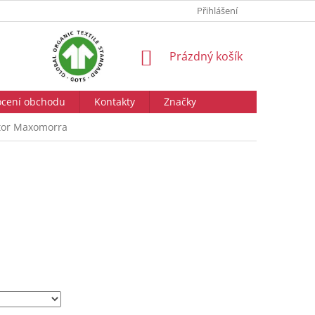
Přihlášení
NÁKUPNÍ
Prázdný košík
KOŠÍK
cení obchodu
Kontakty
Značky
ktor Maxomorra