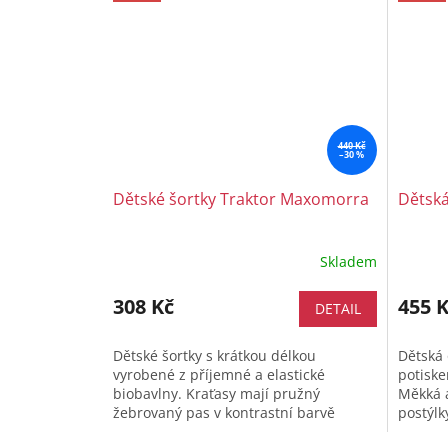
440 Kč
–30 %
Dětské šortky Traktor Maxomorra
Dětsk
Skladem
308 Kč
455 
DETAIL
Dětské šortky s krátkou délkou
Dětská
vyrobené z příjemné a elastické
potiske
biobavlny. Kraťasy mají pružný
Měkká a
žebrovaný pas v kontrastní barvě
postýlk
stejně jako úzké lemy na nohavicích a
trávy n