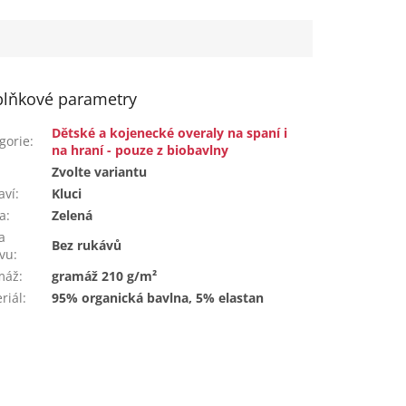
hned...
lňkové parametry
Dětské a kojenecké overaly na spaní i
gorie
:
na hraní - pouze z biobavlny
:
Zvolte variantu
aví
:
Kluci
a
:
Zelená
a
Bez rukávů
vu
:
máž
:
gramáž 210 g/m²
riál
:
95% organická bavlna, 5% elastan