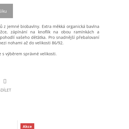
šíku
vů z jemné biobavlny. Extra měkká organická bavlna
kožce, zápínání na knoflík na obou ramínkách a
í pohodlí vašeho děťátka. Pro snadnější přebalovaní
ezi nohami až do velikosti 86/92.
s výběrem správné velikosti.
SDÍLET
Akce