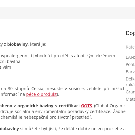
Dop
tý z
biobavlny
, která je:
Kate
 hypoalergenní, tj vhodná i pro děti s atopickým ekzémem
EAN
ční bavlna
Pohl
se vám
Barv
Délk
ruká
na 30 stupňů Celsia, nesušte v sušičce, žehlete při nižších
Gra
 informací na
péče o produkt
).
Mate
obeno z organické bavlny s certifikací
GOTS
(Global Organic
dodržuje sociální a enviromentální požadavky certifikace. Žádné
 chemikálie nebezpečné pro životní prostředí.
biobavlny
si můžete být jistí, že děláte dobře nejen pro sebe a