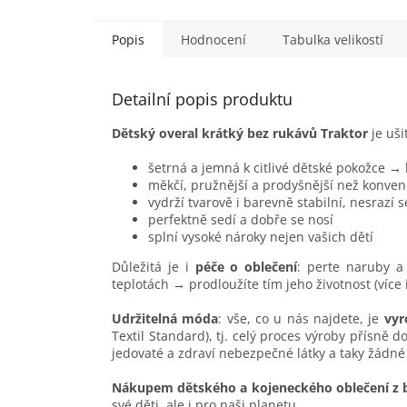
bocích....
Popis
Hodnocení
Tabulka velikostí
Detailní popis produktu
Dětský overal krátký bez rukávů Traktor
je uši
šetrná a jemná k citlivé dětské pokožce →
měkčí, pružnější a prodyšnější než konven
vydrží tvarově i barevně stabilní, nesrazí 
perfektně sedí a dobře se nosí
splní vysoké nároky nejen vašich dětí
Důležitá je i
péče o oblečení
: perte naruby a 
teplotách → prodloužíte tím jeho životnost (více
Udržitelná móda
: vše, co u nás najdete, je
vyr
Textil Standard), tj. celý proces výroby přísně 
jedovaté a zdraví nebezpečné látky a taky žádné
Nákupem dětského a kojeneckého oblečení z 
své děti, ale i pro naši planetu.