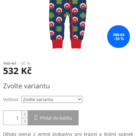
760 Kč
–30 %
760 Kč
–30 %
532 Kč
Měrná
Zvolte variantu
cena:
Velikost
Přidat do košíku
Dětský overal z jemné biobavlny pro krásný a klidný spánek