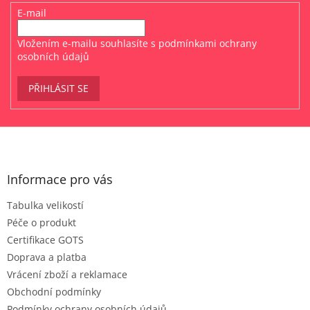
E-mail
Vložením e-mailu souhlasíte s
podmínkami ochrany
osobních údajů
PŘIHLÁSIT SE
Z
á
p
a
Informace pro vás
t
Tabulka velikostí
í
Péče o produkt
Certifikace GOTS
Doprava a platba
Vrácení zboží a reklamace
Obchodní podmínky
Podmínky ochrany osobních údajů