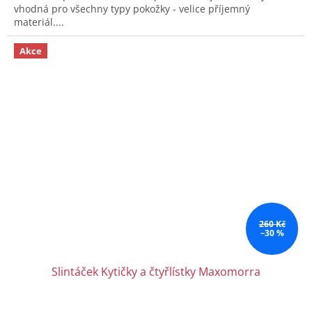
vhodná pro všechny typy pokožky - velice příjemný
materiál....
Akce
260 Kč
–30 %
Slintáček Kytičky a čtyřlístky Maxomorra