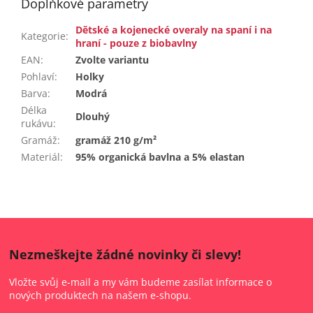
Doplňkové parametry
Dětské a kojenecké overaly na spaní i na
Kategorie
:
hraní - pouze z biobavlny
EAN
:
Zvolte variantu
Pohlaví
:
Holky
Barva
:
Modrá
Délka
Dlouhý
rukávu
:
Gramáž
:
gramáž 210 g/m²
Materiál
:
95% organická bavlna a 5% elastan
Nezmeškejte žádné novinky či slevy!
Vložte svůj e-mail a my vám budeme zasílat informace o
nových produktech na našem e-shopu.