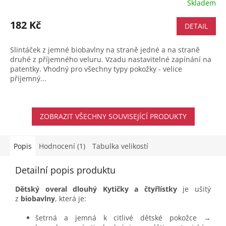
Skladem
182 Kč
DETAIL
Slintáček z jemné biobavlny na straně jedné a na straně
druhé z příjemného veluru. Vzadu nastavitelné zapínání na
patentky. Vhodný pro všechny typy pokožky - velice
příjemný...
ZOBRAZIT VŠECHNY SOUVISEJÍCÍ PRODUKTY
Popis
Hodnocení (1)
Tabulka velikostí
Detailní popis produktu
Dětský overal dlouhý Kytičky a čtyřlístky
je ušitý
z
biobavlny
, která je:
šetrná a jemná k citlivé dětské pokožce →