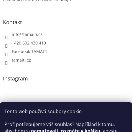
Kontakt
info
@
tamaiti.cz
+420 602 430 419
Facebook TAMAITI
tamaiti.cz
Instagram
Tento web používá soubory cookie
Proč potřebujeme váš souhlas? Například k tomu,
abychom si
pamatovali, co máte v košíku
, abyste