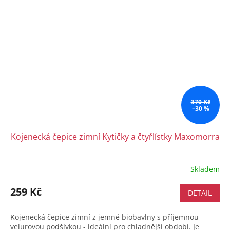
370 Kč
–30 %
Kojenecká čepice zimní Kytičky a čtyřlístky Maxomorra
Skladem
259 Kč
DETAIL
Kojenecká čepice zimní z jemné biobavlny s příjemnou
velurovou podšívkou - ideální pro chladnější období. Je