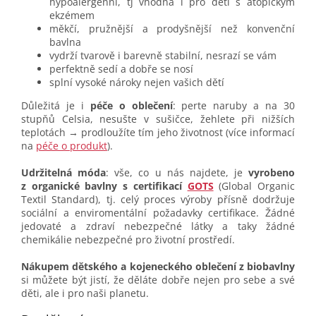
hypoalergenní, tj vhodná i pro děti s atopickým
ekzémem
měkčí, pružnější a prodyšnější než konvenční
bavlna
vydrží tvarově i barevně stabilní, nesrazí se vám
perfektně sedí a dobře se nosí
splní vysoké nároky nejen vašich dětí
Důležitá je i
péče o oblečení
: perte naruby a na 30
stupňů Celsia, nesušte v sušičce, žehlete při nižších
teplotách → prodloužíte tím jeho životnost (více informací
na
péče o produkt
).
Udržitelná móda
: vše, co u nás najdete, je
vyrobeno
z organické bavlny s certifikací
GOTS
(Global Organic
Textil Standard), tj. celý proces výroby přísně dodržuje
sociální a enviromentální požadavky certifikace. Žádné
jedovaté a zdraví nebezpečné látky a taky žádné
chemikálie nebezpečné pro životní prostředí.
Nákupem dětského a kojeneckého oblečení z biobavlny
si můžete být jistí, že děláte dobře nejen pro sebe a své
děti, ale i pro naši planetu.