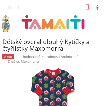
Přejít
NÁKUP
na
obsah
KOŠÍK
Dětský overal dlouhý Kytičky a
čtyřlístky Maxomorra
Průměrné
1 hodnocení
Podrobnosti hodnocení
Akce
hodnocení
Značka:
Maxomorra
produktu
je
5,0
z
5
hvězdiček.