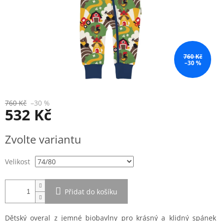
760 Kč
–30 %
760 Kč
–30 %
532 Kč
Měrná
Zvolte variantu
cena:
Velikost
Přidat do košíku
Dětský overal z jemné biobavlny pro krásný a klidný spánek