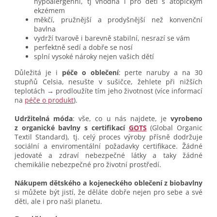
hypoalergenní, tj vhodná i pro děti s atopickým
ekzémem
měkčí, pružnější a prodyšnější než konvenční
bavlna
vydrží tvarově i barevně stabilní, nesrazí se vám
perfektně sedí a dobře se nosí
splní vysoké nároky nejen vašich dětí
Důležitá je i
péče o oblečení
: perte naruby a na 30
stupňů Celsia, nesušte v sušičce, žehlete při nižších
teplotách → prodloužíte tím jeho životnost (více informací
na
péče o produkt
).
Udržitelná móda
: vše, co u nás najdete, je
vyrobeno
z organické bavlny s certifikací
GOTS
(Global Organic
Textil Standard), tj. celý proces výroby přísně dodržuje
sociální a enviromentální požadavky certifikace. Žádné
jedovaté a zdraví nebezpečné látky a taky žádné
chemikálie nebezpečné pro životní prostředí.
Nákupem dětského a kojeneckého oblečení z biobavlny
si můžete být jistí, že děláte dobře nejen pro sebe a své
děti, ale i pro naši planetu.