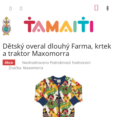
Přejít
NÁKUP
na
obsah
KOŠÍK
Dětský overal dlouhý Farma, krtek
a traktor Maxomorra
Průměrné
Neohodnoceno
Podrobnosti hodnocení
Akce
hodnocení
Značka:
Maxomorra
produktu
je
0,0
z
5
hvězdiček.