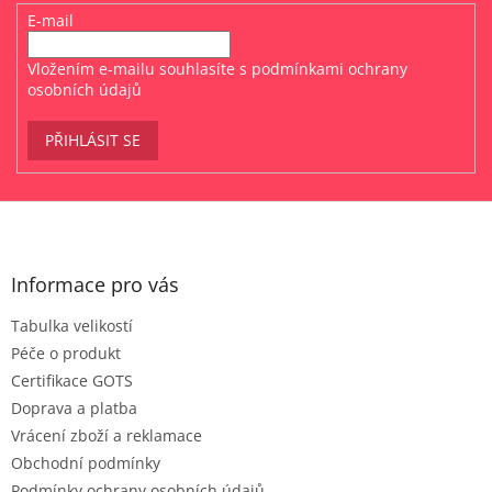
E-mail
Vložením e-mailu souhlasíte s
podmínkami ochrany
osobních údajů
PŘIHLÁSIT SE
Z
á
p
a
Informace pro vás
t
Tabulka velikostí
í
Péče o produkt
Certifikace GOTS
Doprava a platba
Vrácení zboží a reklamace
Obchodní podmínky
Podmínky ochrany osobních údajů