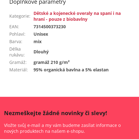
Doplňkové parametry
Dětské a kojenecké overaly na spaní i na
Kategorie
:
hraní - pouze z biobavlny
EAN
:
7314500373230
Pohlaví
:
Unisex
Barva
:
mix
Délka
Dlouhý
rukávu
:
Gramáž
:
gramáž 210 g/m²
Materiál
:
95% organická bavlna a 5% elastan
Nezmeškejte žádné novinky či slevy!
Vložte svůj e-mail a my vám budeme zasílat informace o
nových produktech na našem e-shopu.