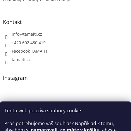
Kontakt
info
@
tamaiti.cz
+420 602 430 419
Facebook TAMAITI
tamaiti.cz
Instagram
Tento web používá soubory cookie
Proč potřebujeme váš souhlas? Například k tomu,
abychom si
pamatovali, co máte v košíku
, abyste