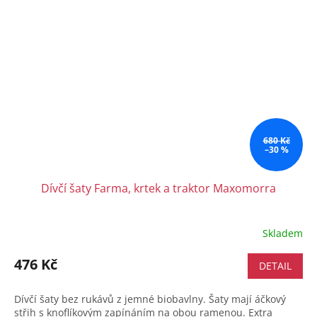
680 Kč
–30 %
Dívčí šaty Farma, krtek a traktor Maxomorra
Skladem
476 Kč
DETAIL
Dívčí šaty bez rukávů z jemné biobavlny. Šaty mají áčkový
střih s knoflíkovým zapínáním na obou ramenou. Extra