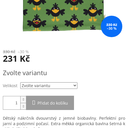
330 Kč
–30 %
330 Kč
–30 %
231 Kč
Měrná
Zvolte variantu
cena:
Velikost
Přidat do košíku
Dětský nákrčník dvouvrstvý z jemné biobavlny. Perfektní pro
jarní a podzimní počasí. Extra měkká organická bavlna šetrná k