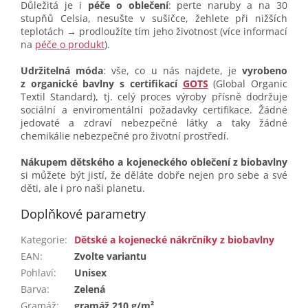
Důležitá je i
péče o oblečení
: perte naruby a na 30
stupňů Celsia, nesušte v sušičce, žehlete při nižších
teplotách → prodloužíte tím jeho životnost (více informací
na
péče o produkt
).
Udržitelná móda
: vše, co u nás najdete, je
vyrobeno
z organické bavlny s certifikací
GOTS
(Global Organic
Textil Standard), tj. celý proces výroby přísně dodržuje
sociální a enviromentální požadavky certifikace. Žádné
jedovaté a zdraví nebezpečné látky a taky žádné
chemikálie nebezpečné pro životní prostředí.
Nákupem dětského a kojeneckého oblečení z biobavlny
si můžete být jistí, že děláte dobře nejen pro sebe a své
děti, ale i pro naši planetu.
Doplňkové parametry
Kategorie
:
Dětské a kojenecké nákrčníky z biobavlny
EAN
:
Zvolte variantu
Pohlaví
:
Unisex
Barva
:
Zelená
Gramáž
:
gramáž 210 g/m²