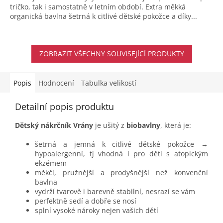
tričko, tak i samostatně v letním období. Extra měkká
organická bavlna šetrná k citlivé dětské pokožce a díky...
ZOBRAZIT VŠECHNY SOUVISEJÍCÍ PRODUKTY
Popis
Hodnocení
Tabulka velikostí
Detailní popis produktu
Dětský nákrčník Vrány
je ušitý z
biobavlny
, která je:
šetrná a jemná k citlivé dětské pokožce →
hypoalergenní, tj vhodná i pro děti s atopickým
ekzémem
měkčí, pružnější a prodyšnější než konvenční
bavlna
vydrží tvarově i barevně stabilní, nesrazí se vám
perfektně sedí a dobře se nosí
splní vysoké nároky nejen vašich dětí