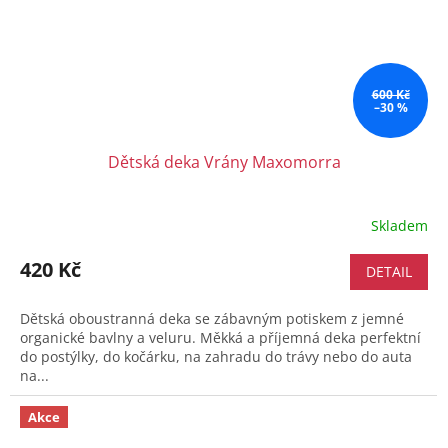
600 Kč
–30 %
Dětská deka Vrány Maxomorra
Skladem
420 Kč
DETAIL
Dětská oboustranná deka se zábavným potiskem z jemné
organické bavlny a veluru. Měkká a příjemná deka perfektní
do postýlky, do kočárku, na zahradu do trávy nebo do auta
na...
Akce