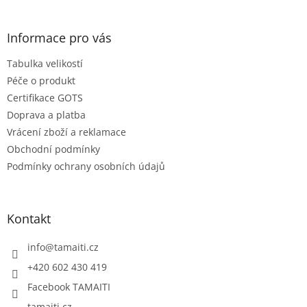
á
p
a
Informace pro vás
t
Tabulka velikostí
í
Péče o produkt
Certifikace GOTS
Doprava a platba
Vrácení zboží a reklamace
Obchodní podmínky
Podmínky ochrany osobních údajů
Kontakt
info
@
tamaiti.cz
+420 602 430 419
Facebook TAMAITI
tamaiti.cz