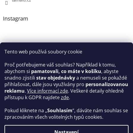
Instagram
Tento web používá soubory cookie
Proč potřebujeme váš souhlas? Například k tomu,
abychom si
pamatovali, co máte v košíku
, abyste
snadno zjistili
stav objednávky
a nemuseli se pokaždé
Sledovat na Instagramu
přihlašovat, dále jsou využívány pro
personalizovanou
reklamu
.
Více informací zde
. Veškeré detaily ohledně
Facebook
přístupu k GDPR najdete
zde
.
Pokud kliknete na „
Souhlasím
“, dáváte nám souhlas se
zpracováním všech volitelných typů cookies.
Vytvořil Shoptet
Nastavení