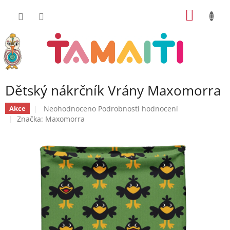
Přejít
NÁKUP
na
obsah
KOŠÍK
Dětský nákrčník Vrány Maxomorra
Průměrné
Neohodnoceno
Podrobnosti hodnocení
Akce
hodnocení
Značka:
Maxomorra
produktu
je
0,0
z
5
hvězdiček.