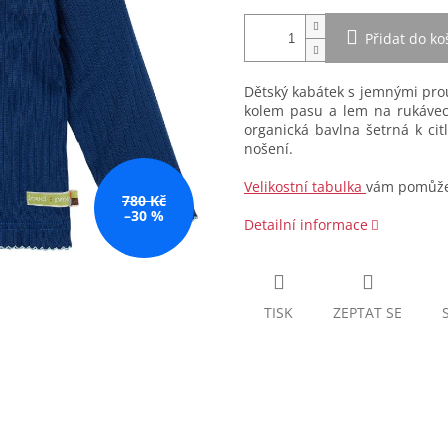
Přidat do ko
Dětský kabátek s jemnými pro
kolem pasu a lem na rukávec
organická bavlna šetrná k ci
nošení.
Velikostní tabulka
vám pomůže 
780 Kč
–30 %
Detailní informace
TISK
ZEPTAT SE