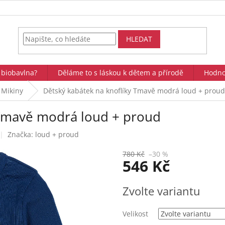
HLEDAT
 biobavlna?
Děláme to s láskou k dětem a přírodě
Hodno
Mikiny
Dětský kabátek na knoflíky Tmavě modrá loud + proud
 Tmavě modrá loud + proud
Značka:
loud + proud
780 Kč
–30 %
546 Kč
Měrná
Zvolte variantu
cena:
Velikost