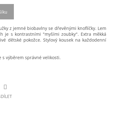
šíku
užky z jemné biobavlny se dřevěnými knoflíčky. Lem
h je s kontrastními "myšími zoubky". Extra měkká
tlivé dětské pokožce. Stylový kousek na každodenní
s výběrem správné velikosti.
SDÍLET