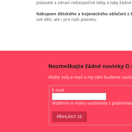
jedovaté a zdraví nebezpečné látky a taky žádné
Nákupem dětského a kojeneckého oblečení z 
své děti, ale i pro naši planetu.
Nezmeškejte žádné novinky či 
Vložte svůj e-mail a my vám budeme zasí
E-mail
Vložením e-mailu souhlasíte s
podmínka
PŘIHLÁSIT SE