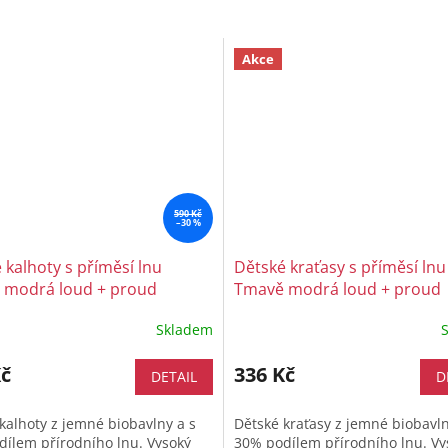
Akce
590 Kč
–30 %
 kalhoty s příměsí lnu
Dětské kraťasy s příměsí lnu
 modrá loud + proud
Tmavě modrá loud + proud
Skladem
Kč
336 Kč
DETAIL
D
kalhoty z jemné biobavlny a s
Dětské kraťasy z jemné biobavln
ílem přírodního lnu. Vysoký
30% podílem přírodního lnu. Vy