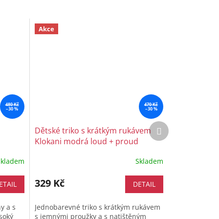
Akce
480 Kč
470 Kč
–30 %
–30 %
Další
Dětské triko s krátkým rukávem
produkt
Klokani modrá loud + proud
Skladem
Skladem
329 Kč
ETAIL
DETAIL
y a s
Jednobarevné triko s krátkým rukávem
soký
s jemnými proužky a s natištěným