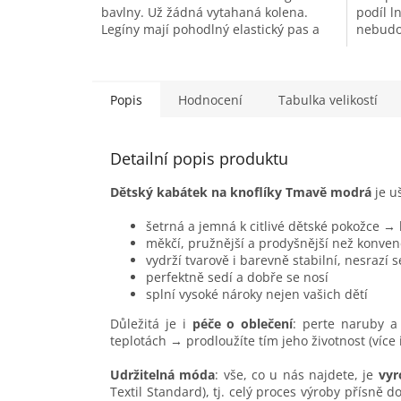
bavlny. Už žádná vytahaná kolena.
podíl ln
Legíny mají pohodlný elastický pas a
nebudou
nemají boční švy. Kombinujete s šaty...
Len je i
Popis
Hodnocení
Tabulka velikostí
Detailní popis produktu
Dětský kabátek na knoflíky Tmavě modrá
je u
šetrná a jemná k citlivé dětské pokožce →
měkčí, pružnější a prodyšnější než konven
vydrží tvarově i barevně stabilní, nesrazí 
perfektně sedí a dobře se nosí
splní vysoké nároky nejen vašich dětí
Důležitá je i
péče o oblečení
: perte naruby a 
teplotách → prodloužíte tím jeho životnost (více
Udržitelná móda
: vše, co u nás najdete, je
vyr
Textil Standard), tj. celý proces výroby přísně 