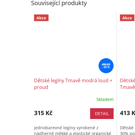
Související produkty
Akce
Akce
450 Kč
–30 %
Dětské legíny Tmavě modrá loud +
Dětské
proud
Tmavě
Skladem
315 Kč
413 
DETAIL
Jednobarevné legíny vyrobené z
Dětské 
nádherně měkké a elastické organické
30% pod