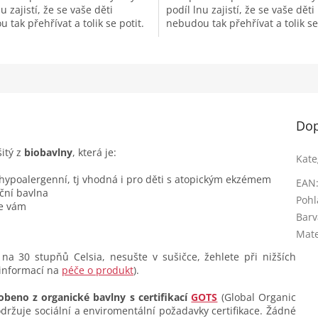
u zajistí, že se vaše děti
podíl lnu zajistí, že se vaše děti
 tak přehřívat a tolik se potit.
nebudou tak přehřívat a tolik se
deální pro lehké a...
Len je ideální pro lehké a...
Dop
šitý z
biobavlny
, která je:
Kate
 hypoalergenní, tj vhodná i pro děti s atopickým ekzémem
EAN
ční bavlna
Pohl
se vám
Barv
Mate
na 30 stupňů Celsia, nesušte v sušičce, žehlete při nižších
 informací na
péče o produkt
).
obeno z organické bavlny s certifikací
GOTS
(Global Organic
dodržuje sociální a enviromentální požadavky certifikace. Žádné