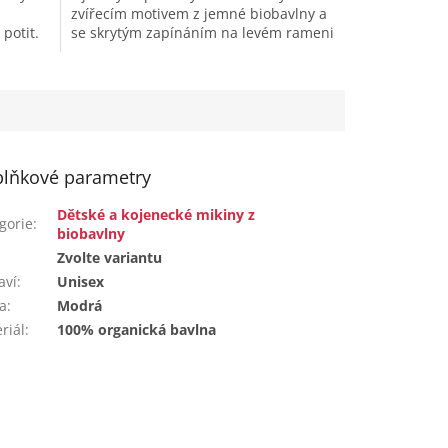
zvířecím motivem z jemné biobavlny a
 potit.
se skrytým zapínáním na levém rameni
až do velikosti 86/92 pro...
lňkové parametry
Dětské a kojenecké mikiny z
gorie
:
biobavlny
:
Zvolte variantu
aví
:
Unisex
a
:
Modrá
riál
:
100% organická bavlna