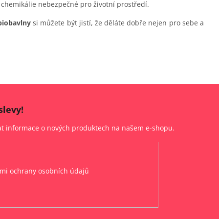
 chemikálie nebezpečné pro životní prostředí.
biobavlny
si můžete být jistí, že děláte dobře nejen pro sebe a
slevy!
lat informace o nových produktech na našem e-shopu.
mi ochrany osobních údajů