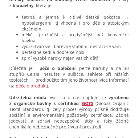
z
biobavlny
, která je:
šetrná a jemná k citlivé dětské pokožce →
hypoalergenní, tj vhodná i pro děti s atopickým
ekzémem
měkčí, pružnější a prodyšnější než konvenční
bavlna
vydrží tvarově i barevně stabilní, nesrazí se vám
perfektně sedí a dobře se nosí
splní vysoké nároky nejen vašich dětí
Důležitá je i
péče o oblečení
: perte naruby a na 30
stupňů Celsia, nesušte v sušičce, žehlete při nižších
teplotách → prodloužíte tím jeho životnost (více informací
na
péče o produkt
).
Udržitelná móda
: vše, co u nás najdete, je
vyrobeno
z organické bavlny s certifikací
GOTS
(Global Organic
Textil Standard), tj. celý proces výroby přísně dodržuje
sociální a enviromentální požadavky certifikace. Žádné
jedovaté a zdraví nebezpečné látky a taky žádné
chemikálie nebezpečné pro životní prostředí.