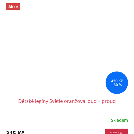
Akce
450 Kč
–30 %
Dětské legíny Světle oranžová loud + proud
Skladem
315 Kč
DETAIL