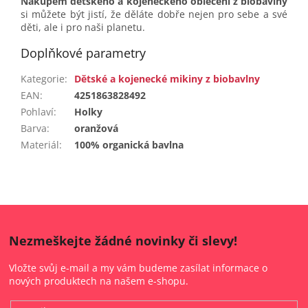
Nákupem dětského a kojeneckého oblečení z biobavlny
si můžete být jistí, že děláte dobře nejen pro sebe a své
děti, ale i pro naši planetu.
Doplňkové parametry
Kategorie
:
Dětské a kojenecké mikiny z biobavlny
EAN
:
4251863828492
Pohlaví
:
Holky
Barva
:
oranžová
Materiál
:
100% organická bavlna
Nezmeškejte žádné novinky či slevy!
Vložte svůj e-mail a my vám budeme zasílat informace o
nových produktech na našem e-shopu.