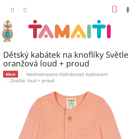
Přejít
NÁKUP
na
obsah
KOŠÍK
Dětský kabátek na knoflíky Světle
oranžová loud + proud
Průměrné
Neohodnoceno
Podrobnosti hodnocení
Akce
hodnocení
Značka:
loud + proud
produktu
je
0,0
z
5
hvězdiček.