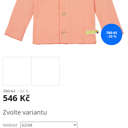
780 Kč
–30 %
780 Kč
–30 %
546 Kč
Měrná
Zvolte variantu
cena:
Velikost