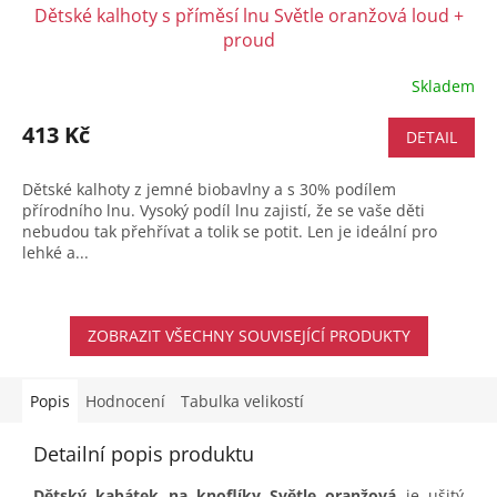
Dětské kalhoty s příměsí lnu Světle oranžová loud +
proud
Skladem
413 Kč
DETAIL
Dětské kalhoty z jemné biobavlny a s 30% podílem
přírodního lnu. Vysoký podíl lnu zajistí, že se vaše děti
nebudou tak přehřívat a tolik se potit. Len je ideální pro
lehké a...
ZOBRAZIT VŠECHNY SOUVISEJÍCÍ PRODUKTY
Popis
Hodnocení
Tabulka velikostí
Detailní popis produktu
Dětský kabátek na knoflíky Světle oranžová
je ušitý