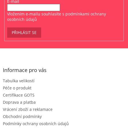
E-mail
Vložením e-mailu souhlasíte s
podmínkami ochrany
osobních údajů
PŘIHLÁSIT SE
Z
á
p
a
Informace pro vás
t
Tabulka velikostí
í
Péče o produkt
Certifikace GOTS
Doprava a platba
Vrácení zboží a reklamace
Obchodní podmínky
Podmínky ochrany osobních údajů