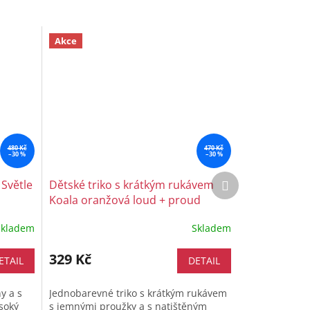
Akce
480 Kč
470 Kč
–30 %
–30 %
Další
 Světle
Dětské triko s krátkým rukávem
produkt
Koala oranžová loud + proud
Skladem
Skladem
329 Kč
ETAIL
DETAIL
y a s
Jednobarevné triko s krátkým rukávem
soký
s jemnými proužky a s natištěným