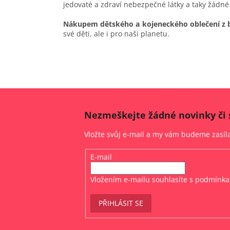
jedovaté a zdraví nebezpečné látky a taky žádné
Nákupem dětského a kojeneckého oblečení z 
své děti, ale i pro naši planetu.
Nezmeškejte žádné novinky či 
Vložte svůj e-mail a my vám budeme zasí
E-mail
Vložením e-mailu souhlasíte s
podmínka
PŘIHLÁSIT SE