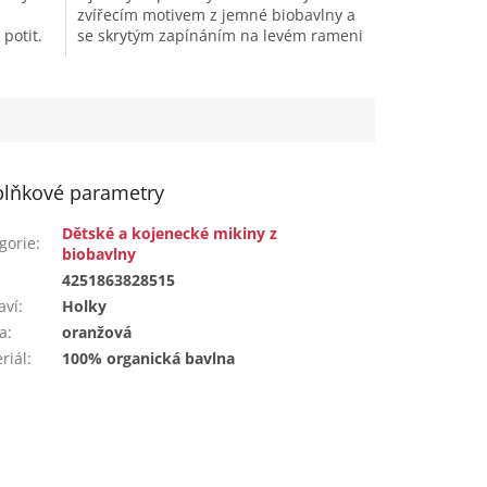
zvířecím motivem z jemné biobavlny a
 potit.
se skrytým zapínáním na levém rameni
až do velikosti 86/92 pro...
lňkové parametry
Dětské a kojenecké mikiny z
gorie
:
biobavlny
:
4251863828515
aví
:
Holky
a
:
oranžová
riál
:
100% organická bavlna