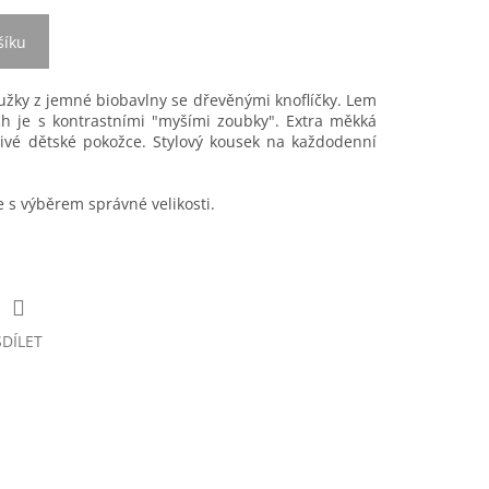
šíku
užky z jemné biobavlny se dřevěnými knoflíčky. Lem
h je s kontrastními "myšími zoubky". Extra měkká
tlivé dětské pokožce. Stylový kousek na každodenní
s výběrem správné velikosti.
SDÍLET