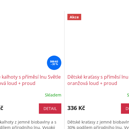
Akce
590 Kč
–30 %
 kalhoty s příměsí lnu Světle
Dětské kraťasy s příměsí lnu
vá loud + proud
oranžová loud + proud
Skladem
Kč
336 Kč
DETAIL
D
kalhoty z jemné biobavlny a s
Dětské kraťasy z jemné biobavln
ílem přírodního lnu. Vysoký
30% podílem přírodního lnu. Vy