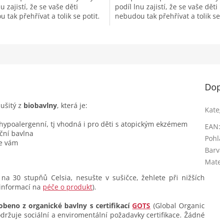
u zajistí, že se vaše děti
podíl lnu zajistí, že se vaše děti
 tak přehřívat a tolik se potit.
nebudou tak přehřívat a tolik se
deální pro lehké a...
Len je ideální pro lehké a...
Dop
 ušitý z
biobavlny
, která je:
Kate
 hypoalergenní, tj vhodná i pro děti s atopickým ekzémem
EAN
ční bavlna
Pohl
se vám
Barv
Mate
na 30 stupňů Celsia, nesušte v sušičce, žehlete při nižších
 informací na
péče o produkt
).
obeno z organické bavlny s certifikací
GOTS
(Global Organic
dodržuje sociální a enviromentální požadavky certifikace. Žádné