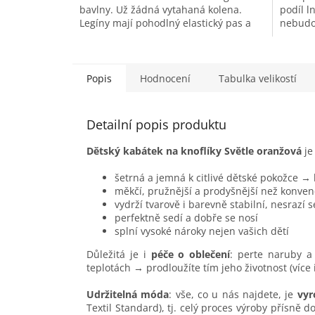
bavlny. Už žádná vytahaná kolena.
podíl ln
Legíny mají pohodlný elastický pas a
nebudou
nemají boční švy. Kombinujete s šaty...
Len je i
Popis
Hodnocení
Tabulka velikostí
Detailní popis produktu
Dětský kabátek na knoflíky Světle oranžová
je
šetrná a jemná k citlivé dětské pokožce →
měkčí, pružnější a prodyšnější než konven
vydrží tvarově i barevně stabilní, nesrazí 
perfektně sedí a dobře se nosí
splní vysoké nároky nejen vašich dětí
Důležitá je i
péče o oblečení
: perte naruby a 
teplotách → prodloužíte tím jeho životnost (více
Udržitelná móda
: vše, co u nás najdete, je
vyr
Textil Standard), tj. celý proces výroby přísně 