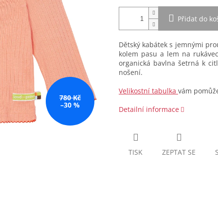
Přidat do ko
Dětský kabátek s jemnými pro
kolem pasu a lem na rukávec
organická bavlna šetrná k ci
nošení.
Velikostní tabulka
vám pomůže 
780 Kč
–30 %
Detailní informace
TISK
ZEPTAT SE