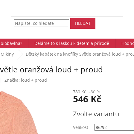
HLEDAT
 biobavlna?
Děláme to s láskou k dětem a přírodě
Hodno
Mikiny
Dětský kabátek na knoflíky Světle oranžová loud + pro
Světle oranžová loud + proud
Značka:
loud + proud
780 Kč
–30 %
546 Kč
Měrná
Zvolte variantu
cena:
Velikost