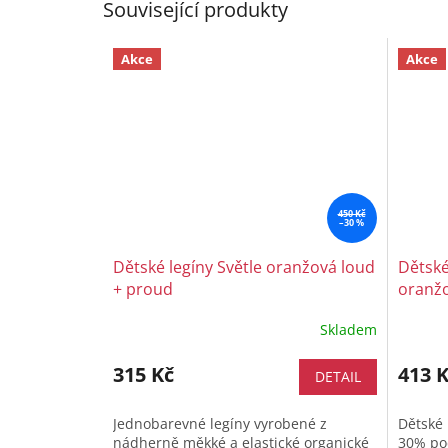
Související produkty
Akce
Akce
450 Kč
–30 %
Dětské legíny Světle oranžová loud
Dětské
+ proud
oranžo
Skladem
315 Kč
413 
DETAIL
Jednobarevné legíny vyrobené z
Dětské 
nádherně měkké a elastické organické
30% pod