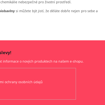
 chemikálie nebezpečné pro životní prostředí.
biobavlny
si můžete být jistí, že děláte dobře nejen pro sebe a
slevy!
lat informace o nových produktech na našem e-shopu.
mi ochrany osobních údajů