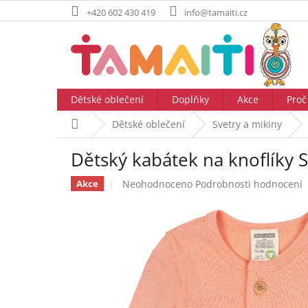
Přejít
+420 602 430 419
info@tamaiti.cz
na
obsah
Dětské oblečení
Doplňky
Akce
Proč
Domů
Dětské oblečení
Svetry a mikiny
Dětský kabátek na knoflíky 
Průměrné
Neohodnoceno
Podrobnosti hodnocení
Akce
hodnocení
produktu
je
0,0
z
5
hvězdiček.