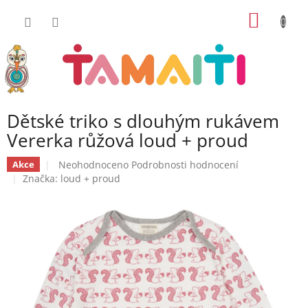
Přejít
NÁKUP
na
obsah
KOŠÍK
Dětské triko s dlouhým rukávem
Vererka růžová loud + proud
Průměrné
Neohodnoceno
Podrobnosti hodnocení
Akce
hodnocení
Značka:
loud + proud
produktu
je
0,0
z
5
hvězdiček.