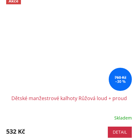
Akce
760 Kč
–30 %
Dětské manžestrové kalhoty Růžová loud + proud
Skladem
532 Kč
DETAIL