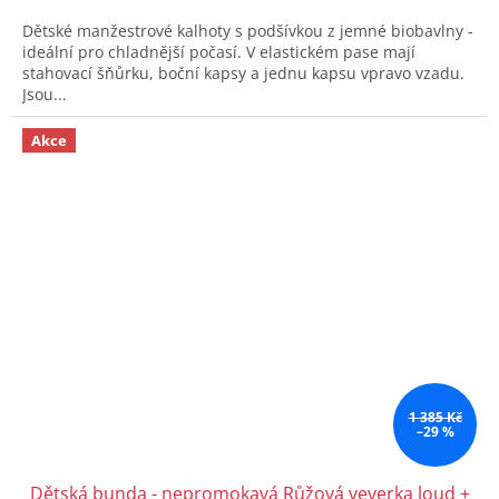
Dětské manžestrové kalhoty s podšívkou z jemné biobavlny -
ideální pro chladnější počasí. V elastickém pase mají
stahovací šňůrku, boční kapsy a jednu kapsu vpravo vzadu.
Jsou...
Akce
1 385 Kč
–29 %
Dětská bunda - nepromokavá Růžová veverka loud +