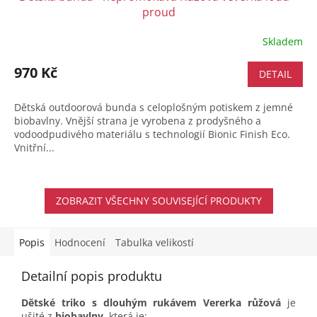
proud
Skladem
Průměrné
hodnocení
produktu
970 Kč
DETAIL
je
5,0
Dětská outdoorová bunda s celoplošným potiskem z jemné
z
biobavlny. Vnější strana je vyrobena z prodyšného a
5
vodoodpudivého materiálu s technologií Bionic Finish Eco.
hvězdiček.
Vnitřní...
ZOBRAZIT VŠECHNY SOUVISEJÍCÍ PRODUKTY
Popis
Hodnocení
Tabulka velikostí
Detailní popis produktu
Dětské triko s dlouhým rukávem Vererka růžová
je
ušité z
biobavlny
, která je: