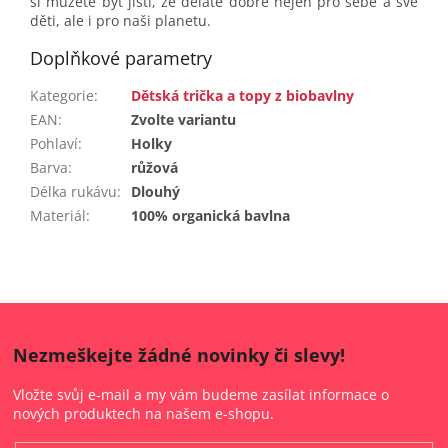
si můžete být jistí, že děláte dobře nejen pro sebe a své
děti, ale i pro naši planetu.
Doplňkové parametry
Kategorie
:
Dětská trička a topy z biobavlny
EAN
:
Zvolte variantu
Pohlaví
:
Holky
Barva
:
růžová
Délka rukávu
:
Dlouhý
Materiál
:
100% organická bavlna
Nezmeškejte žádné novinky či slevy!
Vložte svůj e-mail a my vám budeme zasílat informace o
nových produktech na našem e-shopu.