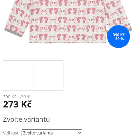
390 Kč
–30 %
390 Kč
–30 %
273 Kč
Měrná
Zvolte variantu
cena:
Velikost