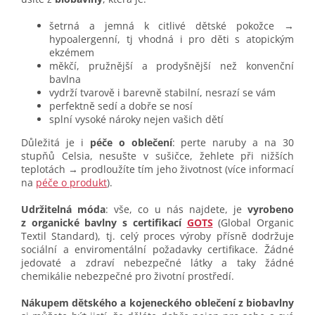
šetrná a jemná k citlivé dětské pokožce →
hypoalergenní, tj vhodná i pro děti s atopickým
ekzémem
měkčí, pružnější a prodyšnější než konvenční
bavlna
vydrží tvarově i barevně stabilní, nesrazí se vám
perfektně sedí a dobře se nosí
splní vysoké nároky nejen vašich dětí
Důležitá je i
péče o oblečení
: perte naruby a na 30
stupňů Celsia, nesušte v sušičce, žehlete při nižších
teplotách → prodloužíte tím jeho životnost (více informací
na
péče o produkt
).
Udržitelná móda
: vše, co u nás najdete, je
vyrobeno
z organické bavlny s certifikací
GOTS
(Global Organic
Textil Standard), tj. celý proces výroby přísně dodržuje
sociální a enviromentální požadavky certifikace. Žádné
jedovaté a zdraví nebezpečné látky a taky žádné
chemikálie nebezpečné pro životní prostředí.
Nákupem dětského a kojeneckého oblečení z biobavlny