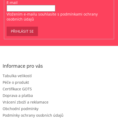
E-mail
Vložením e-mailu souhlasíte s
podmínkami ochrany
osobních údajů
PŘIHLÁSIT SE
Z
á
p
a
Informace pro vás
t
Tabulka velikostí
í
Péče o produkt
Certifikace GOTS
Doprava a platba
Vrácení zboží a reklamace
Obchodní podmínky
Podmínky ochrany osobních údajů