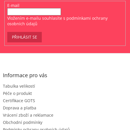
E-mail
Vložením e-mailu souhlasíte s
podmínkami ochrany
osobních údajů
PŘIHLÁSIT SE
Z
á
p
a
Informace pro vás
t
Tabulka velikostí
í
Péče o produkt
Certifikace GOTS
Doprava a platba
Vrácení zboží a reklamace
Obchodní podmínky
Podmínky ochrany osobních údajů