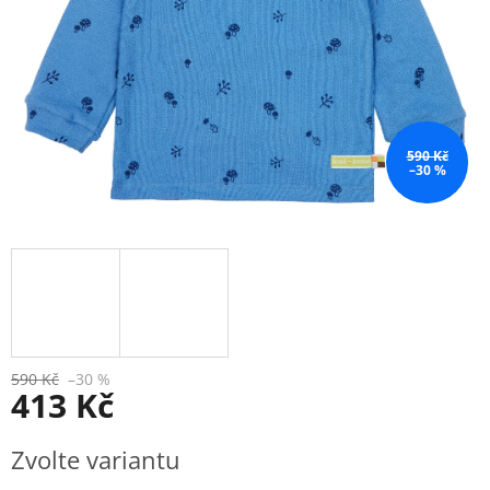
590 Kč
–30 %
590 Kč
–30 %
413 Kč
Měrná
Zvolte variantu
cena: