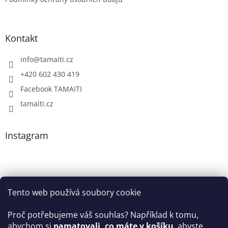
Kontakt
info
@
tamaiti.cz
+420 602 430 419
Facebook TAMAITI
tamaiti.cz
Instagram
Tento web používá soubory cookie
Proč potřebujeme váš souhlas? Například k tomu,
abychom si
pamatovali, co máte v košíku
, abyste