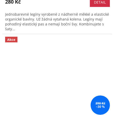
280 Kč
DETAIL
Jednobarevné legíny vyrobené z nádherně měkké a elastické
organické bavlny. Už žádná vytahaná kolena. Legíny mají
pohodlný elastický pas a nemají boční švy. Kombinujete s
šaty...
Akce
390 Kč
–30 %