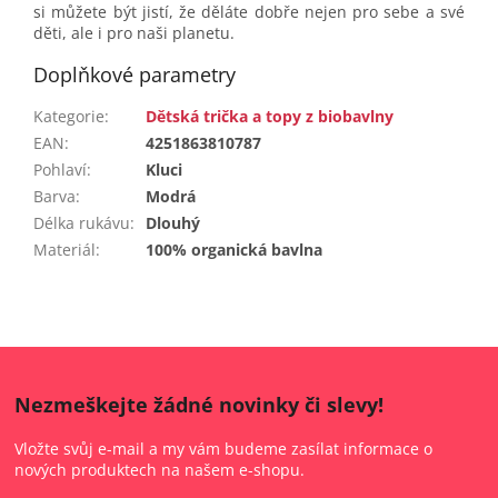
si můžete být jistí, že děláte dobře nejen pro sebe a své
děti, ale i pro naši planetu.
Doplňkové parametry
Kategorie
:
Dětská trička a topy z biobavlny
EAN
:
4251863810787
Pohlaví
:
Kluci
Barva
:
Modrá
Délka rukávu
:
Dlouhý
Materiál
:
100% organická bavlna
Nezmeškejte žádné novinky či slevy!
Vložte svůj e-mail a my vám budeme zasílat informace o
nových produktech na našem e-shopu.