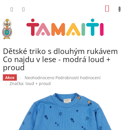
Přejít
NÁKUP
na
obsah
KOŠÍK
Dětské triko s dlouhým rukávem
Co najdu v lese - modrá loud +
proud
Průměrné
Neohodnoceno
Podrobnosti hodnocení
Akce
hodnocení
Značka:
loud + proud
produktu
je
0,0
z
5
hvězdiček.