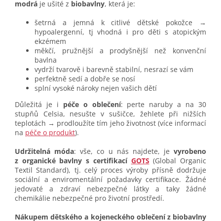
modrá
je ušité z
biobavlny
, která je:
šetrná a jemná k citlivé dětské pokožce →
hypoalergenní, tj vhodná i pro děti s atopickým
ekzémem
měkčí, pružnější a prodyšnější než konvenční
bavlna
vydrží tvarově i barevně stabilní, nesrazí se vám
perfektně sedí a dobře se nosí
splní vysoké nároky nejen vašich dětí
Důležitá je i
péče o oblečení
: perte naruby a na 30
stupňů Celsia, nesušte v sušičce, žehlete při nižších
teplotách → prodloužíte tím jeho životnost (více informací
na
péče o produkt
).
Udržitelná móda
: vše, co u nás najdete, je
vyrobeno
z organické bavlny s certifikací
GOTS
(Global Organic
Textil Standard), tj. celý proces výroby přísně dodržuje
sociální a enviromentální požadavky certifikace. Žádné
jedovaté a zdraví nebezpečné látky a taky žádné
chemikálie nebezpečné pro životní prostředí.
Nákupem dětského a kojeneckého oblečení z biobavlny