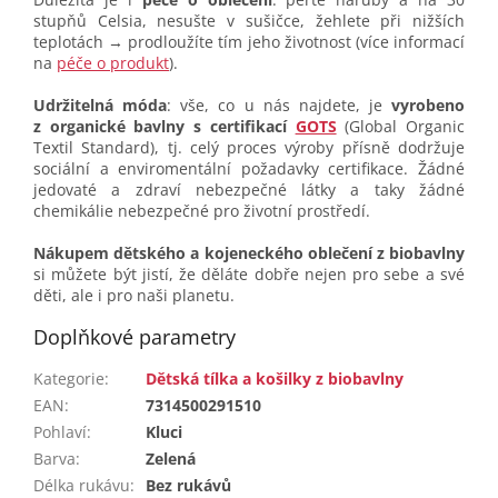
stupňů Celsia, nesušte v sušičce, žehlete při nižších
teplotách → prodloužíte tím jeho životnost (více informací
na
péče o produkt
).
Udržitelná móda
: vše, co u nás najdete, je
vyrobeno
z organické bavlny s certifikací
GOTS
(Global Organic
Textil Standard), tj. celý proces výroby přísně dodržuje
sociální a enviromentální požadavky certifikace. Žádné
jedovaté a zdraví nebezpečné látky a taky žádné
chemikálie nebezpečné pro životní prostředí.
Nákupem dětského a kojeneckého oblečení z biobavlny
si můžete být jistí, že děláte dobře nejen pro sebe a své
děti, ale i pro naši planetu.
Doplňkové parametry
Kategorie
:
Dětská tílka a košilky z biobavlny
EAN
:
7314500291510
Pohlaví
:
Kluci
Barva
:
Zelená
Délka rukávu
:
Bez rukávů