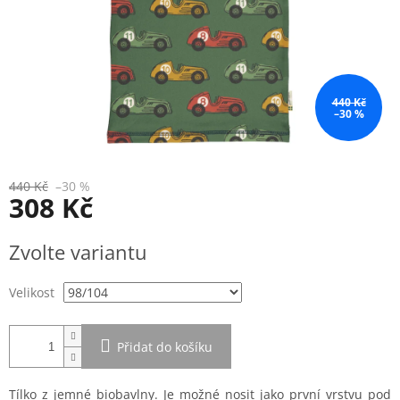
440 Kč
–30 %
440 Kč
–30 %
308 Kč
Měrná
Zvolte variantu
cena:
Velikost
Přidat do košíku
Tílko z jemné biobavlny. Je možné nosit jako první vrstvu pod