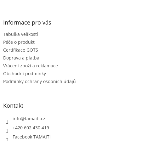
Z
á
p
a
Informace pro vás
t
Tabulka velikostí
í
Péče o produkt
Certifikace GOTS
Doprava a platba
Vrácení zboží a reklamace
Obchodní podmínky
Podmínky ochrany osobních údajů
Kontakt
info
@
tamaiti.cz
+420 602 430 419
Facebook TAMAITI