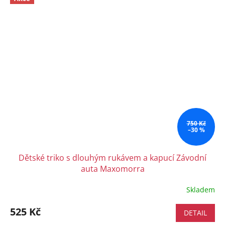
750 Kč
–30 %
Dětské triko s dlouhým rukávem a kapucí Závodní
auta Maxomorra
Skladem
525 Kč
DETAIL