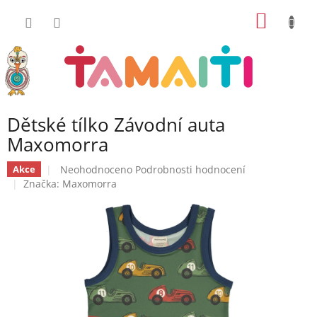
Přejít
NÁKUP
na
obsah
KOŠÍK
Dětské tílko Závodní auta
Maxomorra
Průměrné
Neohodnoceno
Podrobnosti hodnocení
Akce
hodnocení
Značka:
Maxomorra
produktu
je
0,0
z
5
hvězdiček.