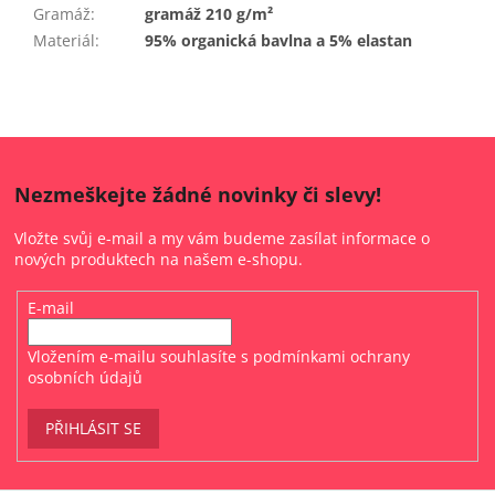
Gramáž
:
gramáž 210 g/m²
Materiál
:
95% organická bavlna a 5% elastan
Nezmeškejte žádné novinky či slevy!
Vložte svůj e-mail a my vám budeme zasílat informace o
nových produktech na našem e-shopu.
E-mail
Vložením e-mailu souhlasíte s
podmínkami ochrany
osobních údajů
PŘIHLÁSIT SE