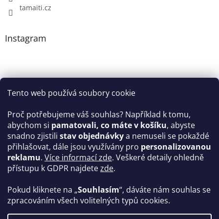
tamaiti.cz
Instagram
Tento web používá soubory cookie
Proč potřebujeme váš souhlas? Například k tomu,
abychom si
pamatovali, co máte v košíku
, abyste
snadno zjistili
stav objednávky
a nemuseli se pokaždé
Sledovat na Instagramu
přihlašovat, dále jsou využívány pro
personalizovanou
reklamu
.
Více informací zde
. Veškeré detaily ohledně
Facebook
přístupu k GDPR najdete
zde
.
Pokud kliknete na „
Souhlasím
“, dáváte nám souhlas se
zpracováním všech volitelných typů cookies.
Vytvořil Shoptet