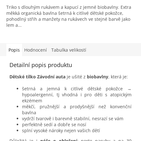
Triko s dlouhým rukávem a kapucí z jemné biobavlny. Extra
měkká organická bavlna šetrná k citlivé dětské pokožce,
pohodlný střih a manžety na rukávech ve stejné barvě jako
lem a...
Popis
Hodnocení
Tabulka velikostí
Detailní popis produktu
Dětské tílko Závodní auta
je ušité z
biobavlny
, která je:
šetrná a jemná k citlivé dětské pokožce →
hypoalergenní, tj vhodná i pro děti s atopickým
ekzémem
měkčí, pružnější a prodyšnější než konvenční
bavlna
vydrží tvarově i barevně stabilní, nesrazí se vám
perfektně sedí a dobře se nosí
splní vysoké nároky nejen vašich dětí
Důležitá je i
péče o oblečení
: perte naruby a na 30