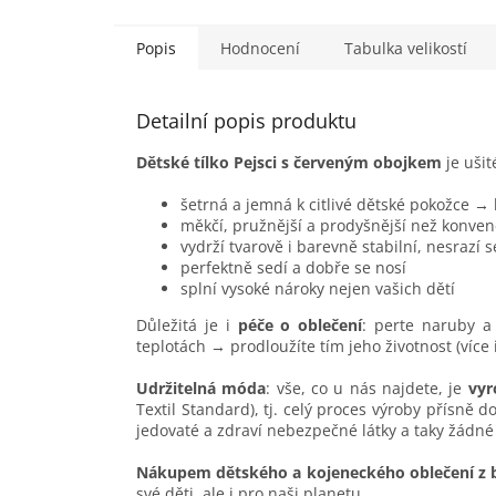
a...
Popis
Hodnocení
Tabulka velikostí
Detailní popis produktu
Dětské tílko Pejsci s červeným obojkem
je ušit
šetrná a jemná k citlivé dětské pokožce →
měkčí, pružnější a prodyšnější než konven
vydrží tvarově i barevně stabilní, nesrazí 
perfektně sedí a dobře se nosí
splní vysoké nároky nejen vašich dětí
Důležitá je i
péče o oblečení
: perte naruby a 
teplotách → prodloužíte tím jeho životnost (více
Udržitelná móda
: vše, co u nás najdete, je
vyr
Textil Standard), tj. celý proces výroby přísně 
jedovaté a zdraví nebezpečné látky a taky žádné
Nákupem dětského a kojeneckého oblečení z 
své děti, ale i pro naši planetu.