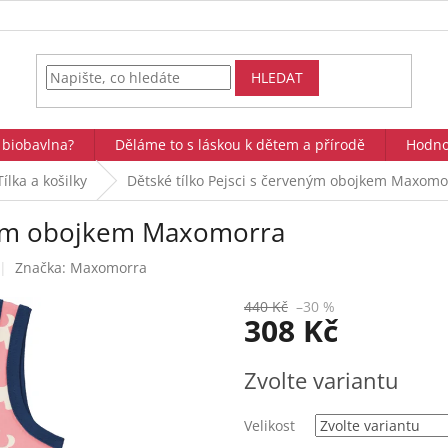
HLEDAT
 biobavlna?
Děláme to s láskou k dětem a přírodě
Hodno
Tílka a košilky
Dětské tílko Pejsci s červeným obojkem Maxomo
eným obojkem Maxomorra
Značka:
Maxomorra
440 Kč
–30 %
308 Kč
Měrná
Zvolte variantu
cena:
Velikost