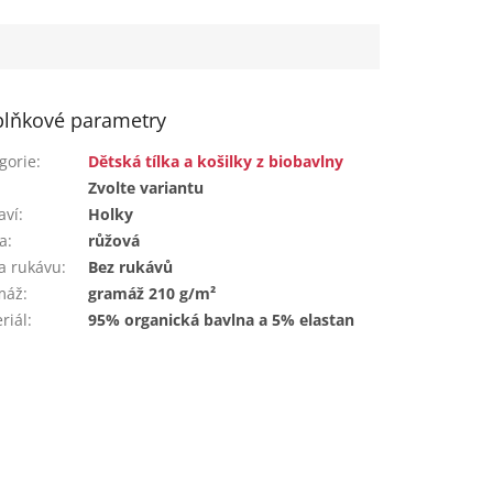
hned...
lňkové parametry
gorie
:
Dětská tílka a košilky z biobavlny
:
Zvolte variantu
aví
:
Holky
a
:
růžová
a rukávu
:
Bez rukávů
máž
:
gramáž 210 g/m²
riál
:
95% organická bavlna a 5% elastan