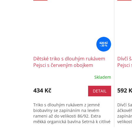
620 Kč
–30 %
Dětské triko s dlouhým rukávem
Dívčí 
Pejsci s červeným obojkem
Pejsci
Maxomorra
Maxom
Skladem
434 Kč
592 
DETAIL
Triko s dlouhým rukávem z jemné
Dívčí š
biobavlny se zapínáním na levém
áčkovéh
rameni až do velikosti 86/92. Extra
zapíná
měkká organická bavlna šetrná k citlivé
velikos
dětské pokožce, pohodlný střih a...
bavlna 