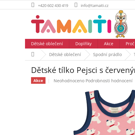
Přejít
+420 602 430 419
info@tamaiti.cz
na
obsah
Dětské oblečení
Doplňky
Akce
Proč
Domů
Dětské oblečení
Spodní prádlo
Dětské tílko Pejsci s červ
Průměrné
Neohodnoceno
Podrobnosti hodnocení
Akce
hodnocení
produktu
je
0,0
z
5
hvězdiček.