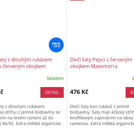
845 Kč
–29 %
šaty s dlouhým rukávem
Dívčí šaty Pejsci s červeným
 s červeným obojkem
obojkem Maxomorra
orra
Skladem
Kč
476 Kč
DETAIL
D
aty s dlouhým rukávem
Dívčí šaty bez rukávů z jemné
o střihu z jemné biobavlny se
biobavlny. Šaty mají áčkový stři
ním na levém rameni až do
knoflíkovým zapínáním na obou
ti 86/92. Extra měkká organická
ramenou. Extra měkká organick
šetrná k citlivé dětské pokožce
bavlna šetrná k citlivé dětské p