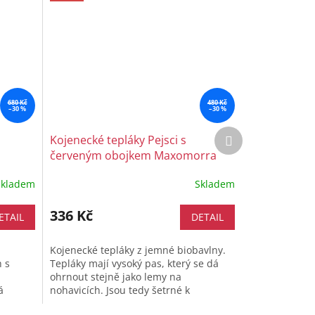
680 Kč
480 Kč
–30 %
–30 %
Další
Kojenecké tepláky Pejsci s
produkt
červeným obojkem Maxomorra
Skladem
Skladem
336 Kč
ETAIL
DETAIL
Kojenecké tepláky z jemné biobavlny.
h s
Tepláky mají vysoký pas, který se dá
ohrnout stejně jako lemy na
á
nohavicích. Jsou tedy šetrné k
okožce.
dětskému bříšku a miminko vám z nich