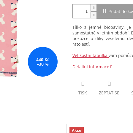
Přidat do ko
Tílko z jemné biobavlny. Je
samostatně v letním období. E
pokožce a díky veselému de
ratolestí.
Velikostní tabulka
vám pomůže 
440 Kč
–30 %
Detailní informace
TISK
ZEPTAT SE
Akce