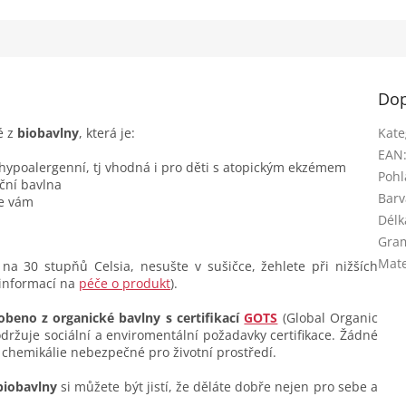
Vhodné na...
Dop
é z
biobavlny
, která je:
Kate
EAN
 hypoalergenní, tj vhodná i pro děti s atopickým ekzémem
Pohl
ční bavlna
Barv
se vám
Délk
Gra
Mate
na 30 stupňů Celsia, nesušte v sušičce, žehlete při nižších
 informací na
péče o produkt
).
obeno z organické bavlny s certifikací
GOTS
(Global Organic
dodržuje sociální a enviromentální požadavky certifikace. Žádné
 chemikálie nebezpečné pro životní prostředí.
biobavlny
si můžete být jistí, že děláte dobře nejen pro sebe a