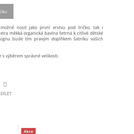
šíku
 možné nosit jako první vrstvu pod tričko, tak i
xtra měkká organická bavlna šetrná k citlivé dětské
signu bude tím pravým doplňkem šatníku vašich
s výběrem správné velikosti.
SDÍLET
Akce