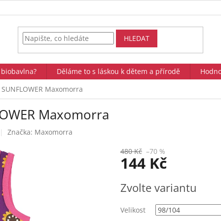
HLEDAT
 biobavlna?
Děláme to s láskou k dětem a přírodě
Hodno
EN SUNFLOWER Maxomorra
FLOWER Maxomorra
Značka:
Maxomorra
480 Kč
–70 %
144 Kč
Měrná
Zvolte variantu
cena:
Velikost