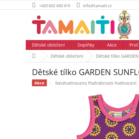
Přejít
+420 602 430 419
info@tamaiti.cz
na
obsah
Dětské oblečení
Doplňky
Akce
Proč
Domů
Dětské oblečení
Dětské tílko GARD
Dětské tílko GARDEN SUN
Průměrné
Neohodnoceno
Podrobnosti hodnocení
Akce
hodnocení
produktu
je
0,0
z
5
hvězdiček.