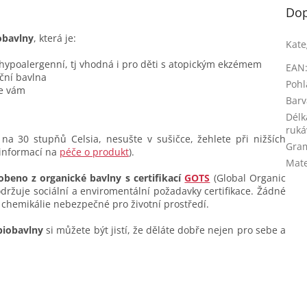
Dop
obavlny
, která je:
Kate
 hypoalergenní, tj vhodná i pro děti s atopickým ekzémem
EAN
ční bavlna
Pohl
se vám
Barv
Délk
ruká
na 30 stupňů Celsia, nesušte v sušičce, žehlete při nižších
Gra
 informací na
péče o produkt
).
Mate
obeno z organické bavlny s certifikací
GOTS
(Global Organic
dodržuje sociální a enviromentální požadavky certifikace. Žádné
 chemikálie nebezpečné pro životní prostředí.
biobavlny
si můžete být jistí, že děláte dobře nejen pro sebe a