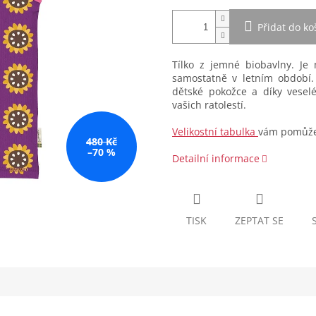
Přidat do ko
Tílko z jemné biobavlny. Je 
samostatně v letním období. 
dětské pokožce a díky vese
vašich ratolestí.
Velikostní tabulka
vám pomůže 
480 Kč
–70 %
Detailní informace
TISK
ZEPTAT SE