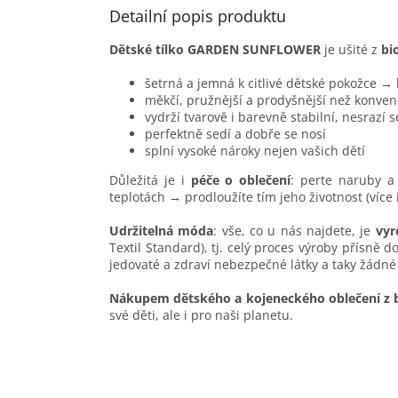
Detailní popis produktu
Dětské tílko GARDEN SUNFLOWER
je ušité z
bi
šetrná a jemná k citlivé dětské pokožce →
měkčí, pružnější a prodyšnější než konven
vydrží tvarově i barevně stabilní, nesrazí 
perfektně sedí a dobře se nosí
splní vysoké nároky nejen vašich dětí
Důležitá je i
péče o oblečení
: perte naruby a 
teplotách → prodloužíte tím jeho životnost (více
Udržitelná móda
: vše, co u nás najdete, je
vyr
Textil Standard), tj. celý proces výroby přísně 
jedovaté a zdraví nebezpečné látky a taky žádné
Nákupem dětského a kojeneckého oblečení z 
své děti, ale i pro naši planetu.