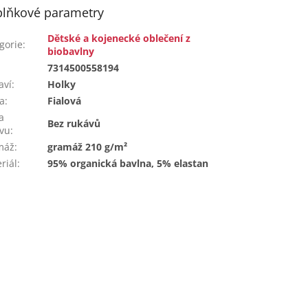
lňkové parametry
Dětské a kojenecké oblečení z
gorie
:
biobavlny
:
7314500558194
aví
:
Holky
a
:
Fialová
a
Bez rukávů
vu
:
máž
:
gramáž 210 g/m²
riál
:
95% organická bavlna, 5% elastan