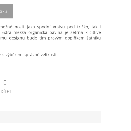
šíku
možné nosit jako spodní vrstvu pod tričko, tak i
Extra měkká organická bavlna je šetrná k citlivé
lému designu bude tím pravým doplňkem šatníku
s výběrem správné velikosti.
SDÍLET