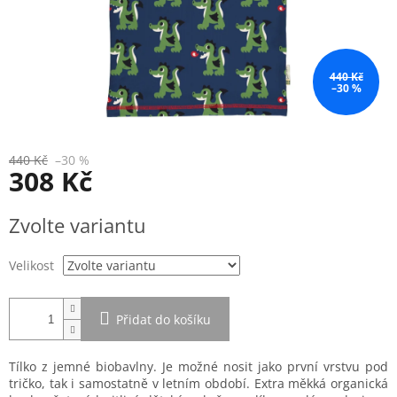
440 Kč
–30 %
440 Kč
–30 %
308 Kč
Měrná
Zvolte variantu
cena:
Velikost
Přidat do košíku
Tílko z jemné biobavlny. Je možné nosit jako první vrstvu pod
tričko, tak i samostatně v letním období. Extra měkká organická