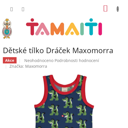
Přejít
NÁKUP
na
obsah
KOŠÍK
Dětské tílko Dráček Maxomorra
Průměrné
Neohodnoceno
Podrobnosti hodnocení
Akce
hodnocení
Značka:
Maxomorra
produktu
je
0,0
z
5
hvězdiček.