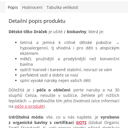
Popis
Hodnocení
Tabulka velikostí
Detailní popis produktu
Dětské tílko Dráček
je ušité z
biobavlny
, která je:
šetrná a jemná k citlivé dětské pokožce →
hypoalergenní, tj vhodná i pro děti s atopickým
ekzémem
měkčí, pružnější a prodyšnější než konvenční
bavlna
vydrží tvarově i barevně stabilní, nesrazí se vám
perfektně sedí a dobře se nosí
splní vysoké nároky nejen vašich dětí
Důležitá je i
péče o oblečení
: perte naruby a na 30
stupňů Celsia, nesušte v sušičce, žehlete při nižších
teplotách → prodloužíte tím jeho životnost (více informací
na
péče o produkt
).
Udržitelná móda
: vše, co u nás najdete, je
vyrobeno
z organické bavlny s certifikací
GOTS
(Global Organic
Textil Standard), tj. celý proces výroby přísně dodržuje