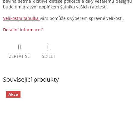
bavlna šetrná k citlivé dětské pokožce a díky veselému designu
bude tím pravým doplňkem šatníku vašich ratolestí.
Velikostní tabulka
vám pomůže s výběrem správné velikosti.
Detailní informace
ZEPTAT SE
SDÍLET
Související produkty
Akce