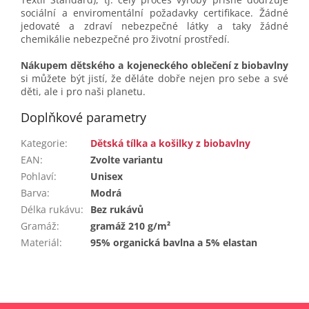
sociální a enviromentální požadavky certifikace. Žádné
jedovaté a zdraví nebezpečné látky a taky žádné
chemikálie nebezpečné pro životní prostředí.
Nákupem dětského a kojeneckého oblečení z biobavlny
si můžete být jistí, že děláte dobře nejen pro sebe a své
děti, ale i pro naši planetu.
Doplňkové parametry
Kategorie
:
Dětská tílka a košilky z biobavlny
EAN
:
Zvolte variantu
Pohlaví
:
Unisex
Barva
:
Modrá
Délka rukávu
:
Bez rukávů
Gramáž
:
gramáž 210 g/m²
Materiál
:
95% organická bavlna a 5% elastan