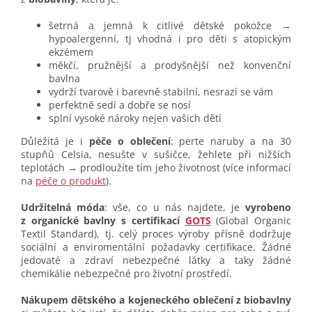
šetrná a jemná k citlivé dětské pokožce →
hypoalergenní, tj vhodná i pro děti s atopickým
ekzémem
měkčí, pružnější a prodyšnější než konvenční
bavlna
vydrží tvarově i barevně stabilní, nesrazí se vám
perfektně sedí a dobře se nosí
splní vysoké nároky nejen vašich dětí
Důležitá je i
péče o oblečení
: perte naruby a na 30
stupňů Celsia, nesušte v sušičce, žehlete při nižších
teplotách → prodloužíte tím jeho životnost (více informací
na
péče o produkt
).
Udržitelná móda
: vše, co u nás najdete, je
vyrobeno
z organické bavlny s certifikací
GOTS
(Global Organic
Textil Standard), tj. celý proces výroby přísně dodržuje
sociální a enviromentální požadavky certifikace. Žádné
jedovaté a zdraví nebezpečné látky a taky žádné
chemikálie nebezpečné pro životní prostředí.
Nákupem dětského a kojeneckého oblečení z biobavlny