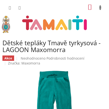
Přejít
NÁKUP
na
obsah
KOŠÍK
Dětské tepláky Tmavě tyrkysová -
LAGOON Maxomorra
Průměrné
Neohodnoceno
Podrobnosti hodnocení
Akce
hodnocení
Značka:
Maxomorra
produktu
je
0,0
z
5
hvězdiček.