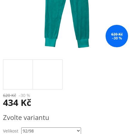
620 Kč
–30 %
620 Kč
–30 %
434 Kč
Měrná
Zvolte variantu
cena:
Velikost