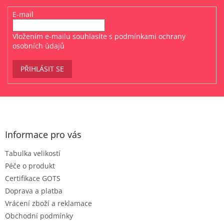
E-mail
Vložením e-mailu souhlasíte s
podmínkami ochrany
osobních údajů
PŘIHLÁSIT SE
Z
á
p
a
Informace pro vás
t
Tabulka velikostí
í
Péče o produkt
Certifikace GOTS
Doprava a platba
Vrácení zboží a reklamace
Obchodní podmínky