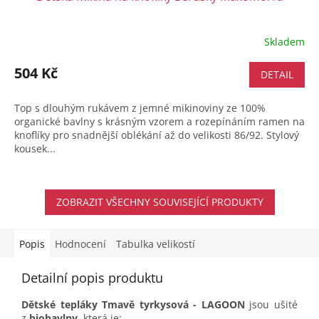
Skladem
504 Kč
DETAIL
Top s dlouhým rukávem z jemné mikinoviny ze 100%
organické bavlny s krásným vzorem a rozepínáním ramen na
knoflíky pro snadnější oblékání až do velikosti 86/92. Stylový
kousek...
ZOBRAZIT VŠECHNY SOUVISEJÍCÍ PRODUKTY
Popis
Hodnocení
Tabulka velikostí
Detailní popis produktu
Dětské tepláky Tmavě tyrkysová - LAGOON
jsou ušité
z
biobavlny
, která je: