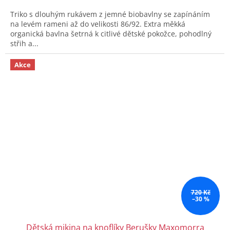
Triko s dlouhým rukávem z jemné biobavlny se zapínáním
na levém rameni až do velikosti 86/92. Extra měkká
organická bavlna šetrná k citlivé dětské pokožce, pohodlný
střih a...
Akce
720 Kč
–30 %
Dětská mikina na knoflíky Berušky Maxomorra