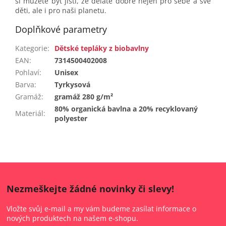
si můžete být jistí, že děláte dobře nejen pro sebe a své
děti, ale i pro naši planetu.
Doplňkové parametry
Kategorie
:
Dětské tepláky z biobavlny
EAN
:
7314500402008
Pohlaví
:
Unisex
Barva
:
Tyrkysová
Gramáž
:
gramáž 280 g/m²
80% organická bavlna a 20% recyklovaný
Materiál
:
polyester
Nezmeškejte žádné novinky či slevy!
Vložte svůj e-mail a my vám budeme zasílat informace o
nových produktech na našem e-shopu.