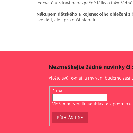
jedovaté a zdraví nebezpečné látky a taky žádné
Nákupem dětského a kojeneckého oblečení z 
své děti, ale i pro naši planetu.
Nezmeškejte žádné novinky či 
Vložte svůj e-mail a my vám budeme zasí
E-mail
Vložením e-mailu souhlasíte s
podmínka
PŘIHLÁSIT SE