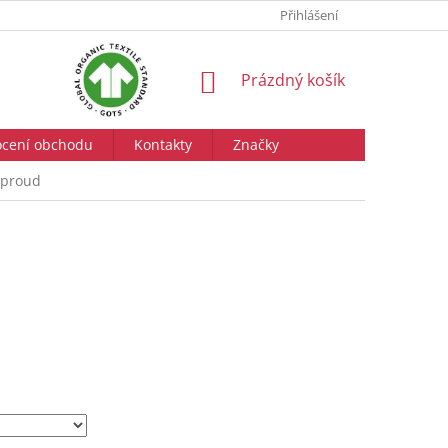
Přihlášení
NÁKUPNÍ
Prázdný košík
KOŠÍK
cení obchodu
Kontakty
Značky
 proud