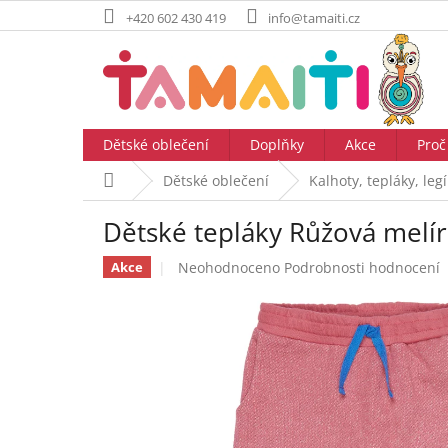
Přejít
+420 602 430 419
info@tamaiti.cz
na
obsah
Dětské oblečení
Doplňky
Akce
Proč
Domů
Dětské oblečení
Kalhoty, tepláky, leg
Dětské tepláky Růžová melír
Průměrné
Neohodnoceno
Podrobnosti hodnocení
Akce
hodnocení
produktu
je
0,0
z
5
hvězdiček.