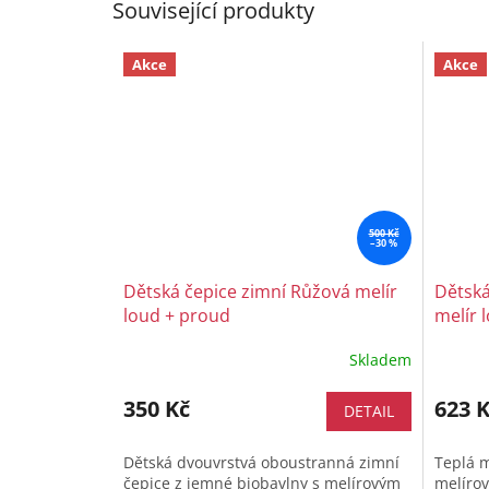
Související produkty
Akce
Akce
500 Kč
–30 %
Dětská čepice zimní Růžová melír
Dětská
loud + proud
melír 
Skladem
350 Kč
623 
DETAIL
Dětská dvouvrstvá oboustranná zimní
Teplá m
čepice z jemné biobavlny s melírovým
melírov