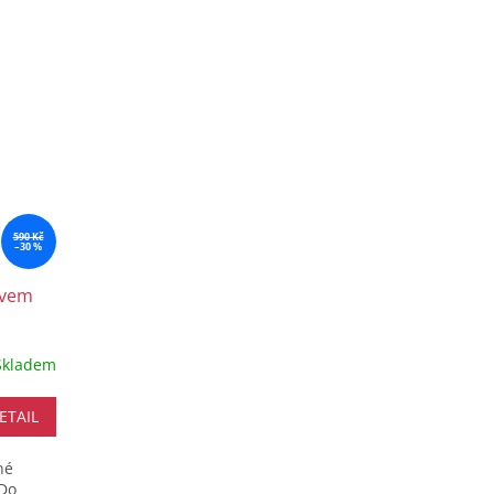
590 Kč
–30 %
ávem
Skladem
ETAIL
né
 Do