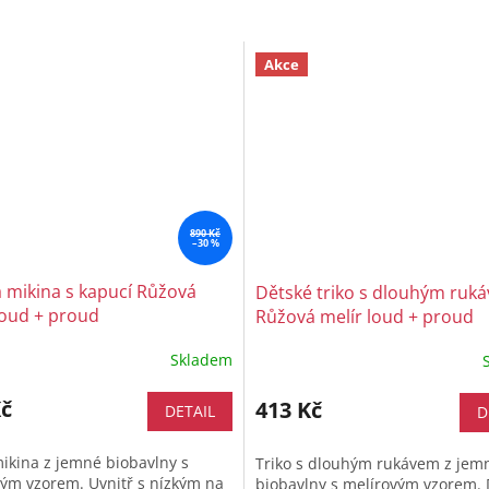
Akce
890 Kč
–30 %
 mikina s kapucí Růžová
Dětské triko s dlouhým ruk
loud + proud
Růžová melír loud + proud
Skladem
Kč
413 Kč
DETAIL
D
ikina z jemné biobavlny s
Triko s dlouhým rukávem z jem
ým vzorem. Uvnitř s nízkým na
biobavlny s melírovým vzorem.