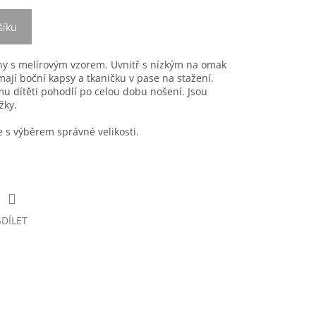
šíku
ny s melírovým vzorem. Uvnitř s nízkým na omak
jí boční kapsy a tkaničku v pase na stažení.
mu dítěti pohodlí po celou dobu nošení. Jsou
žky.
s výběrem správné velikosti.
SDÍLET