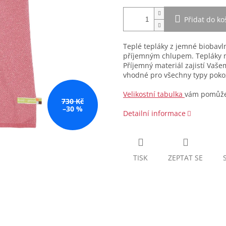
Přidat do ko
Teplé tepláky z jemné biobavl
příjemným chlupem. Tepláky ma
Příjemný materiál zajistí Vaše
vhodné pro všechny typy poko
Velikostní tabulka
vám pomůže 
730 Kč
–30 %
Detailní informace
TISK
ZEPTAT SE