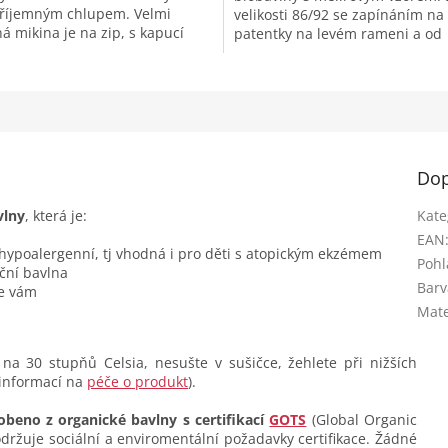
říjemným chlupem. Velmi
velikosti 86/92 se zapínáním na
á mikina je na zip, s kapucí
patentky na levém rameni a od
ou bavlněnou podšívkou a
velikosti 98/104 s klasickým kul
.
výstřihem....
Dop
vlny
, která je:
Kate
EAN
 hypoalergenní, tj vhodná i pro děti s atopickým ekzémem
Pohl
ční bavlna
Barv
se vám
Mate
na 30 stupňů Celsia, nesušte v sušičce, žehlete při nižších
 informací na
péče o produkt
).
obeno z organické bavlny s certifikací
GOTS
(Global Organic
dodržuje sociální a enviromentální požadavky certifikace. Žádné