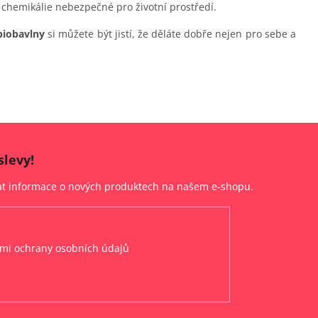
 chemikálie nebezpečné pro životní prostředí.
biobavlny
si můžete být jistí, že děláte dobře nejen pro sebe a
slevy!
lat informace o nových produktech na našem e-shopu.
mi ochrany osobních údajů