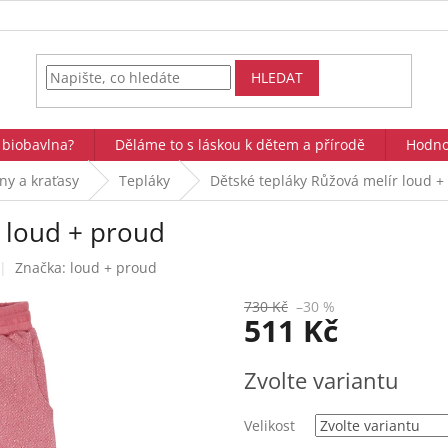
HLEDAT
 biobavlna?
Děláme to s láskou k dětem a přírodě
Hodno
íny a kraťasy
Tepláky
Dětské tepláky Růžová melír loud +
 loud + proud
Značka:
loud + proud
730 Kč
–30 %
511 Kč
Měrná
Zvolte variantu
cena:
Velikost