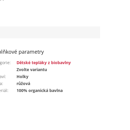
atým
lňkové parametry
gorie
:
Dětské tepláky z biobavlny
:
Zvolte variantu
aví
:
Holky
a
:
růžová
riál
:
100% organická bavlna