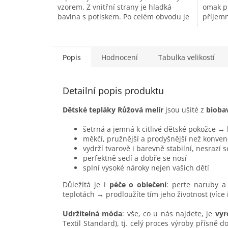
vzorem. Z vnitřní strany je hladká
omak p
bavlna s potiskem. Po celém obvodu je
příjemn
čepice zakončena příjemným a k...
podšit
dvěma..
Popis
Hodnocení
Tabulka velikostí
Detailní popis produktu
Dětské tepláky Růžová melír
jsou ušité z
bioba
šetrná a jemná k citlivé dětské pokožce →
měkčí, pružnější a prodyšnější než konven
vydrží tvarově i barevně stabilní, nesrazí 
perfektně sedí a dobře se nosí
splní vysoké nároky nejen vašich dětí
Důležitá je i
péče o oblečení
: perte naruby a 
teplotách → prodloužíte tím jeho životnost (více
Udržitelná móda
: vše, co u nás najdete, je
vyr
Textil Standard), tj. celý proces výroby přísně 