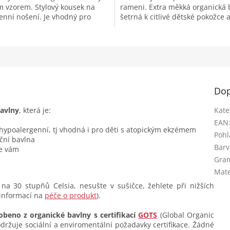
 vzorem. Stylový kousek na
rameni. Extra měkká organická 
nní nošení. Je vhodný pro
šetrná k citlivé dětské pokožce 
 typy pokožky - velice
pohodlný střih, který vašemu
ý...
miminku...
Dop
avlny
, která je:
Kate
EAN
 hypoalergenní, tj vhodná i pro děti s atopickým ekzémem
Pohl
ční bavlna
Barv
se vám
Gra
Mate
na 30 stupňů Celsia, nesušte v sušičce, žehlete při nižších
 informací na
péče o produkt
).
obeno z organické bavlny s certifikací
GOTS
(Global Organic
dodržuje sociální a enviromentální požadavky certifikace. Žádné