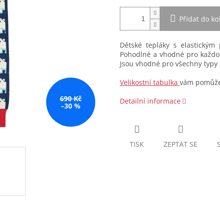
Přidat do ko
Dětské tepláky s elastickým
Pohodlné a vhodné pro každod
Jsou vhodné pro všechny typy p
Velikostní tabulka
vám pomůže 
690 Kč
Detailní informace
–30 %
TISK
ZEPTAT SE