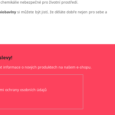
 chemikálie nebezpečné pro životní prostředí.
biobavlny
si můžete být jistí, že děláte dobře nejen pro sebe a
slevy!
lat informace o nových produktech na našem e-shopu.
mi ochrany osobních údajů