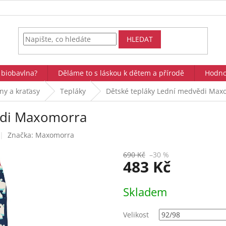
HLEDAT
 biobavlna?
Děláme to s láskou k dětem a přírodě
Hodno
íny a kraťasy
Tepláky
Dětské tepláky Lední medvědi Max
ědi Maxomorra
Značka:
Maxomorra
690 Kč
–30 %
483 Kč
Měrná
Skladem
cena:
Velikost