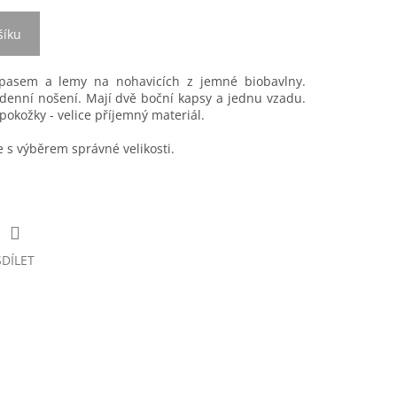
šíku
 pasem a lemy na nohavicích z jemné biobavlny.
enní nošení. Mají dvě boční kapsy a jednu vzadu.
okožky - velice příjemný materiál.
s výběrem správné velikosti.
SDÍLET