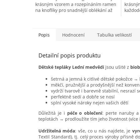
krásným vzorem a rozepínáním ramen
krásným
na knoflíky pro snadnější oblékání až
každode
do velikosti 86/92. Stylový kousek...
všechny
příjemn
Popis
Hodnocení
Tabulka velikostí
Detailní popis produktu
Dětské tepláky Lední medvědi
jsou ušité z
biob
šetrná a jemná k citlivé dětské pokožce →
měkčí, pružnější a prodyšnější než konven
vydrží tvarově i barevně stabilní, nesrazí 
perfektně sedí a dobře se nosí
splní vysoké nároky nejen vašich dětí
Důležitá je i
péče o oblečení
: perte naruby a 
teplotách → prodloužíte tím jeho životnost (více
Udržitelná móda
: vše, co u nás najdete, je
vyr
Textil Standard), tj. celý proces výroby přísně 