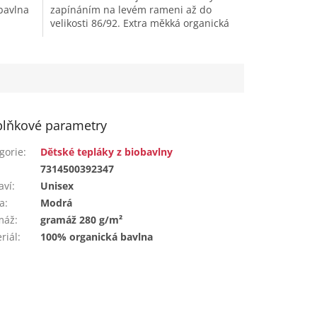
bavlna
zapínáním na levém rameni až do
a
velikosti 86/92. Extra měkká organická
bavlna šetrná k citlivé dětské pokožce
a...
lňkové parametry
gorie
:
Dětské tepláky z biobavlny
:
7314500392347
aví
:
Unisex
a
:
Modrá
máž
:
gramáž 280 g/m²
riál
:
100% organická bavlna