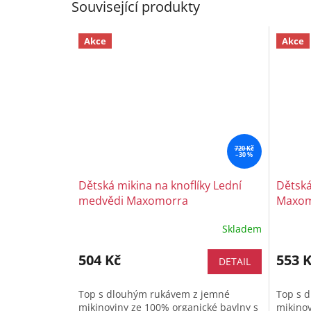
Související produkty
Akce
Akce
720 Kč
–30 %
Dětská mikina na knoflíky Lední
Dětská
medvědi Maxomorra
Maxom
Skladem
504 Kč
553 
DETAIL
Top s dlouhým rukávem z jemné
Top s 
mikinoviny ze 100% organické bavlny s
mikinov