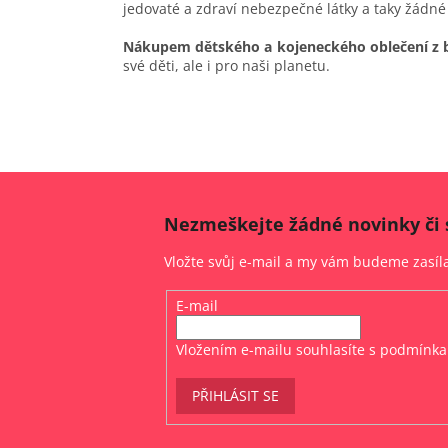
jedovaté a zdraví nebezpečné látky a taky žádné
Nákupem dětského a kojeneckého oblečení z 
své děti, ale i pro naši planetu.
Nezmeškejte žádné novinky či 
Vložte svůj e-mail a my vám budeme zasí
E-mail
Vložením e-mailu souhlasíte s
podmínka
PŘIHLÁSIT SE