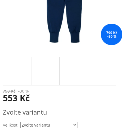
790 Kč
–30 %
790 Kč
–30 %
553 Kč
Měrná
Zvolte variantu
cena:
Velikost