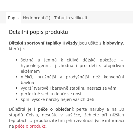
Popis
Hodnocení (1)
Tabulka velikostí
Detailní popis produktu
Dětské sportovní tepláky Hvězdy
jsou ušité z
biobavlny
,
která je:
šetrná a jemná k citlivé dětské pokožce →
hypoalergenní, tj vhodná i pro děti s atopickým
ekzémem
měkčí, pružnější a prodyšnější než konvenční
bavlna
vydrží tvarově i barevně stabilní, nesrazí se vám
perfektně sedí a dobře se nosí
splní vysoké nároky nejen vašich dětí
Důležitá je i
péče o oblečení
: perte naruby a na 30
stupňů Celsia, nesušte v sušičce, žehlete při nižších
teplotách → prodloužíte tím jeho životnost (více informací
na
péče o produkt
).