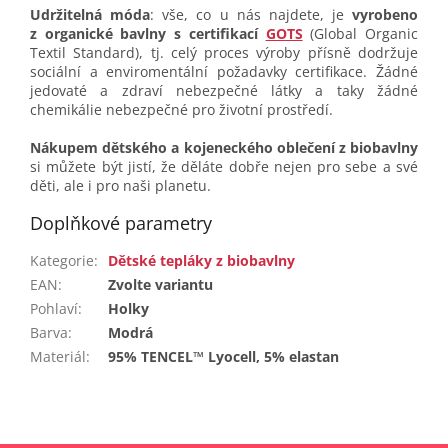
Udržitelná móda
: vše, co u nás najdete, je
vyrobeno
z organické bavlny s certifikací
GOTS
(Global Organic
Textil Standard), tj. celý proces výroby přísně dodržuje
sociální a enviromentální požadavky certifikace. Žádné
jedovaté a zdraví nebezpečné látky a taky žádné
chemikálie nebezpečné pro životní prostředí.
Nákupem dětského a kojeneckého oblečení z biobavlny
si můžete být jistí, že děláte dobře nejen pro sebe a své
děti, ale i pro naši planetu.
Doplňkové parametry
Kategorie
:
Dětské tepláky z biobavlny
EAN
:
Zvolte variantu
Pohlaví
:
Holky
Barva
:
Modrá
Materiál
:
95% TENCEL™ Lyocell, 5% elastan