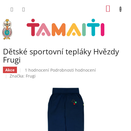
Přejít
NÁKUP
na
obsah
KOŠÍK
Dětské sportovní tepláky Hvězdy
Frugi
Průměrné
1 hodnocení
Podrobnosti hodnocení
Akce
hodnocení
Značka:
Frugi
produktu
je
5,0
z
5
hvězdiček.