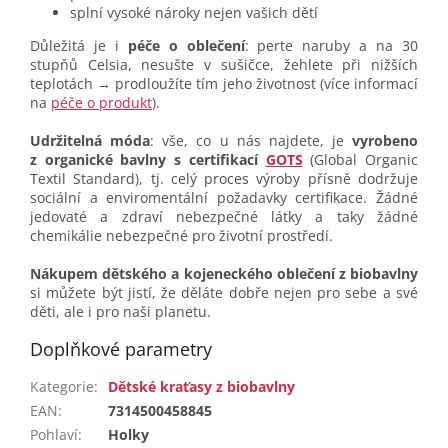
splní vysoké nároky nejen vašich dětí
Důležitá je i
péče o oblečení
: perte naruby a na 30
stupňů Celsia, nesušte v sušičce, žehlete při nižších
teplotách → prodloužíte tím jeho životnost (více informací
na
péče o produkt
).
Udržitelná móda
: vše, co u nás najdete, je
vyrobeno
z organické bavlny s certifikací
GOTS
(Global Organic
Textil Standard), tj. celý proces výroby přísně dodržuje
sociální a enviromentální požadavky certifikace. Žádné
jedovaté a zdraví nebezpečné látky a taky žádné
chemikálie nebezpečné pro životní prostředí.
Nákupem dětského a kojeneckého oblečení z biobavlny
si můžete být jistí, že děláte dobře nejen pro sebe a své
děti, ale i pro naši planetu.
Doplňkové parametry
Kategorie
:
Dětské kraťasy z biobavlny
EAN
:
7314500458845
Pohlaví
:
Holky