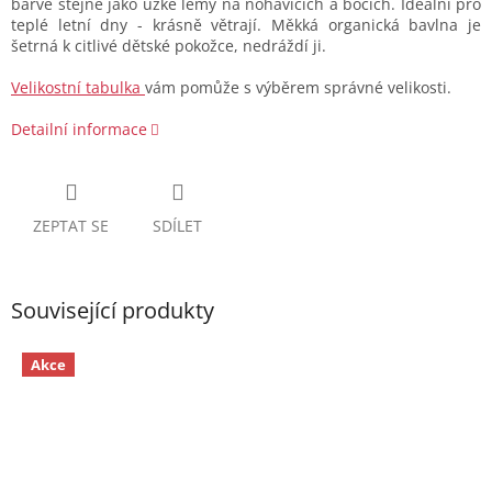
barvě stejně jako úzké lemy na nohavicích a bocích. Ideální pro
teplé letní dny - krásně větrají. Měkká organická bavlna je
šetrná k citlivé dětské pokožce, nedráždí ji.
Velikostní tabulka
vám pomůže s výběrem správné velikosti.
Detailní informace
ZEPTAT SE
SDÍLET
Související produkty
Akce