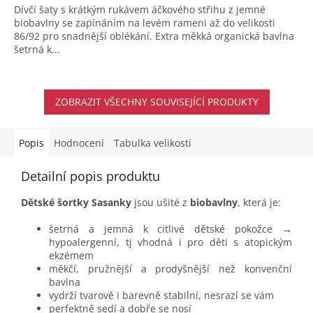
Dívčí šaty s krátkým rukávem áčkového střihu z jemné
biobavlny se zapínáním na levém rameni až do velikosti
86/92 pro snadnější oblékání. Extra měkká organická bavlna
šetrná k...
ZOBRAZIT VŠECHNY SOUVISEJÍCÍ PRODUKTY
Popis
Hodnocení
Tabulka velikostí
Detailní popis produktu
Dětské šortky Sasanky
jsou ušité z
biobavlny
, která je:
šetrná a jemná k citlivé dětské pokožce →
hypoalergenní, tj vhodná i pro děti s atopickým
ekzémem
měkčí, pružnější a prodyšnější než konvenční
bavlna
vydrží tvarově i barevně stabilní, nesrazí se vám
perfektně sedí a dobře se nosí