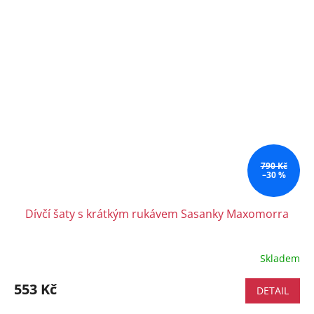
790 Kč
–30 %
Dívčí šaty s krátkým rukávem Sasanky Maxomorra
Skladem
553 Kč
DETAIL