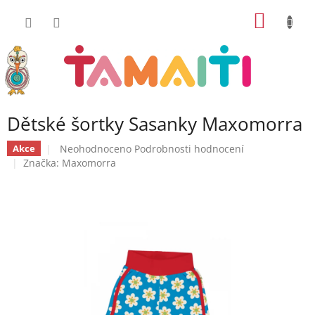
Přejít
NÁKUP
na
obsah
KOŠÍK
Dětské šortky Sasanky Maxomorra
Průměrné
Neohodnoceno
Podrobnosti hodnocení
Akce
hodnocení
Značka:
Maxomorra
produktu
je
0,0
z
5
hvězdiček.