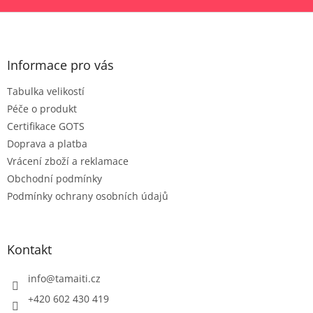
Z
á
p
a
Informace pro vás
t
Tabulka velikostí
í
Péče o produkt
Certifikace GOTS
Doprava a platba
Vrácení zboží a reklamace
Obchodní podmínky
Podmínky ochrany osobních údajů
Kontakt
info
@
tamaiti.cz
+420 602 430 419