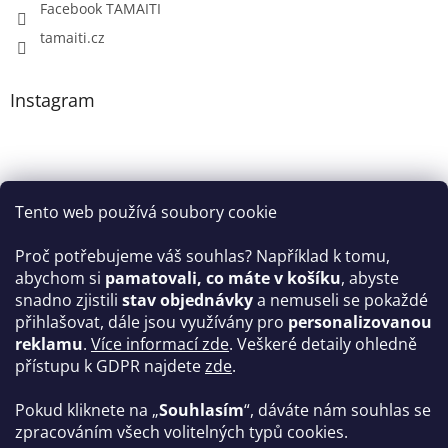
Facebook TAMAITI
tamaiti.cz
Instagram
Tento web používá soubory cookie
Proč potřebujeme váš souhlas? Například k tomu,
abychom si
pamatovali, co máte v košíku
, abyste
snadno zjistili
stav objednávky
a nemuseli se pokaždé
Sledovat na Instagramu
přihlašovat, dále jsou využívány pro
personalizovanou
reklamu
.
Více informací zde
. Veškeré detaily ohledně
Facebook
přístupu k GDPR najdete
zde
.
Pokud kliknete na „
Souhlasím
“, dáváte nám souhlas se
zpracováním všech volitelných typů cookies.