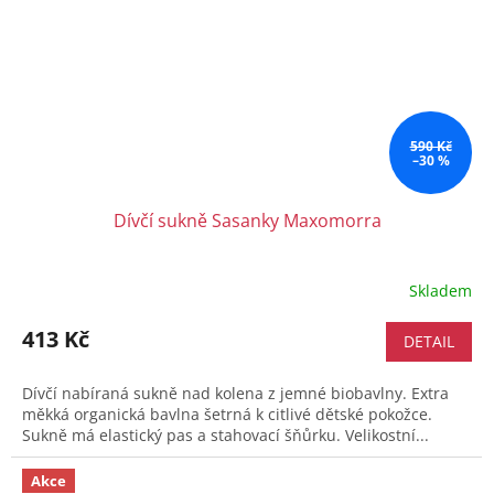
590 Kč
–30 %
Dívčí sukně Sasanky Maxomorra
Skladem
413 Kč
DETAIL
Dívčí nabíraná sukně nad kolena z jemné biobavlny. Extra
měkká organická bavlna šetrná k citlivé dětské pokožce.
Sukně má elastický pas a stahovací šňůrku. Velikostní...
Akce