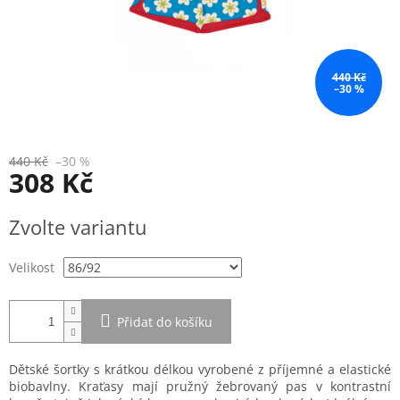
440 Kč
–30 %
440 Kč
–30 %
308 Kč
Měrná
Zvolte variantu
cena:
Velikost
Přidat do košíku
Dětské šortky s krátkou délkou vyrobené z příjemné a elastické
biobavlny. Kraťasy mají pružný žebrovaný pas v kontrastní