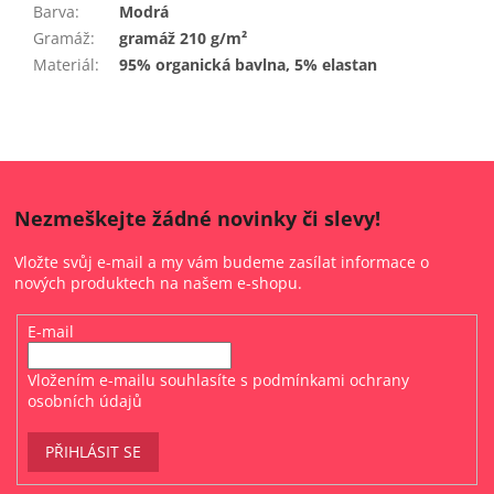
Barva
:
Modrá
Gramáž
:
gramáž 210 g/m²
Materiál
:
95% organická bavlna, 5% elastan
Nezmeškejte žádné novinky či slevy!
Vložte svůj e-mail a my vám budeme zasílat informace o
nových produktech na našem e-shopu.
E-mail
Vložením e-mailu souhlasíte s
podmínkami ochrany
osobních údajů
PŘIHLÁSIT SE