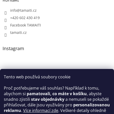
info
@
tamaiti.cz
+420 602 430 419
Facebook TAMAITI
tamaiti.cz
Instagram
Tento web používá soubory cookie
Proč potřebujeme váš souhlas? Například k tomu,
abychom si
pamatovali, co máte v košíku
, abyste
snadno zjistili
stav objednávky
a nemuseli se pokaždé
Sledovat na Instagramu
přihlašovat, dále jsou využívány pro
personalizovanou
reklamu
.
Více informací zde
. Veškeré detaily ohledně