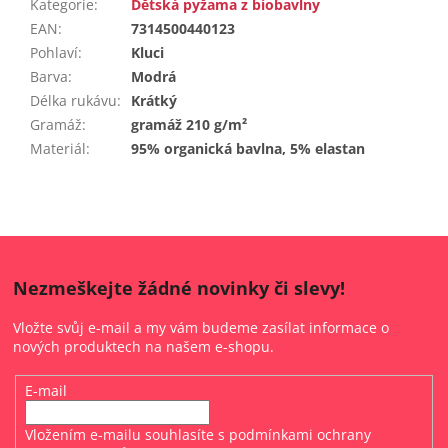
Kategorie
:
Dětská pyžama z biobavlny
EAN
:
7314500440123
Pohlaví
:
Kluci
Barva
:
Modrá
Délka rukávu
:
Krátký
Gramáž
:
gramáž 210 g/m²
Materiál
:
95% organická bavlna, 5% elastan
Nezmeškejte žádné novinky či slevy!
Vložte svůj e-mail a my vám budeme zasílat informace o
nových produktech na našem e-shopu.
E-mail
Vložením e-mailu souhlasíte s
podmínkami ochrany