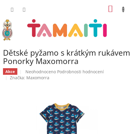
Přejít
NÁKUP
na
obsah
KOŠÍK
Dětské pyžamo s krátkým rukávem
Ponorky Maxomorra
Průměrné
Neohodnoceno
Podrobnosti hodnocení
Akce
hodnocení
Značka:
Maxomorra
produktu
je
0,0
z
5
hvězdiček.