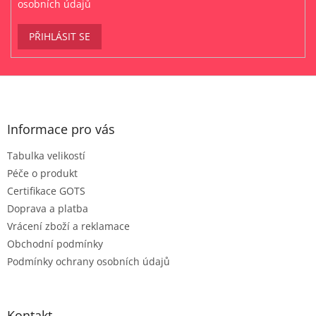
osobních údajů
PŘIHLÁSIT SE
Z
á
p
a
Informace pro vás
t
Tabulka velikostí
í
Péče o produkt
Certifikace GOTS
Doprava a platba
Vrácení zboží a reklamace
Obchodní podmínky
Podmínky ochrany osobních údajů
Kontakt