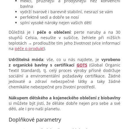
měkčí, pružnější a prodyšnější než konvenční
bavlna
vydrží tvarově i barevně stabilní, nesrazí se vám
perfektně sedí a dobře se nosí
splní vysoké nároky nejen vašich dětí
Důležitá je i
péče o oblečení
: perte naruby a na 30
stupňů Celsia, nesušte v sušičce, žehlete při nižších
teplotách → prodloužíte tím jeho životnost (více informací
na
péče o produkt
).
Udržitelná móda
: vše, co u nás najdete, je
vyrobeno
z organické bavlny s certifikací
GOTS
(Global Organic
Textil Standard), tj. celý proces výroby přísně dodržuje
sociální a enviromentální požadavky certifikace. Žádné
jedovaté a zdraví nebezpečné látky a taky žádné
chemikálie nebezpečné pro životní prostředí.
Nákupem dětského a kojeneckého oblečení z biobavlny
si můžete být jistí, že děláte dobře nejen pro sebe a své
děti, ale i pro naši planetu.
Doplňkové parametry