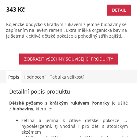
343 Kč
DETAIL
Kojencké bodýčko s krátkým rukávem z jemné biobavlny se
zapínáním na levém rameni. Extra měkká organická bavlna
je šetrná k citlivé dětské pokožce a pohodlný střih zajiští...
ZOBRAZIT VŠECHNY SOUVISEJÍCÍ PRODUKTY
Popis
Hodnocení
Tabulka velikostí
Detailní popis produktu
Dětské pyžamo s krátkým rukávem Ponorky
je ušité
z
biobavlny
, která je:
šetrná a jemná k citlivé dětské pokožce →
hypoalergenní, tj vhodná i pro děti s atopickým
ekzémem