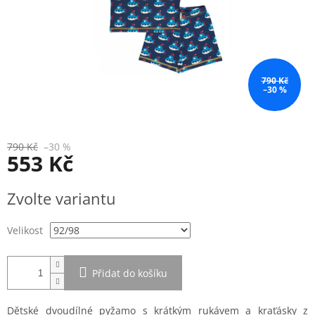
790 Kč
–30 %
790 Kč
–30 %
553 Kč
Měrná
Zvolte variantu
cena:
Velikost
Přidat do košíku
Dětské dvoudílné pyžamo s krátkým rukávem a kraťásky z