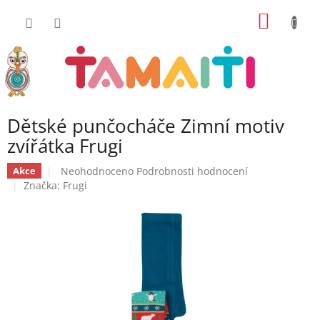
Přejít
NÁKUP
na
obsah
KOŠÍK
Dětské punčocháče Zimní motiv
zvířátka Frugi
Průměrné
Neohodnoceno
Podrobnosti hodnocení
Akce
hodnocení
Značka:
Frugi
produktu
je
0,0
z
5
hvězdiček.