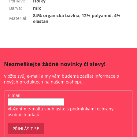
Pohlaví
:
Holky
Barva
:
mix
84% organická bavlna, 12% polyamid, 4%
Materiál
:
elastan
Nezmeškejte žádné novinky či slevy!
Vložte svůj e-mail a my vám budeme zasílat informace o
nových produktech na našem e-shopu.
E-mail
Vložením e-mailu souhlasíte s
podmínkami ochrany
osobních údajů
PŘIHLÁSIT SE