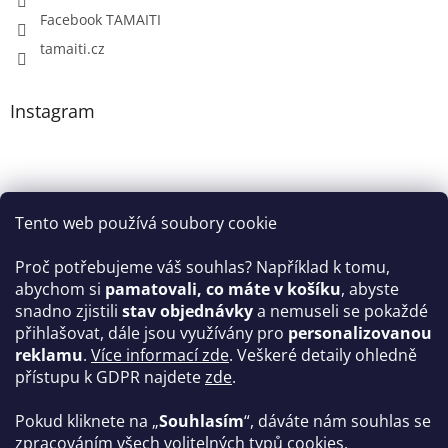
Facebook TAMAITI
tamaiti.cz
Instagram
Tento web používá soubory cookie
Proč potřebujeme váš souhlas? Například k tomu,
abychom si
pamatovali, co máte v košíku
, abyste
snadno zjistili
stav objednávky
a nemuseli se pokaždé
Sledovat na Instagramu
přihlašovat, dále jsou využívány pro
personalizovanou
reklamu
.
Více informací zde
. Veškeré detaily ohledně
Facebook
přístupu k GDPR najdete
zde
.
Pokud kliknete na „
Souhlasím
“, dáváte nám souhlas se
zpracováním všech volitelných typů cookies.