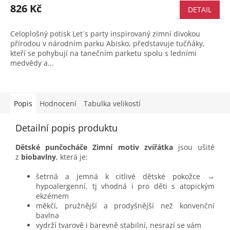
826 Kč
DETAIL
Celoplošný potisk Let´s party inspirovaný zimní divokou
přírodou v národním parku Abisko, představuje tučňáky,
kteří se pohybují na tanečním parketu spolu s ledními
medvědy a...
Popis
Hodnocení
Tabulka velikostí
Detailní popis produktu
Dětské punčocháče Zimní motiv zvířátka
jsou ušité
z
biobavlny
, která je:
šetrná a jemná k citlivé dětské pokožce →
hypoalergenní, tj vhodná i pro děti s atopickým
ekzémem
měkčí, pružnější a prodyšnější než konvenční
bavlna
vydrží tvarově i barevně stabilní, nesrazí se vám