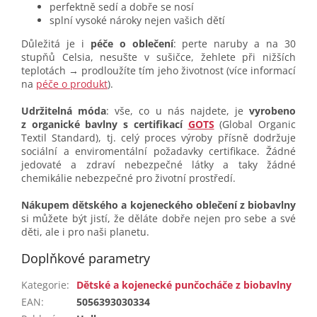
perfektně sedí a dobře se nosí
splní vysoké nároky nejen vašich dětí
Důležitá je i
péče o oblečení
: perte naruby a na 30
stupňů Celsia, nesušte v sušičce, žehlete při nižších
teplotách → prodloužíte tím jeho životnost (více informací
na
péče o produkt
).
Udržitelná móda
: vše, co u nás najdete, je
vyrobeno
z organické bavlny s certifikací
GOTS
(Global Organic
Textil Standard), tj. celý proces výroby přísně dodržuje
sociální a enviromentální požadavky certifikace. Žádné
jedovaté a zdraví nebezpečné látky a taky žádné
chemikálie nebezpečné pro životní prostředí.
Nákupem dětského a kojeneckého oblečení z biobavlny
si můžete být jistí, že děláte dobře nejen pro sebe a své
děti, ale i pro naši planetu.
Doplňkové parametry
Kategorie
:
Dětské a kojenecké punčocháče z biobavlny
EAN
:
5056393030334