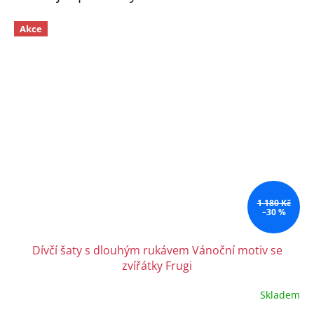
Akce
1 180 Kč
–30 %
Dívčí šaty s dlouhým rukávem Vánoční motiv se
zvířátky Frugi
Skladem