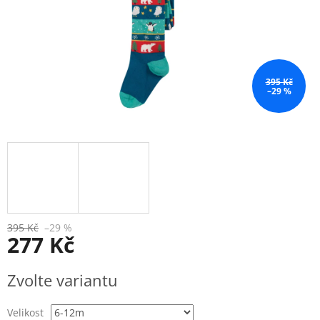
395 Kč
–29 %
395 Kč
–29 %
277 Kč
Měrná
Zvolte variantu
cena:
Velikost