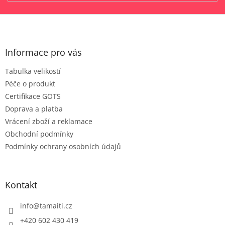
Z
á
p
a
Informace pro vás
t
Tabulka velikostí
í
Péče o produkt
Certifikace GOTS
Doprava a platba
Vrácení zboží a reklamace
Obchodní podmínky
Podmínky ochrany osobních údajů
Kontakt
info
@
tamaiti.cz
+420 602 430 419