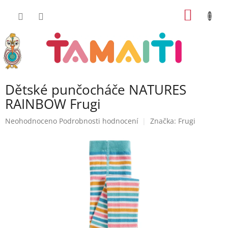
Přejít
NÁKUP
na
obsah
KOŠÍK
Dětské punčocháče NATURES
RAINBOW Frugi
Průměrné
Neohodnoceno
Podrobnosti hodnocení
Značka:
Frugi
hodnocení
produktu
je
0,0
z
5
hvězdiček.