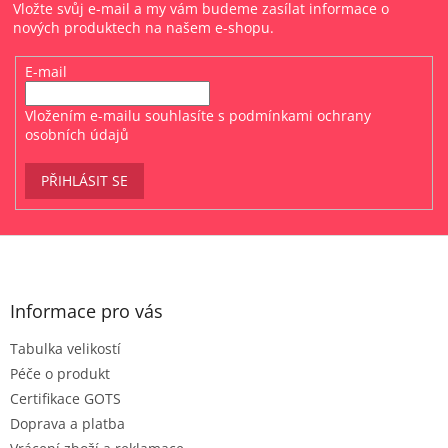
Vložte svůj e-mail a my vám budeme zasílat informace o
nových produktech na našem e-shopu.
E-mail
Vložením e-mailu souhlasíte s
podmínkami ochrany
osobních údajů
PŘIHLÁSIT SE
Z
á
p
a
Informace pro vás
t
Tabulka velikostí
í
Péče o produkt
Certifikace GOTS
Doprava a platba