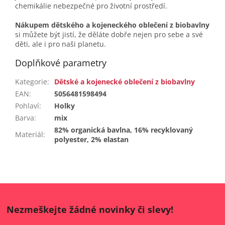
chemikálie nebezpečné pro životní prostředí.
Nákupem dětského a kojeneckého oblečení z biobavlny
si můžete být jistí, že děláte dobře nejen pro sebe a své
děti, ale i pro naši planetu.
Doplňkové parametry
Kategorie
:
Dětské a kojenecké oblečení z biobavlny
EAN
:
5056481598494
Pohlaví
:
Holky
Barva
:
mix
82% organická bavlna, 16% recyklovaný
Materiál
:
polyester, 2% elastan
Nezmeškejte žádné novinky či slevy!