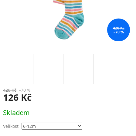
420 Kč
–70 %
420 Kč
–70 %
126 Kč
Měrná
Skladem
cena:
Velikost