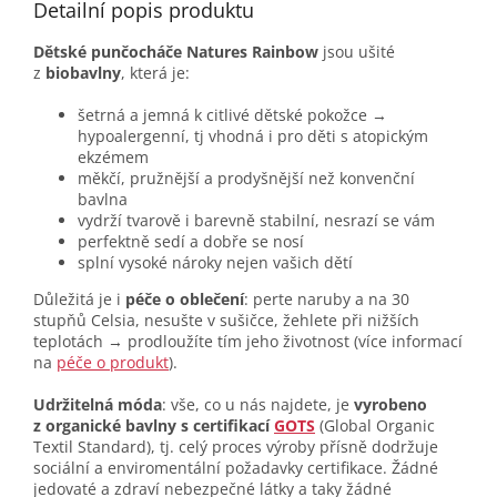
Detailní popis produktu
Dětské punčocháče Natures Rainbow
jsou ušité
z
biobavlny
, která je:
šetrná a jemná k citlivé dětské pokožce →
hypoalergenní, tj vhodná i pro děti s atopickým
ekzémem
měkčí, pružnější a prodyšnější než konvenční
bavlna
vydrží tvarově i barevně stabilní, nesrazí se vám
perfektně sedí a dobře se nosí
splní vysoké nároky nejen vašich dětí
Důležitá je i
péče o oblečení
: perte naruby a na 30
stupňů Celsia, nesušte v sušičce, žehlete při nižších
teplotách → prodloužíte tím jeho životnost (více informací
na
péče o produkt
).
Udržitelná móda
: vše, co u nás najdete, je
vyrobeno
z organické bavlny s certifikací
GOTS
(Global Organic
Textil Standard), tj. celý proces výroby přísně dodržuje
sociální a enviromentální požadavky certifikace. Žádné
jedovaté a zdraví nebezpečné látky a taky žádné