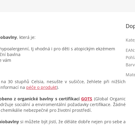
Dop
iobavlny
, která je:
Kate
 hypoalergenní, tj vhodná i pro děti s atopickým ekzémem
EAN
ční bavlna
Pohl
se vám
Barv
Mate
na 30 stupňů Celsia, nesušte v sušičce, žehlete při nižších
 informací na
péče o produkt
).
obeno z organické bavlny s certifikací
GOTS
(Global Organic
dodržuje sociální a enviromentální požadavky certifikace. Žádné
 chemikálie nebezpečné pro životní prostředí.
biobavlny
si můžete být jistí, že děláte dobře nejen pro sebe a