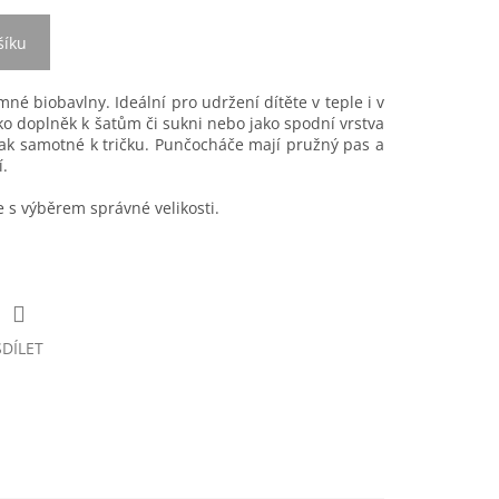
šíku
é biobavlny. Ideální pro udržení dítěte v teple i v
o doplněk k šatům či sukni nebo jako spodní vrstva
tak samotné k tričku. Punčocháče mají pružný pas a
í.
s výběrem správné velikosti.
SDÍLET