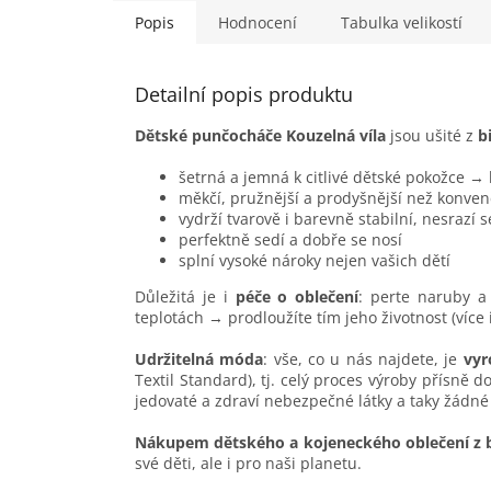
Popis
Hodnocení
Tabulka velikostí
Detailní popis produktu
Dětské punčocháče Kouzelná víla
jsou ušité z
b
šetrná a jemná k citlivé dětské pokožce →
měkčí, pružnější a prodyšnější než konven
vydrží tvarově i barevně stabilní, nesrazí 
perfektně sedí a dobře se nosí
splní vysoké nároky nejen vašich dětí
Důležitá je i
péče o oblečení
: perte naruby a 
teplotách → prodloužíte tím jeho životnost (více
Udržitelná móda
: vše, co u nás najdete, je
vyr
Textil Standard), tj. celý proces výroby přísně 
jedovaté a zdraví nebezpečné látky a taky žádné
Nákupem dětského a kojeneckého oblečení z 
své děti, ale i pro naši planetu.