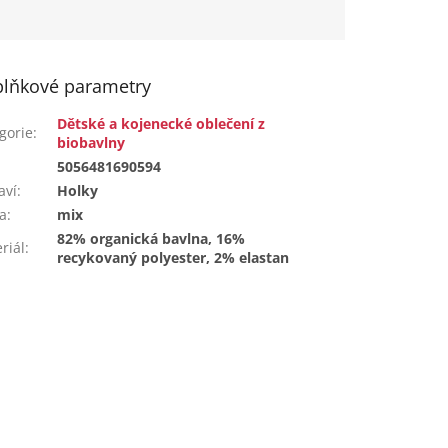
lňkové parametry
Dětské a kojenecké oblečení z
gorie
:
biobavlny
:
5056481690594
aví
:
Holky
a
:
mix
82% organická bavlna, 16%
riál
:
recykovaný polyester, 2% elastan