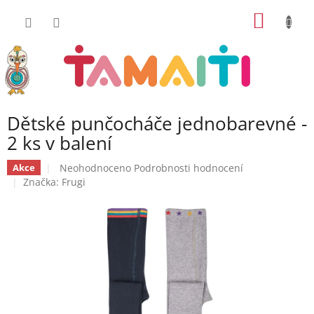
Přejít
NÁKUP
na
obsah
KOŠÍK
Dětské punčocháče jednobarevné -
2 ks v balení
Průměrné
Neohodnoceno
Podrobnosti hodnocení
Akce
hodnocení
Značka:
Frugi
produktu
je
0,0
z
5
hvězdiček.