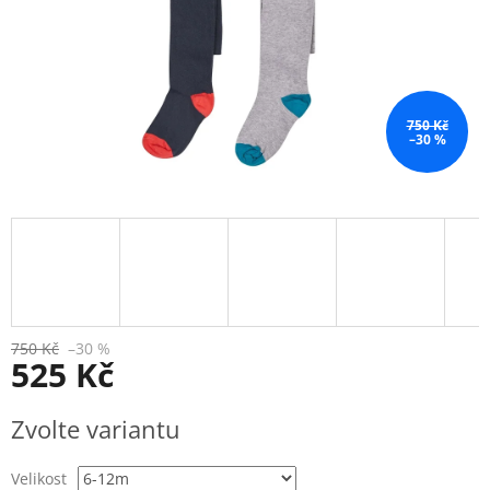
750 Kč
–30 %
750 Kč
–30 %
525 Kč
Měrná
Zvolte variantu
cena:
Velikost