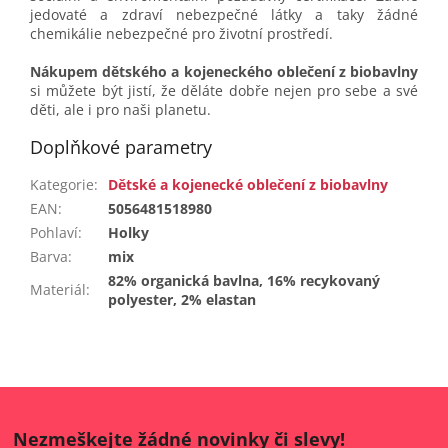
jedovaté a zdraví nebezpečné látky a taky žádné
chemikálie nebezpečné pro životní prostředí.
Nákupem dětského a kojeneckého oblečení z biobavlny
si můžete být jistí, že děláte dobře nejen pro sebe a své
děti, ale i pro naši planetu.
Doplňkové parametry
Kategorie
:
Dětské a kojenecké oblečení z biobavlny
EAN
:
5056481518980
Pohlaví
:
Holky
Barva
:
mix
82% organická bavlna, 16% recykovaný
Materiál
:
polyester, 2% elastan
Nezmeškejte žádné novinky či slevy!