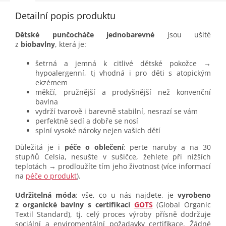
Detailní popis produktu
Dětské punčocháče jednobarevné
jsou ušité
z
biobavlny
, která je:
šetrná a jemná k citlivé dětské pokožce →
hypoalergenní, tj vhodná i pro děti s atopickým
ekzémem
měkčí, pružnější a prodyšnější než konvenční
bavlna
vydrží tvarově i barevně stabilní, nesrazí se vám
perfektně sedí a dobře se nosí
splní vysoké nároky nejen vašich dětí
Důležitá je i
péče o oblečení
: perte naruby a na 30
stupňů Celsia, nesušte v sušičce, žehlete při nižších
teplotách → prodloužíte tím jeho životnost (více informací
na
péče o produkt
).
Udržitelná móda
: vše, co u nás najdete, je
vyrobeno
z organické bavlny s certifikací
GOTS
(Global Organic
Textil Standard), tj. celý proces výroby přísně dodržuje
sociální a enviromentální požadavky certifikace. Žádné