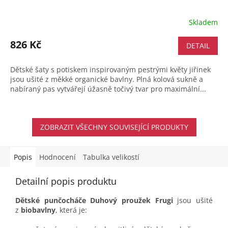
Skladem
826 Kč
DETAIL
Dětské šaty s potiskem inspirovaným pestrými květy jiřinek
jsou ušité z měkké organické bavlny. Plná kolová sukně a
nabíraný pas vytvářejí úžasně točivý tvar pro maximální...
ZOBRAZIT VŠECHNY SOUVISEJÍCÍ PRODUKTY
Popis
Hodnocení
Tabulka velikostí
Detailní popis produktu
Dětské punčocháče Duhový proužek Frugi
jsou ušité
z
biobavlny
, která je: