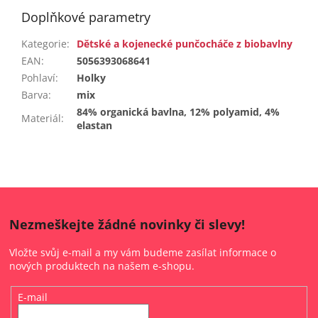
Doplňkové parametry
Kategorie
:
Dětské a kojenecké punčocháče z biobavlny
EAN
:
5056393068641
Pohlaví
:
Holky
Barva
:
mix
84% organická bavlna, 12% polyamid, 4%
Materiál
:
elastan
Nezmeškejte žádné novinky či slevy!
Vložte svůj e-mail a my vám budeme zasílat informace o
nových produktech na našem e-shopu.
E-mail