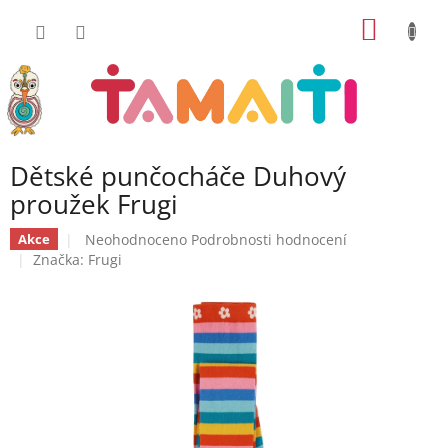
Přejít
NÁKUP
na
obsah
KOŠÍK
Dětské punčocháče Duhový
proužek Frugi
Průměrné
Neohodnoceno
Podrobnosti hodnocení
Akce
hodnocení
Značka:
Frugi
produktu
je
0,0
z
5
hvězdiček.