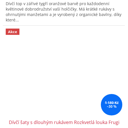
Dívčí top v zářivé tygří oranžové barvě pro každodenní
květinové dobrodružství vaší holčičky. Má krátké rukávy s
ohrnutými manžetami a je vyrobený z organické bavlny, díky
které...
Akce
1 180 Kč
–30 %
Dívčí šaty s dlouhým rukávem Rozkvetlá louka Frugi