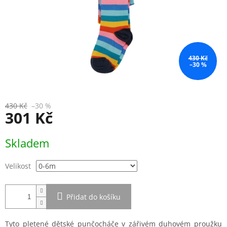
430 Kč
–30 %
430 Kč
–30 %
301 Kč
Měrná
Skladem
cena:
Velikost
Přidat do košíku
Tyto pletené dětské punčocháče v zářivém duhovém proužku