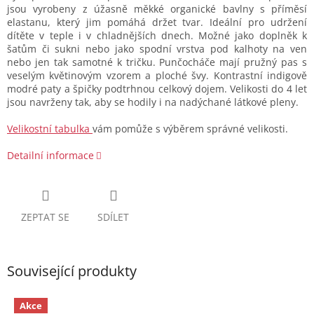
jsou vyrobeny z úžasně měkké organické bavlny s příměsí
elastanu, který jim pomáhá držet tvar. Ideální pro udržení
dítěte v teple i v chladnějších dnech. Možné jako doplněk k
šatům či sukni nebo jako spodní vrstva pod kalhoty na ven
nebo jen tak samotné k tričku. Punčocháče mají pružný pas s
veselým květinovým vzorem a ploché švy. Kontrastní indigově
modré paty a špičky podtrhnou celkový dojem. Velikosti do 4 let
jsou navrženy tak, aby se hodily i na nadýchané látkové pleny.
Velikostní tabulka
vám pomůže s výběrem správné velikosti.
Detailní informace
ZEPTAT SE
SDÍLET
Související produkty
Akce