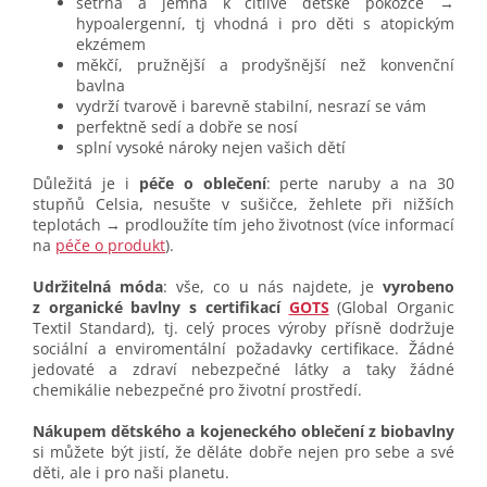
šetrná a jemná k citlivé dětské pokožce →
hypoalergenní, tj vhodná i pro děti s atopickým
ekzémem
měkčí, pružnější a prodyšnější než konvenční
bavlna
vydrží tvarově i barevně stabilní, nesrazí se vám
perfektně sedí a dobře se nosí
splní vysoké nároky nejen vašich dětí
Důležitá je i
péče o oblečení
: perte naruby a na 30
stupňů Celsia, nesušte v sušičce, žehlete při nižších
teplotách → prodloužíte tím jeho životnost (více informací
na
péče o produkt
).
Udržitelná móda
: vše, co u nás najdete, je
vyrobeno
z organické bavlny s certifikací
GOTS
(Global Organic
Textil Standard), tj. celý proces výroby přísně dodržuje
sociální a enviromentální požadavky certifikace. Žádné
jedovaté a zdraví nebezpečné látky a taky žádné
chemikálie nebezpečné pro životní prostředí.
Nákupem dětského a kojeneckého oblečení z biobavlny
si můžete být jistí, že děláte dobře nejen pro sebe a své
děti, ale i pro naši planetu.