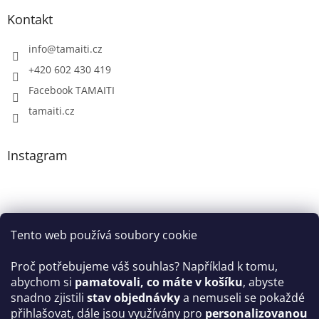
Kontakt
info
@
tamaiti.cz
+420 602 430 419
Facebook TAMAITI
tamaiti.cz
Instagram
Tento web používá soubory cookie
Proč potřebujeme váš souhlas? Například k tomu,
abychom si
pamatovali, co máte v košíku
, abyste
snadno zjistili
stav objednávky
a nemuseli se pokaždé
Sledovat na Instagramu
přihlašovat, dále jsou využívány pro
personalizovanou