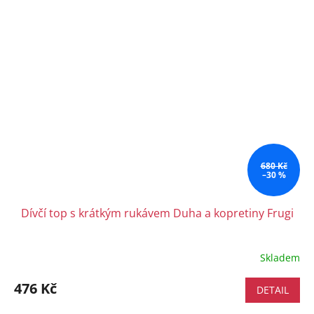
680 Kč
–30 %
Dívčí top s krátkým rukávem Duha a kopretiny Frugi
Skladem
476 Kč
DETAIL