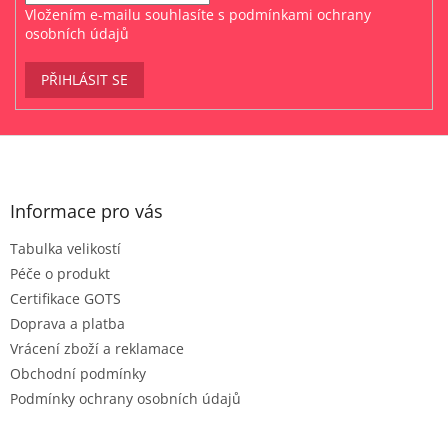
Vložením e-mailu souhlasíte s
podmínkami ochrany
osobních údajů
PŘIHLÁSIT SE
Z
á
p
a
Informace pro vás
t
Tabulka velikostí
í
Péče o produkt
Certifikace GOTS
Doprava a platba
Vrácení zboží a reklamace
Obchodní podmínky
Podmínky ochrany osobních údajů