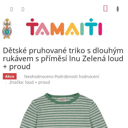
Přejít
NÁKUP
na
obsah
KOŠÍK
Dětské pruhované triko s dlouhým
rukávem s příměsí lnu Zelená loud
+ proud
Průměrné
Neohodnoceno
Podrobnosti hodnocení
Akce
hodnocení
Značka:
loud + proud
produktu
je
0,0
z
5
hvězdiček.