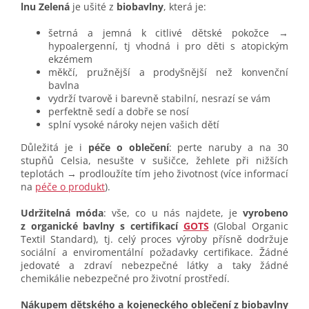
lnu Zelená
je ušité z
biobavlny
, která je:
šetrná a jemná k citlivé dětské pokožce →
hypoalergenní, tj vhodná i pro děti s atopickým
ekzémem
měkčí, pružnější a prodyšnější než konvenční
bavlna
vydrží tvarově i barevně stabilní, nesrazí se vám
perfektně sedí a dobře se nosí
splní vysoké nároky nejen vašich dětí
Důležitá je i
péče o oblečení
: perte naruby a na 30
stupňů Celsia, nesušte v sušičce, žehlete při nižších
teplotách → prodloužíte tím jeho životnost (více informací
na
péče o produkt
).
Udržitelná móda
: vše, co u nás najdete, je
vyrobeno
z organické bavlny s certifikací
GOTS
(Global Organic
Textil Standard), tj. celý proces výroby přísně dodržuje
sociální a enviromentální požadavky certifikace. Žádné
jedovaté a zdraví nebezpečné látky a taky žádné
chemikálie nebezpečné pro životní prostředí.
Nákupem dětského a kojeneckého oblečení z biobavlny