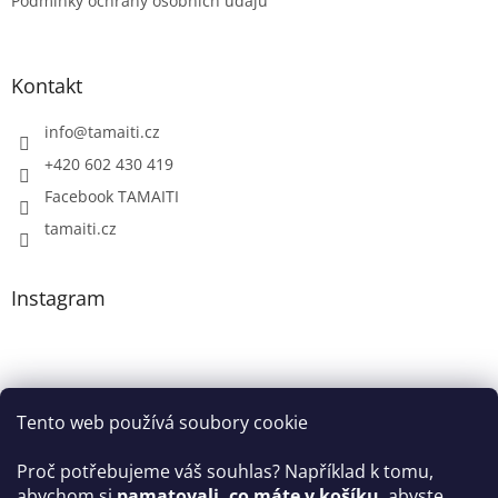
Podmínky ochrany osobních údajů
Kontakt
info
@
tamaiti.cz
+420 602 430 419
Facebook TAMAITI
tamaiti.cz
Instagram
Tento web používá soubory cookie
Proč potřebujeme váš souhlas? Například k tomu,
abychom si
pamatovali, co máte v košíku
, abyste