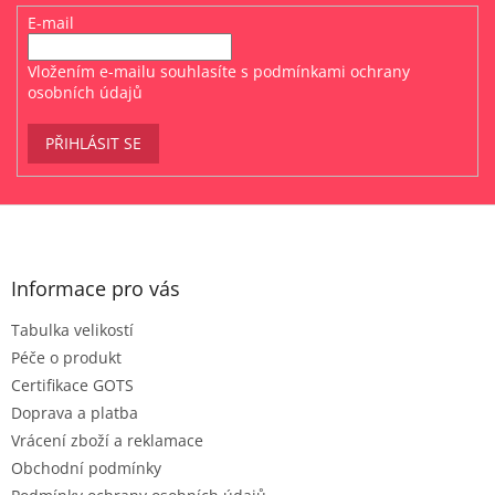
E-mail
Vložením e-mailu souhlasíte s
podmínkami ochrany
osobních údajů
PŘIHLÁSIT SE
Z
á
p
a
Informace pro vás
t
Tabulka velikostí
í
Péče o produkt
Certifikace GOTS
Doprava a platba
Vrácení zboží a reklamace
Obchodní podmínky