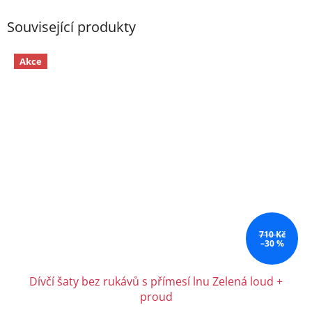
Související produkty
Akce
710 Kč
–30 %
Dívčí šaty bez rukávů s přímesí lnu Zelená loud +
proud