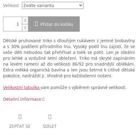
Velikost
Přidat do košíku
Dětské pruhované triko s dlouhým rukávem z jemné biobavlny
a s 30% podílem přírodního lnu. Vysoký podíl lnu zajistí, že se
vaše děti nebudou tak přehřívat a tolik se potit. Len je ideální
pro lehké a vzdušné letní oblečení. Triko má skryté zapínáním
na levém rameni až do velikosti 86/92 pro snadnější oblékání.
Extra měkká organická bavlna a len jsou šetrné k citlivé dětské
pokožce, nedráždí ji. Vhodné pro každodenní nošení.
Velikostní tabulka
vám pomůže s výběrem správné velikosti.
Detailní informace
ZEPTAT SE
SDÍLET