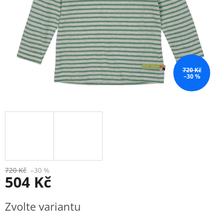
720 Kč
–30 %
720 Kč
–30 %
504 Kč
Měrná
Zvolte variantu
cena: