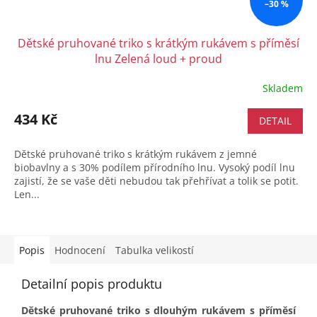
–30 %
Dětské pruhované triko s krátkým rukávem s příměsí
lnu Zelená loud + proud
Skladem
434 Kč
DETAIL
Dětské pruhované triko s krátkým rukávem z jemné
biobavlny a s 30% podílem přírodního lnu. Vysoký podíl lnu
zajistí, že se vaše děti nebudou tak přehřívat a tolik se potit.
Len...
Popis
Hodnocení
Tabulka velikostí
Detailní popis produktu
Dětské pruhované triko s dlouhým rukávem s příměsí