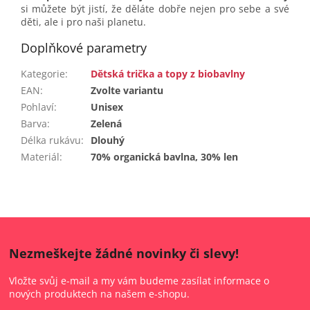
si můžete být jistí, že děláte dobře nejen pro sebe a své
děti, ale i pro naši planetu.
Doplňkové parametry
Kategorie
:
Dětská trička a topy z biobavlny
EAN
:
Zvolte variantu
Pohlaví
:
Unisex
Barva
:
Zelená
Délka rukávu
:
Dlouhý
Materiál
:
70% organická bavlna, 30% len
Nezmeškejte žádné novinky či slevy!
Vložte svůj e-mail a my vám budeme zasílat informace o
nových produktech na našem e-shopu.