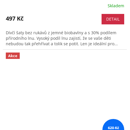
Skladem
497 Kč
DETAIL
Dívčí šaty bez rukávů z jemné biobavlny a s 30% podílem
přírodního lnu. Vysoký podíl lnu zajistí, že se vaše děti
nebudou tak přehřívat a tolik se potit. Len je ideální pro...
Akce
620 Kč