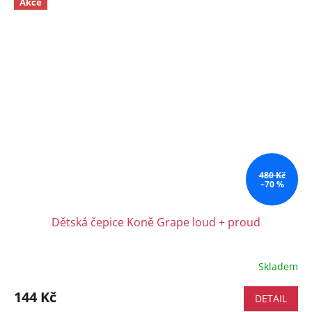
Akce
480 Kč
–70 %
Dětská čepice Koně Grape loud + proud
Skladem
144 Kč
DETAIL