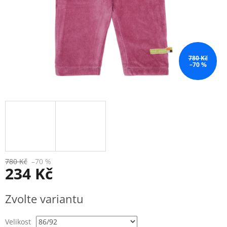
780 Kč
–70 %
780 Kč
–70 %
234 Kč
Měrná
Zvolte variantu
cena:
Velikost