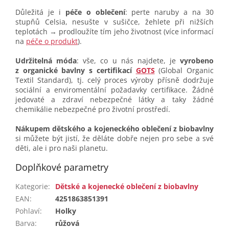
Důležitá je i
péče o oblečení
: perte naruby a na 30
stupňů Celsia, nesušte v sušičce, žehlete při nižších
teplotách → prodloužíte tím jeho životnost (více informací
na
péče o produkt
).
Udržitelná móda
: vše, co u nás najdete, je
vyrobeno
z organické bavlny s certifikací
GOTS
(Global Organic
Textil Standard), tj. celý proces výroby přísně dodržuje
sociální a enviromentální požadavky certifikace. Žádné
jedovaté a zdraví nebezpečné látky a taky žádné
chemikálie nebezpečné pro životní prostředí.
Nákupem dětského a kojeneckého oblečení z biobavlny
si můžete být jistí, že děláte dobře nejen pro sebe a své
děti, ale i pro naši planetu.
Doplňkové parametry
Kategorie
:
Dětské a kojenecké oblečení z biobavlny
EAN
:
4251863851391
Pohlaví
:
Holky
Barva
:
růžová