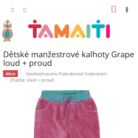
Přejít
NÁKUP
na
obsah
KOŠÍK
Dětské manžestrové kalhoty Grape
loud + proud
Průměrné
Neohodnoceno
Podrobnosti hodnocení
Akce
hodnocení
Značka:
loud + proud
produktu
je
0,0
z
5
hvězdiček.