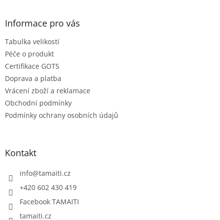
á
p
a
Informace pro vás
t
Tabulka velikostí
í
Péče o produkt
Certifikace GOTS
Doprava a platba
Vrácení zboží a reklamace
Obchodní podmínky
Podmínky ochrany osobních údajů
Kontakt
info
@
tamaiti.cz
+420 602 430 419
Facebook TAMAITI
tamaiti.cz