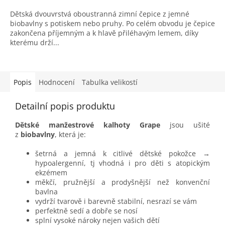
Dětská dvouvrstvá oboustranná zimní čepice z jemné
biobavlny s potiskem nebo pruhy. Po celém obvodu je čepice
zakončena příjemným a k hlavě přiléhavým lemem, díky
kterému drží...
Popis
Hodnocení
Tabulka velikostí
Detailní popis produktu
Dětské manžestrové kalhoty Grape
jsou ušité
z
biobavlny
, která je:
šetrná a jemná k citlivé dětské pokožce →
hypoalergenní, tj vhodná i pro děti s atopickým
ekzémem
měkčí, pružnější a prodyšnější než konvenční
bavlna
vydrží tvarově i barevně stabilní, nesrazí se vám
perfektně sedí a dobře se nosí
splní vysoké nároky nejen vašich dětí