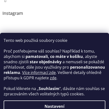
Instagram
Tento web používá soubory cookie
Proč potřebujeme váš souhlas? Například k tomu,
abychom si
pamatovali, co máte v košíku
, abyste
snadno zjistili
stav objednávky
a nemuseli se pokaždé
Sledovat na Instagramu
přihlašovat, dále jsou využívány pro
personalizovanou
reklamu
.
Více informací zde
. Veškeré detaily ohledně
Facebook
přístupu k GDPR najdete
zde
.
Pokud kliknete na „
Souhlasím
“, dáváte nám souhlas se
zpracováním všech volitelných typů cookies.
Vytvořil Shoptet
Nastavení