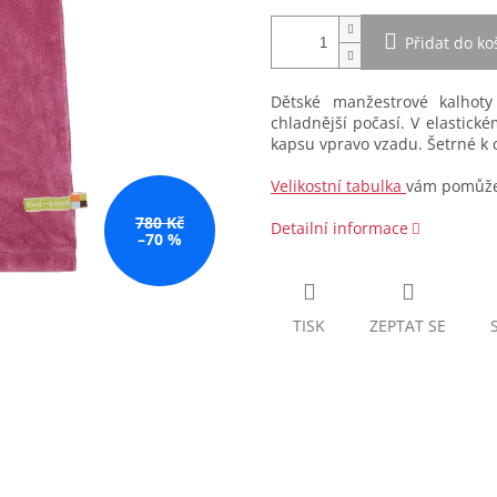
Přidat do ko
Dětské manžestrové kalhoty
chladnější počasí. V elastick
kapsu vpravo vzadu. Šetrné k c
Velikostní tabulka
vám pomůže 
780 Kč
Detailní informace
–70 %
TISK
ZEPTAT SE