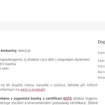
Dop
z
biobavlny
, která je:
Kate
 hypoalergenní, tj vhodná i pro děti s atopickým ekzémem
EAN
ční bavlna
Pohl
se vám
Barv
Mate
na 30 stupňů Celsia, nesušte v sušičce, žehlete při nižších
 informací na
péče o produkt
).
obeno z organické bavlny s certifikací
GOTS
(Global Organic
dodržuje sociální a enviromentální požadavky certifikace. Žádné