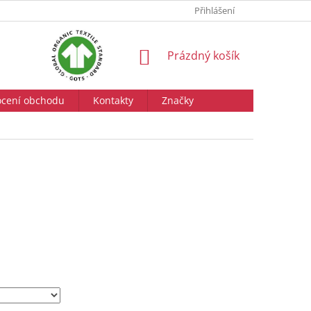
Přihlášení
NÁKUPNÍ
Prázdný košík
KOŠÍK
cení obchodu
Kontakty
Značky