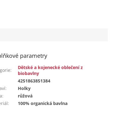
lňkové parametry
Dětské a kojenecké oblečení z
gorie
:
biobavlny
:
4251863851384
aví
:
Holky
a
:
růžová
riál
:
100% organická bavlna