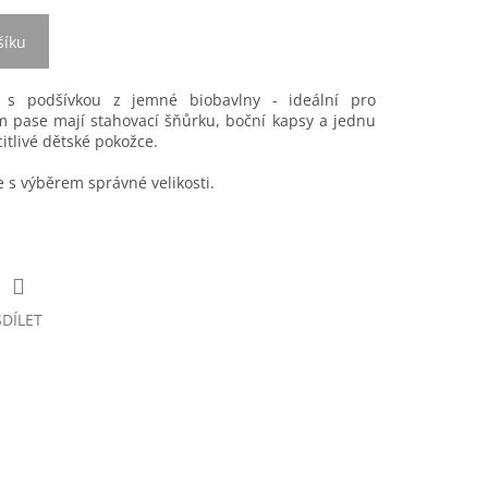
šíku
 s podšívkou z jemné biobavlny - ideální pro
ém pase mají stahovací šňůrku, boční kapsy a jednu
itlivé dětské pokožce.
s výběrem správné velikosti.
SDÍLET