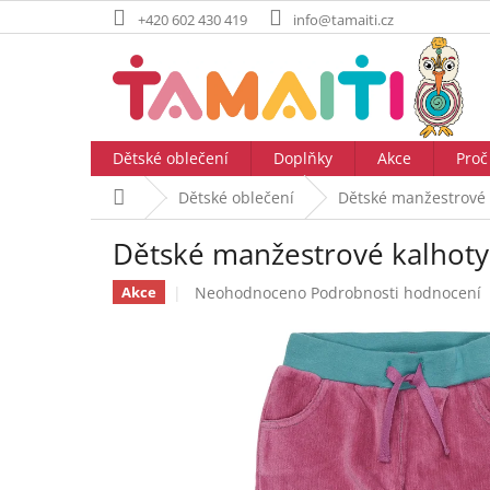
Přejít
+420 602 430 419
info@tamaiti.cz
na
obsah
Dětské oblečení
Doplňky
Akce
Proč
Domů
Dětské oblečení
Dětské manžestrové 
Dětské manžestrové kalhoty
Průměrné
Neohodnoceno
Podrobnosti hodnocení
Akce
hodnocení
produktu
je
0,0
z
5
hvězdiček.