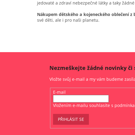
jedovaté a zdraví nebezpečné látky a taky žádné
Nákupem dětského a kojeneckého oblečení z 
své děti, ale i pro naši planetu.
Nezmeškejte žádné novinky či 
Vložte svůj e-mail a my vám budeme zasí
E-mail
Vložením e-mailu souhlasíte s
podmínka
PŘIHLÁSIT SE