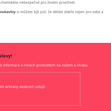
 chemikálie nebezpečné pro životní prostředí.
biobavlny
si můžete být jistí, že děláte dobře nejen pro sebe a
slevy!
lat informace o nových produktech na našem e-shopu.
mi ochrany osobních údajů