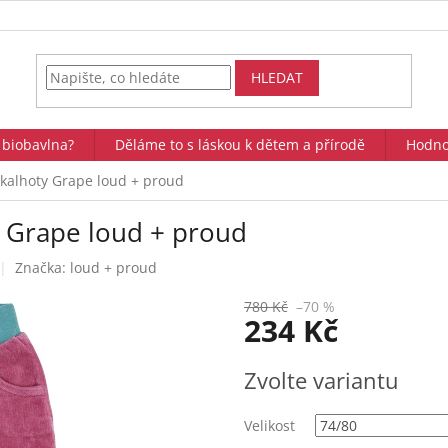
HLEDAT
 biobavlna?
Děláme to s láskou k dětem a přírodě
Hodno
kalhoty Grape loud + proud
 Grape loud + proud
Značka:
loud + proud
780 Kč
–70 %
234 Kč
Měrná
Zvolte variantu
cena:
Velikost