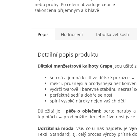
nebo pruhy. Po celém obvodu je čepice
zakončena příjemným a k hlavě
přiléhavým lemem, díky kterému drží...
Popis
Hodnocení
Tabulka velikostí
Detailní popis produktu
Dětské manžestrové kalhoty Grape
jsou ušité 
šetrná a jemná k citlivé dětské pokožce →
měkčí, pružnější a prodyšnější než konven
vydrží tvarově i barevně stabilní, nesrazí 
perfektně sedí a dobře se nosí
splní vysoké nároky nejen vašich dětí
Důležitá je i
péče o oblečení
: perte naruby a 
teplotách → prodloužíte tím jeho životnost (více
Udržitelná móda
: vše, co u nás najdete, je
vyr
Textil Standard), tj. celý proces výroby přísně 