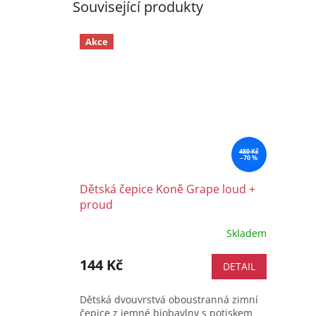
Související produkty
Akce
480 Kč
–70 %
Dětská čepice Koně Grape loud +
proud
Skladem
144 Kč
DETAIL
Dětská dvouvrstvá oboustranná zimní
čepice z jemné biobavlny s potiskem