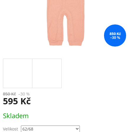
850 Kč
–30 %
850 Kč
–30 %
595 Kč
Měrná
Skladem
cena:
Velikost