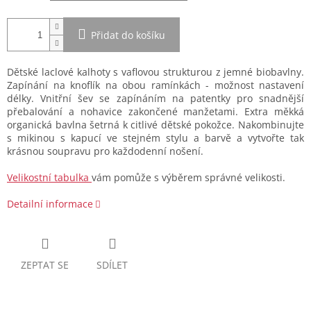
Přidat do košíku
Dětské laclové kalhoty s vaflovou strukturou z jemné biobavlny.
Zapínání na knoflík na obou ramínkách - možnost nastavení
délky. Vnitřní šev se zapínáním na patentky pro snadnější
přebalování a nohavice zakončené manžetami. Extra měkká
organická bavlna šetrná k citlivé dětské pokožce. Nakombinujte
s mikinou s kapucí ve stejném stylu a barvě a vytvořte tak
krásnou soupravu pro každodenní nošení.
Velikostní tabulka
vám pomůže s výběrem správné velikosti.
Detailní informace
ZEPTAT SE
SDÍLET