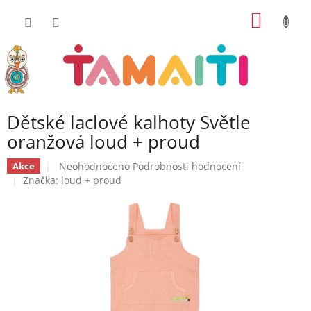
Přejít
NÁKUP
na
obsah
KOŠÍK
Dětské laclové kalhoty Světle
oranžová loud + proud
Průměrné
Neohodnoceno
Podrobnosti hodnocení
Akce
hodnocení
Značka:
loud + proud
produktu
je
0,0
z
5
hvězdiček.