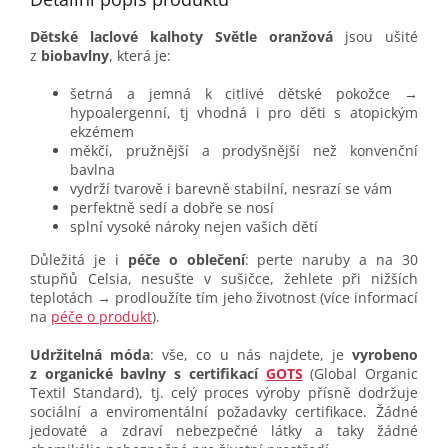
Dětské laclové kalhoty Světle oranžová
jsou ušité
z
biobavlny
, která je:
šetrná a jemná k citlivé dětské pokožce →
hypoalergenní, tj vhodná i pro děti s atopickým
ekzémem
měkčí, pružnější a prodyšnější než konvenční
bavlna
vydrží tvarově i barevně stabilní, nesrazí se vám
perfektně sedí a dobře se nosí
splní vysoké nároky nejen vašich dětí
Důležitá je i
péče o oblečení
: perte naruby a na 30
stupňů Celsia, nesušte v sušičce, žehlete při nižších
teplotách → prodloužíte tím jeho životnost (více informací
na
péče o produkt
).
Udržitelná móda
: vše, co u nás najdete, je
vyrobeno
z organické bavlny s certifikací
GOTS
(Global Organic
Textil Standard), tj. celý proces výroby přísně dodržuje
sociální a enviromentální požadavky certifikace. Žádné
jedovaté a zdraví nebezpečné látky a taky žádné