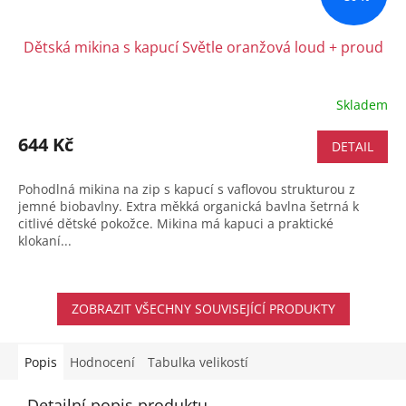
Dětská mikina s kapucí Světle oranžová loud + proud
Skladem
644 Kč
DETAIL
Pohodlná mikina na zip s kapucí s vaflovou strukturou z
jemné biobavlny. Extra měkká organická bavlna šetrná k
citlivé dětské pokožce. Mikina má kapuci a praktické
klokaní...
ZOBRAZIT VŠECHNY SOUVISEJÍCÍ PRODUKTY
Popis
Hodnocení
Tabulka velikostí
Detailní popis produktu