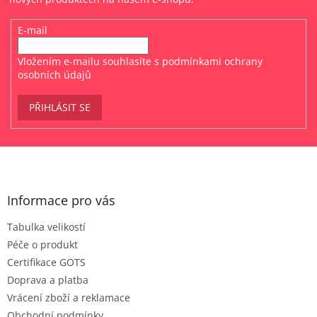
E-mail
Vložením e-mailu souhlasíte s
podmínkami ochrany
osobních údajů
PŘIHLÁSIT SE
Z
á
p
a
Informace pro vás
t
Tabulka velikostí
í
Péče o produkt
Certifikace GOTS
Doprava a platba
Vrácení zboží a reklamace
Obchodní podmínky