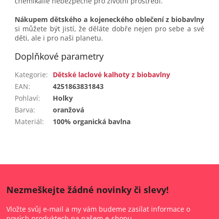
chemikálie nebezpečné pro životní prostředí.
Nákupem dětského a kojeneckého oblečení z biobavlny
si můžete být jistí, že děláte dobře nejen pro sebe a své
děti, ale i pro naši planetu.
Doplňkové parametry
Kategorie
:
Dětské laclové kalhoty z biobavlny
EAN
:
4251863831843
Pohlaví
:
Holky
Barva
:
oranžová
Materiál
:
100% organická bavlna
Nezmeškejte žádné novinky či slevy!
Vložte svůj e-mail a my vám budeme zasílat informace o
nových produktech na našem e-shopu.