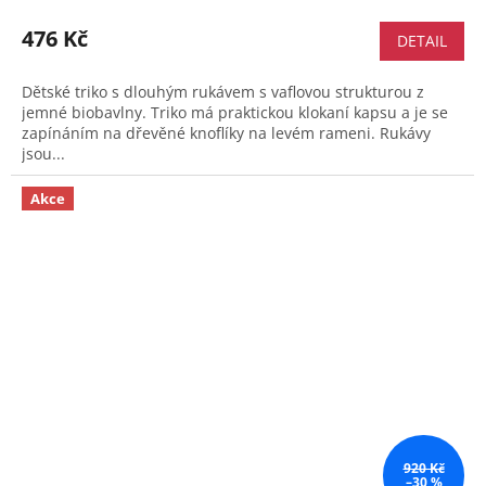
476 Kč
DETAIL
Dětské triko s dlouhým rukávem s vaflovou strukturou z
jemné biobavlny. Triko má praktickou klokaní kapsu a je se
zapínáním na dřevěné knoflíky na levém rameni. Rukávy
jsou...
Akce
920 Kč
–30 %