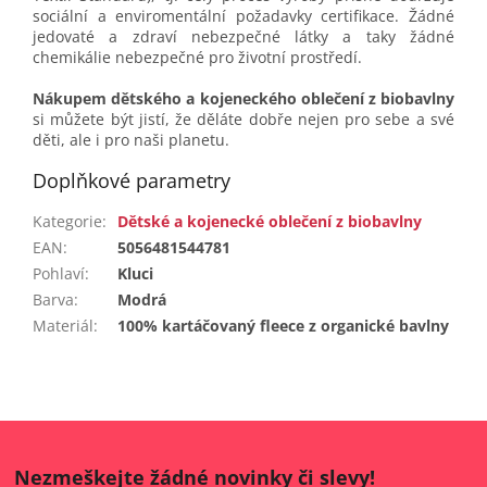
sociální a enviromentální požadavky certifikace. Žádné
jedovaté a zdraví nebezpečné látky a taky žádné
chemikálie nebezpečné pro životní prostředí.
Nákupem dětského a kojeneckého oblečení z biobavlny
si můžete být jistí, že děláte dobře nejen pro sebe a své
děti, ale i pro naši planetu.
Doplňkové parametry
Kategorie
:
Dětské a kojenecké oblečení z biobavlny
EAN
:
5056481544781
Pohlaví
:
Kluci
Barva
:
Modrá
Materiál
:
100% kartáčovaný fleece z organické bavlny
Nezmeškejte žádné novinky či slevy!