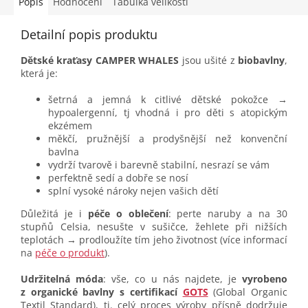
Popis
Hodnocení
Tabulka velikostí
Detailní popis produktu
Dětské kraťasy CAMPER WHALES
jsou ušité z
biobavlny
,
která je:
šetrná a jemná k citlivé dětské pokožce →
hypoalergenní, tj vhodná i pro děti s atopickým
ekzémem
měkčí, pružnější a prodyšnější než konvenční
bavlna
vydrží tvarově i barevně stabilní, nesrazí se vám
perfektně sedí a dobře se nosí
splní vysoké nároky nejen vašich dětí
Důležitá je i
péče o oblečení
: perte naruby a na 30
stupňů Celsia, nesušte v sušičce, žehlete při nižších
teplotách → prodloužíte tím jeho životnost (více informací
na
péče o produkt
).
Udržitelná móda
: vše, co u nás najdete, je
vyrobeno
z organické bavlny s certifikací
GOTS
(Global Organic
Textil Standard), tj. celý proces výroby přísně dodržuje