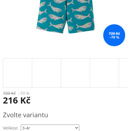
720 Kč
–70 %
720 Kč
–70 %
216 Kč
Měrná
Zvolte variantu
cena:
Velikost