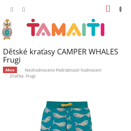
Přejít
NÁKUP
na
obsah
KOŠÍK
Dětské kraťasy CAMPER WHALES
Frugi
Průměrné
Neohodnoceno
Podrobnosti hodnocení
Akce
hodnocení
Značka:
Frugi
produktu
je
0,0
z
5
hvězdiček.